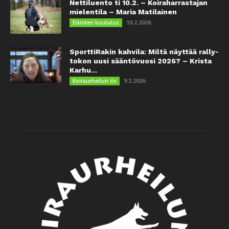
Nettiluento ti 10.2. – Koiraharrastajan
mielentila – Maria Matilainen
10.2.2026
Eläinten koulutus
SporttiRakin kahvila: Miltä näyttää rally-
tokon uusi sääntövuosi 2026? – Krista
Karhu...
9.2.2026
Koiraurheilun ilo