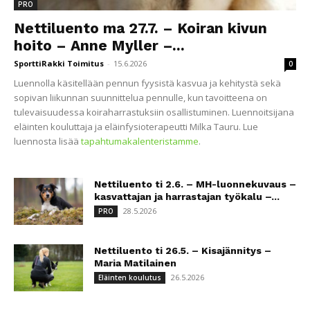
PRO
Nettiluento ma 27.7. – Koiran kivun
hoito – Anne Myller –...
SporttiRakki Toimitus
-
15.6.2026
0
Luennolla käsitellään pennun fyysistä kasvua ja kehitystä sekä
sopivan liikunnan suunnittelua pennulle, kun tavoitteena on
tulevaisuudessa koiraharrastuksiin osallistuminen. Luennoitsijana
eläinten kouluttaja ja eläinfysioterapeutti Milka Tauru. Lue
luennosta lisää
tapahtumakalenteristamme
.
Nettiluento ti 2.6. – MH-luonnekuvaus –
kasvattajan ja harrastajan työkalu –...
28.5.2026
PRO
Nettiluento ti 26.5. – Kisajännitys –
Maria Matilainen
26.5.2026
Eläinten koulutus