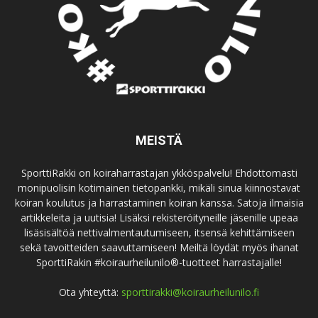
MEISTÄ
SporttiRakki on koiraharrastajan ykköspalvelu! Ehdottomasti
monipuolisin kotimainen tietopankki, mikäli sinua kiinnostavat
koiran koulutus ja harrastaminen koiran kanssa. Satoja ilmaisia
artikkeleita ja uutisia! Lisäksi rekisteröityneille jäsenille upeaa
lisäsisältöä nettivalmentautumiseen, itsensä kehittämiseen
sekä tavoitteiden saavuttamiseen! Meiltä löydät myös ihanat
SporttiRakin #koiraurheilunilo®-tuotteet harrastajalle!
Ota yhteyttä:
sporttirakki@koiraurheilunilo.fi