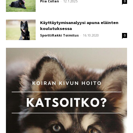
Piia Collan
-
12.1.2025
0
Käyttäytymisanalyysi apuna eläinten
koulutuksessa
SporttiRakki Toimitus
-
16.10.2020
0