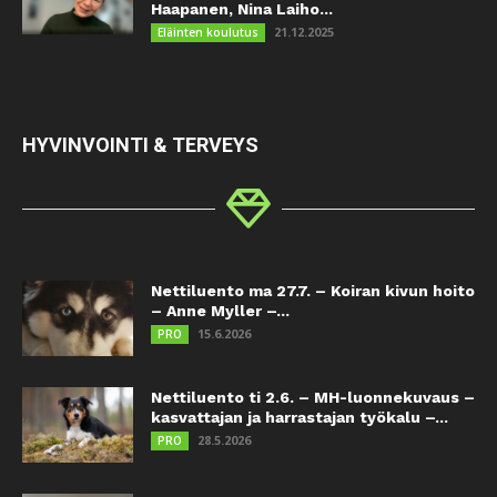
Haapanen, Nina Laiho...
21.12.2025
Eläinten koulutus
HYVINVOINTI & TERVEYS
Nettiluento ma 27.7. – Koiran kivun hoito
– Anne Myller –...
15.6.2026
PRO
Nettiluento ti 2.6. – MH-luonnekuvaus –
kasvattajan ja harrastajan työkalu –...
28.5.2026
PRO