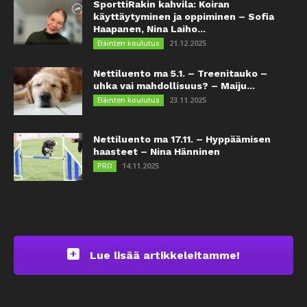
SporttiRakin kahvila: Koiran
käyttäytyminen ja oppiminen – Sofia
Haapanen, Nina Laiho...
21.12.2025
Eläinten koulutus
Nettiluento ma 5.1. – Treenitauko –
uhka vai mahdollisuus? – Maiju...
23.11.2025
Eläinten koulutus
Nettiluento ma 17.11. – Hyppäämisen
haasteet – Nina Hänninen
14.11.2025
PRO
Lue lisää artikkeleitamme!