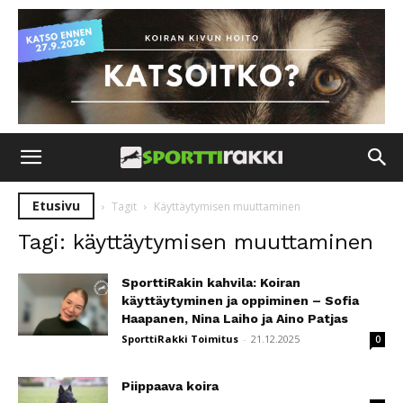
Etusivu
Tagit
Käyttäytymisen muuttaminen
Tagi: käyttäytymisen muuttaminen
SporttiRakin kahvila: Koiran
käyttäytyminen ja oppiminen – Sofia
Haapanen, Nina Laiho ja Aino Patjas
SporttiRakki Toimitus
-
21.12.2025
0
Piippaava koira