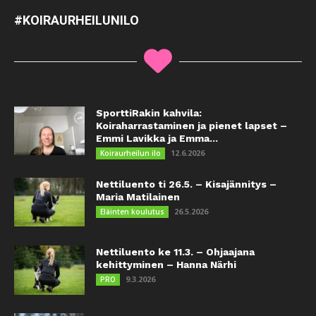
#KOIRAURHEILUNILO
SporttiRakin kahvila:
Koiraharrastaminen ja pienet lapset –
Emmi Lavikka ja Emma...
12.6.2026
Koiraurheilun ilo
Nettiluento ti 26.5. – Kisajännitys –
Maria Matilainen
26.5.2026
Eläinten koulutus
Nettiluento ke 11.3. – Ohjaajana
kehittyminen – Hanna Närhi
9.3.2026
PRO