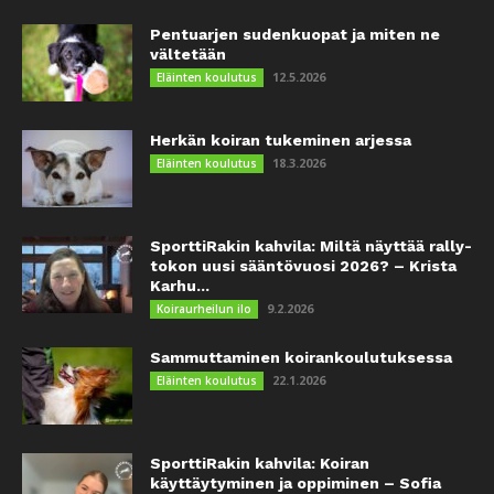
Pentuarjen sudenkuopat ja miten ne
vältetään
12.5.2026
Eläinten koulutus
Herkän koiran tukeminen arjessa
18.3.2026
Eläinten koulutus
SporttiRakin kahvila: Miltä näyttää rally-
tokon uusi sääntövuosi 2026? – Krista
Karhu...
9.2.2026
Koiraurheilun ilo
Sammuttaminen koirankoulutuksessa
22.1.2026
Eläinten koulutus
SporttiRakin kahvila: Koiran
käyttäytyminen ja oppiminen – Sofia