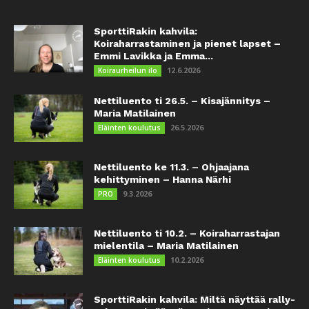
SporttiRakin kahvila:
Koiraharrastaminen ja pienet lapset –
Emmi Lavikka ja Emma...
12.6.2026
Koiraurheilun ilo
Nettiluento ti 26.5. – Kisajännitys –
Maria Matilainen
26.5.2026
Eläinten koulutus
Nettiluento ke 11.3. – Ohjaajana
kehittyminen – Hanna Närhi
9.3.2026
PRO
Nettiluento ti 10.2. – Koiraharrastajan
mielentila – Maria Matilainen
10.2.2026
Eläinten koulutus
SporttiRakin kahvila: Miltä näyttää rally-