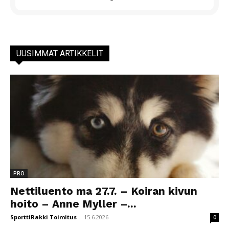
UUSIMMAT ARTIKKELIT
PRO
Nettiluento ma 27.7. – Koiran kivun
hoito – Anne Myller –...
SporttiRakki Toimitus
-
15.6.2026
0