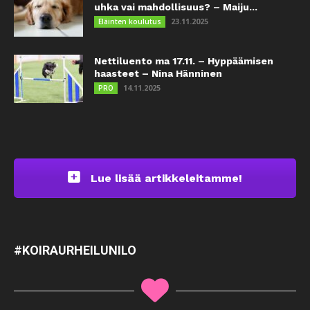
uhka vai mahdollisuus? – Maiju...
23.11.2025
Eläinten koulutus
Nettiluento ma 17.11. – Hyppäämisen
haasteet – Nina Hänninen
14.11.2025
PRO
Lue lisää artikkeleitamme!
#KOIRAURHEILUNILO