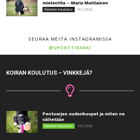
mielentila – Maria Matilainen
10.2.2026
Eläinten koulutus
SEURAA MEITÄ INSTAGRAMISSA
@SPORTTIRAKKI
KOIRAN KOULUTUS – VINKKEJÄ?
Pentuarjen sudenkuopat ja miten ne
vältetään
12.5.2026
Eläinten koulutus