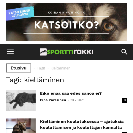
Etusivu
Tagit
Kieltäminen
Tagi: kieltäminen
Eikö enää saa edes sanoa ei?
Pipa Pärssinen
-
28.2.2021
0
Kieltäminen koulutuksessa – ajatuksia
kouluttamisen ja kouluttajan kannalta