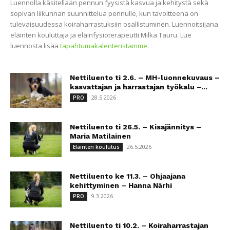
Luennolla käsitellään pennun fyysistä kasvua ja kehitystä sekä
sopivan liikunnan suunnittelua pennulle, kun tavoitteena on
tulevaisuudessa koiraharrastuksiin osallistuminen. Luennoitsijana
eläinten kouluttaja ja eläinfysioterapeutti Milka Tauru. Lue
luennosta lisää
tapahtumakalenteristamme
.
Nettiluento ti 2.6. – MH-luonnekuvaus –
kasvattajan ja harrastajan työkalu –...
28.5.2026
PRO
Nettiluento ti 26.5. – Kisajännitys –
Maria Matilainen
26.5.2026
Eläinten koulutus
Nettiluento ke 11.3. – Ohjaajana
kehittyminen – Hanna Närhi
9.3.2026
PRO
Nettiluento ti 10.2. – Koiraharrastajan