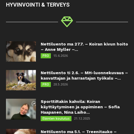
HYVINVOINTI & TERVEYS
Nettiluento ma 27.7. – Koiran kivun hoito
– Anne Myller –...
15.6.2026
PRO
Nettiluento ti 2.6. – MH-luonnekuvaus –
kasvattajan ja harrastajan työkalu –...
28.5.2026
PRO
SporttiRakin kahvila: Koiran
käyttäytyminen ja oppiminen – Sofia
Haapanen, Nina Laiho...
21.12.2025
Eläinten koulutus
Nettiluento ma 5.1. – Treenitauko –