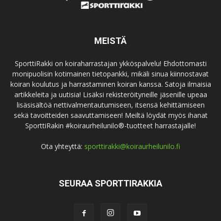
MEISTÄ
SporttiRakki on koiraharrastajan ykköspalvelu! Ehdottomasti
monipuolisin kotimainen tietopankki, mikäli sinua kiinnostavat
koiran koulutus ja harrastaminen koiran kanssa. Satoja ilmaisia
artikkeleita ja uutisia! Lisäksi rekisteröityneille jäsenille upeaa
lisäsisältöä nettivalmentautumiseen, itsensä kehittämiseen
sekä tavoitteiden saavuttamiseen! Meiltä löydät myös ihanat
SporttiRakin #koiraurheilunilo®-tuotteet harrastajalle!
Ota yhteyttä:
sporttirakki@koiraurheilunilo.fi
SEURAA SPORTTIRAKKIA