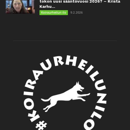
tokon uusi sääntövuosi 2026? – Krista
Karhu...
9.2.2026
Koiraurheilun ilo