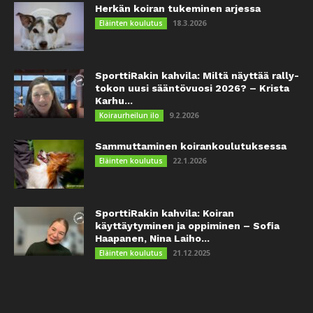
Herkän koiran tukeminen arjessa
18.3.2026
Eläinten koulutus
SporttiRakin kahvila: Miltä näyttää rally-
tokon uusi sääntövuosi 2026? – Krista
Karhu...
9.2.2026
Koiraurheilun ilo
Sammuttaminen koirankoulutuksessa
22.1.2026
Eläinten koulutus
SporttiRakin kahvila: Koiran
käyttäytyminen ja oppiminen – Sofia
Haapanen, Nina Laiho...
21.12.2025
Eläinten koulutus