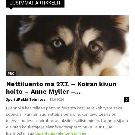
UUSIMMAT ARTIKKELIT
PRO
Nettiluento ma 27.7. – Koiran kivun
hoito – Anne Myller –...
SporttiRakki Toimitus
-
15.6.2026
0
Luennolla käsitellään pennun fyysistä kasvua ja kehitystä sekä
sopivan liikunnan suunnittelua pennulle, kun tavoitteena on
tulevaisuudessa koiraharrastuksiin osallistuminen. Luennoitsijana
eläinten kouluttaja ja eläinfysioterapeutti Milka Tauru. Lue
luennosta lisää
tapahtumakalenteristamme
.