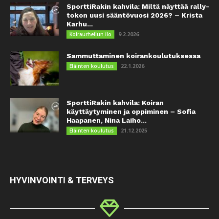
SporttiRakin kahvila: Miltä näyttää rally-
tokon uusi sääntövuosi 2026? – Krista
Karhu...
9.2.2026
Koiraurheilun ilo
Sammuttaminen koirankoulutuksessa
22.1.2026
Eläinten koulutus
SporttiRakin kahvila: Koiran
käyttäytyminen ja oppiminen – Sofia
Haapanen, Nina Laiho...
21.12.2025
Eläinten koulutus
HYVINVOINTI & TERVEYS