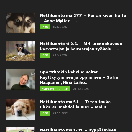
Nettiluento ma 27.7. – Koiran kivun hoito
– Anne Myller –...
15.6.2026
PRO
Nettiluento ti 2.6. – MH-luonnekuvaus –
kasvattajan ja harrastajan työkalu –...
28.5.2026
PRO
SporttiRakin kahvila: Koiran
käyttäytyminen ja oppiminen – Sofia
Haapanen, Nina Laiho...
21.12.2025
Eläinten koulutus
Nettiluento ma 5.1. – Treenitauko –
uhka vai mahdollisuus? – Maiju...
23.11.2025
PRO
Nettiluento ma 17.11. – Hyppäämisen