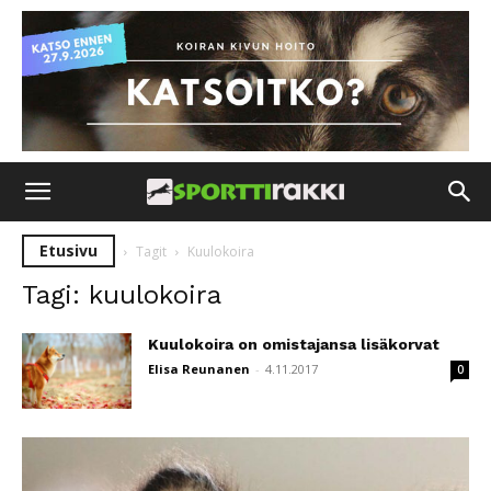
Etusivu
Tagit
Kuulokoira
Tagi: kuulokoira
Kuulokoira on omistajansa lisäkorvat
Elisa Reunanen
-
4.11.2017
0