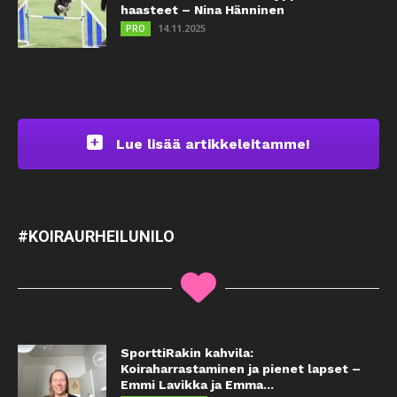
haasteet – Nina Hänninen
14.11.2025
PRO
Lue lisää artikkeleitamme!
#KOIRAURHEILUNILO
SporttiRakin kahvila:
Koiraharrastaminen ja pienet lapset –
Emmi Lavikka ja Emma...