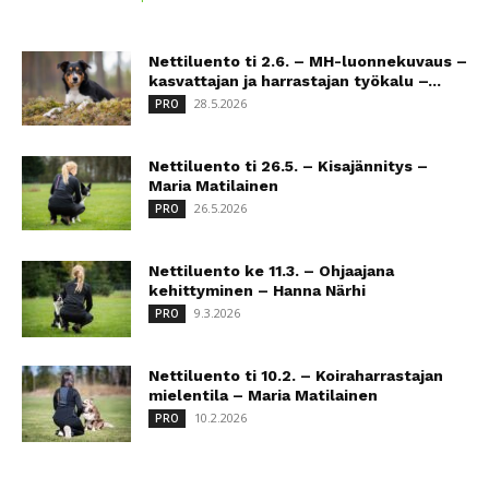
Nettiluento ti 2.6. – MH-luonnekuvaus –
kasvattajan ja harrastajan työkalu –...
28.5.2026
PRO
Nettiluento ti 26.5. – Kisajännitys –
Maria Matilainen
26.5.2026
PRO
Nettiluento ke 11.3. – Ohjaajana
kehittyminen – Hanna Närhi
9.3.2026
PRO
Nettiluento ti 10.2. – Koiraharrastajan
mielentila – Maria Matilainen
10.2.2026
PRO