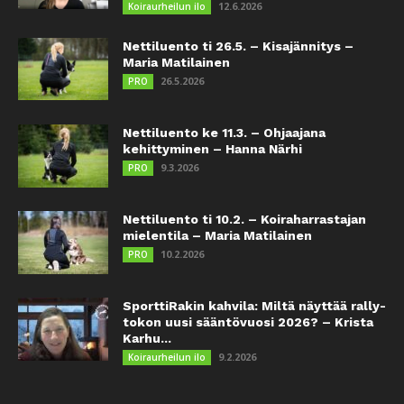
12.6.2026
Koiraurheilun ilo
Nettiluento ti 26.5. – Kisajännitys –
Maria Matilainen
26.5.2026
PRO
Nettiluento ke 11.3. – Ohjaajana
kehittyminen – Hanna Närhi
9.3.2026
PRO
Nettiluento ti 10.2. – Koiraharrastajan
mielentila – Maria Matilainen
10.2.2026
PRO
SporttiRakin kahvila: Miltä näyttää rally-
tokon uusi sääntövuosi 2026? – Krista
Karhu...
9.2.2026
Koiraurheilun ilo