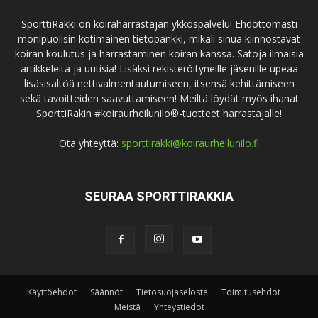
SporttiRakki on koiraharrastajan ykköspalvelu! Ehdottomasti
monipuolisin kotimainen tietopankki, mikäli sinua kiinnostavat
koiran koulutus ja harrastaminen koiran kanssa. Satoja ilmaisia
artikkeleita ja uutisia! Lisäksi rekisteröityneille jäsenille upeaa
lisäsisältöä nettivalmentautumiseen, itsensä kehittämiseen
sekä tavoitteiden saavuttamiseen! Meiltä löydät myös ihanat
SporttiRakin #koiraurheilunilo®-tuotteet harrastajalle!
Ota yhteyttä:
sporttirakki@koiraurheilunilo.fi
SEURAA SPORTTIRAKKIA
Käyttöehdot
Säännöt
Tietosuojaseloste
Toimitusehdot
Meistä
Yhteystiedot