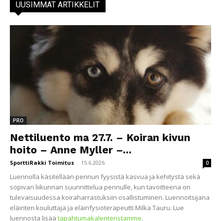
UUSIMMAT ARTIKKELIT
PRO
Nettiluento ma 27.7. – Koiran kivun
hoito – Anne Myller –...
SporttiRakki Toimitus
-
15.6.2026
0
Luennolla käsitellään pennun fyysistä kasvua ja kehitystä sekä
sopivan liikunnan suunnittelua pennulle, kun tavoitteena on
tulevaisuudessa koiraharrastuksiin osallistuminen. Luennoitsijana
eläinten kouluttaja ja eläinfysioterapeutti Milka Tauru. Lue
luennosta lisää
tapahtumakalenteristamme
.