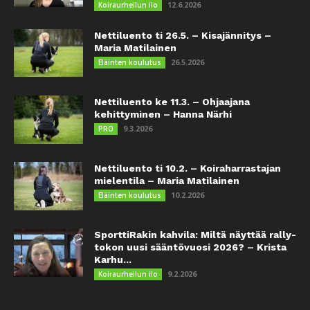
12.6.2026
Koiraurheilun ilo
Nettiluento ti 26.5. – Kisajännitys –
Maria Matilainen
26.5.2026
Eläinten koulutus
Nettiluento ke 11.3. – Ohjaajana
kehittyminen – Hanna Närhi
9.3.2026
PRO
Nettiluento ti 10.2. – Koiraharrastajan
mielentila – Maria Matilainen
10.2.2026
Eläinten koulutus
SporttiRakin kahvila: Miltä näyttää rally-
tokon uusi sääntövuosi 2026? – Krista
Karhu...
9.2.2026
Koiraurheilun ilo