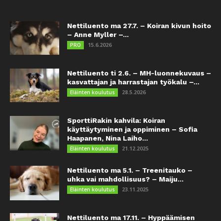
Nettiluento ma 27.7. – Koiran kivun hoito
– Anne Myller –...
15.6.2026
PRO
Nettiluento ti 2.6. – MH-luonnekuvaus –
kasvattajan ja harrastajan työkalu –...
28.5.2026
Eläinten koulutus
SporttiRakin kahvila: Koiran
käyttäytyminen ja oppiminen – Sofia
Haapanen, Nina Laiho...
21.12.2025
Eläinten koulutus
Nettiluento ma 5.1. – Treenitauko –
uhka vai mahdollisuus? – Maiju...
23.11.2025
Eläinten koulutus
Nettiluento ma 17.11. – Hyppäämisen