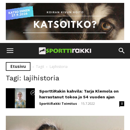
Etusivu
Tagit
Lajihistoria
Tagi: lajihistoria
SporttiRakin kahvila: Tarja Klemola on
harrastanut tokoa jo 54 vuoden ajan
SporttiRakki Toimitus
-
15.7.2022
0