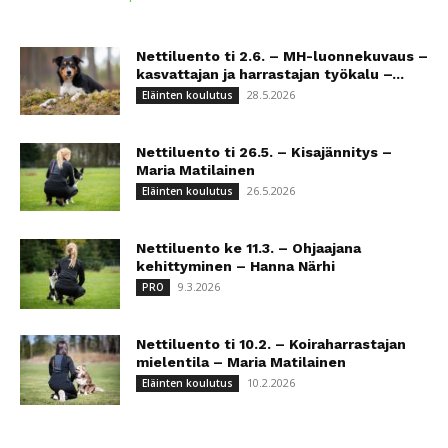
Nettiluento ti 2.6. – MH-luonnekuvaus –
kasvattajan ja harrastajan työkalu –...
28.5.2026
Eläinten koulutus
Nettiluento ti 26.5. – Kisajännitys –
Maria Matilainen
26.5.2026
Eläinten koulutus
Nettiluento ke 11.3. – Ohjaajana
kehittyminen – Hanna Närhi
9.3.2026
PRO
Nettiluento ti 10.2. – Koiraharrastajan
mielentila – Maria Matilainen
10.2.2026
Eläinten koulutus