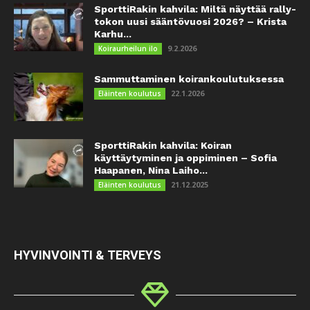
SporttiRakin kahvila: Miltä näyttää rally-
tokon uusi sääntövuosi 2026? – Krista
Karhu...
9.2.2026
Koiraurheilun ilo
Sammuttaminen koirankoulutuksessa
22.1.2026
Eläinten koulutus
SporttiRakin kahvila: Koiran
käyttäytyminen ja oppiminen – Sofia
Haapanen, Nina Laiho...
21.12.2025
Eläinten koulutus
HYVINVOINTI & TERVEYS