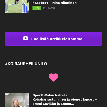
haasteet – Nina Hänninen
14.11.2025
PRO
Lue lisää artikkeleitamme!
#KOIRAURHEILUNILO
SporttiRakin kahvila:
Koiraharrastaminen ja pienet lapset –
Emmi Lavikka ja Emma...