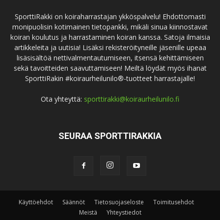
SporttiRakki on koiraharrastajan ykköspalvelu! Ehdottomasti
monipuolisin kotimainen tietopankki, mikäli sinua kiinnostavat
koiran koulutus ja harrastaminen koiran kanssa. Satoja ilmaisia
artikkeleita ja uutisia! Lisäksi rekisteröityneille jäsenille upeaa
lisäsisältöä nettivalmentautumiseen, itsensä kehittämiseen
sekä tavoitteiden saavuttamiseen! Meiltä löydät myös ihanat
SporttiRakin #koiraurheilunilo®-tuotteet harrastajalle!
Ota yhteyttä:
sporttirakki@koiraurheilunilo.fi
SEURAA SPORTTIRAKKIA
Käyttöehdot
Säännöt
Tietosuojaseloste
Toimitusehdot
Meistä
Yhteystiedot