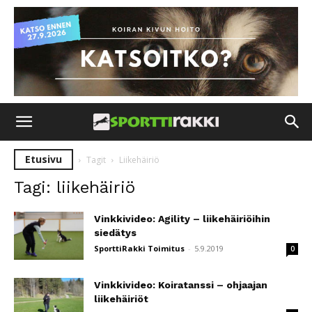
Etusivu
Tagit
Liikehäiriö
Tagi: liikehäiriö
Vinkkivideo: Agility – liikehäiriöihin
siedätys
SporttiRakki Toimitus
-
5.9.2019
0
Vinkkivideo: Koiratanssi – ohjaajan
liikehäiriöt