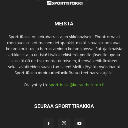
MEISTÄ
SporttiRakki on koiraharrastajan ykköspalvelu! Ehdottomasti
monipuolisin kotimainen tietopankki, mikäli sinua kiinnostavat
koiran koulutus ja harrastaminen koiran kanssa. Satoja ilmaisia
artikkeleita ja uutisia! Lisäksi rekisteröityneille jäsenille upeaa
lisäsisältöä nettivalmentautumiseen, itsensä kehittämiseen
sekä tavoitteiden saavuttamiseen! Meiltä löydät myös ihanat
SporttiRakin #koiraurheilunilo®-tuotteet harrastajalle!
Ota yhteyttä:
sporttirakki@koiraurheilunilo.fi
SEURAA SPORTTIRAKKIA