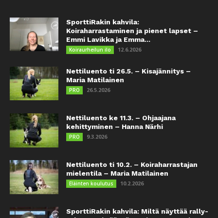
SporttiRakin kahvila:
Koiraharrastaminen ja pienet lapset –
Emmi Lavikka ja Emma...
12.6.2026
Koiraurheilun ilo
Nettiluento ti 26.5. – Kisajännitys –
Maria Matilainen
26.5.2026
PRO
Nettiluento ke 11.3. – Ohjaajana
kehittyminen – Hanna Närhi
9.3.2026
PRO
Nettiluento ti 10.2. – Koiraharrastajan
mielentila – Maria Matilainen
10.2.2026
Eläinten koulutus
SporttiRakin kahvila: Miltä näyttää rally-