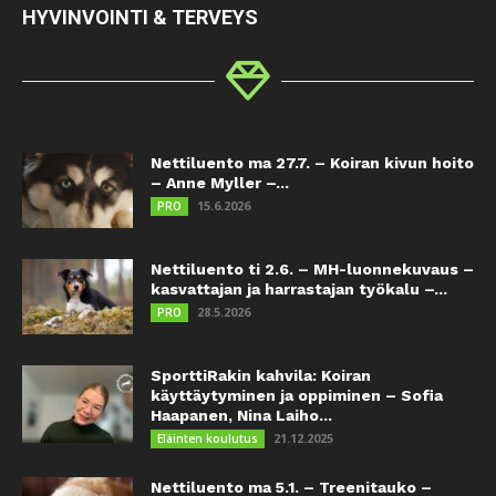
HYVINVOINTI & TERVEYS
Nettiluento ma 27.7. – Koiran kivun hoito
– Anne Myller –...
15.6.2026
PRO
Nettiluento ti 2.6. – MH-luonnekuvaus –
kasvattajan ja harrastajan työkalu –...
28.5.2026
PRO
SporttiRakin kahvila: Koiran
käyttäytyminen ja oppiminen – Sofia
Haapanen, Nina Laiho...
21.12.2025
Eläinten koulutus
Nettiluento ma 5.1. – Treenitauko –