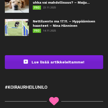
uhka vai mahdollisuus? – Maiju...
23.11.2025
PRO
Nettiluento ma 17.11. – Hyppäämisen
haasteet – Nina Hänninen
14.11.2025
PRO
Lue lisää artikkeleitamme!
#KOIRAURHEILUNILO