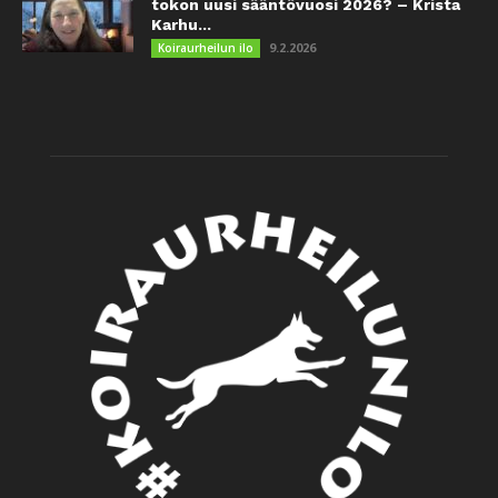
tokon uusi sääntövuosi 2026? – Krista
Karhu...
9.2.2026
Koiraurheilun ilo