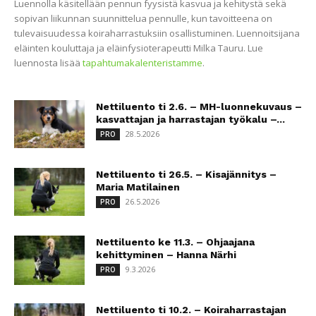
Luennolla käsitellään pennun fyysistä kasvua ja kehitystä sekä
sopivan liikunnan suunnittelua pennulle, kun tavoitteena on
tulevaisuudessa koiraharrastuksiin osallistuminen. Luennoitsijana
eläinten kouluttaja ja eläinfysioterapeutti Milka Tauru. Lue
luennosta lisää
tapahtumakalenteristamme
.
Nettiluento ti 2.6. – MH-luonnekuvaus –
kasvattajan ja harrastajan työkalu –...
28.5.2026
PRO
Nettiluento ti 26.5. – Kisajännitys –
Maria Matilainen
26.5.2026
PRO
Nettiluento ke 11.3. – Ohjaajana
kehittyminen – Hanna Närhi
9.3.2026
PRO
Nettiluento ti 10.2. – Koiraharrastajan