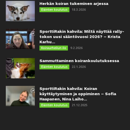
Herkän koiran tukeminen arjessa
18.3.2026
Eläinten koulutus
SporttiRakin kahvila: Miltä näyttää rally-
tokon uusi sääntövuosi 2026? – Krista
Karhu...
9.2.2026
Koiraurheilun ilo
Sammuttaminen koirankoulutuksessa
22.1.2026
Eläinten koulutus
SporttiRakin kahvila: Koiran
käyttäytyminen ja oppiminen – Sofia
Haapanen, Nina Laiho...
21.12.2025
Eläinten koulutus