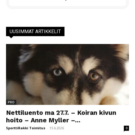
UUSIMMAT ARTIKKELIT
PRO
Nettiluento ma 27.7. – Koiran kivun
hoito – Anne Myller –...
SporttiRakki Toimitus
-
15.6.2026
0