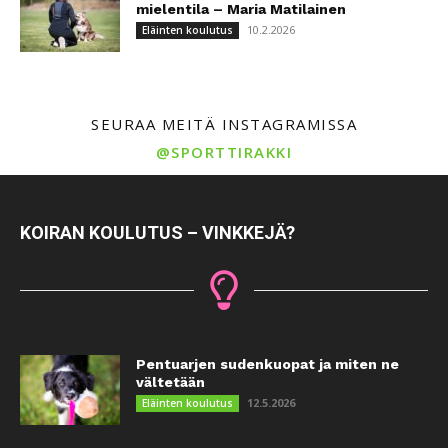
mielentila – Maria Matilainen
10.2.2026
Eläinten koulutus
SEURAA MEITÄ INSTAGRAMISSA
@SPORTTIRAKKI
KOIRAN KOULUTUS – VINKKEJÄ?
Pentuarjen sudenkuopat ja miten ne
vältetään
12.5.2026
Eläinten koulutus