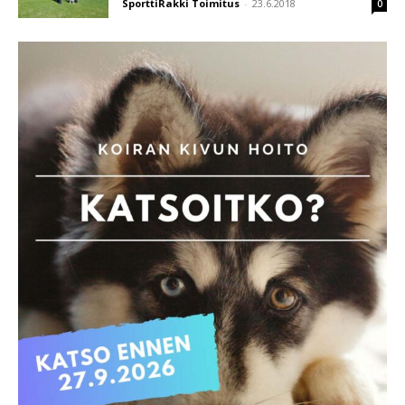
SporttiRakki Toimitus
-
23.6.2018
0