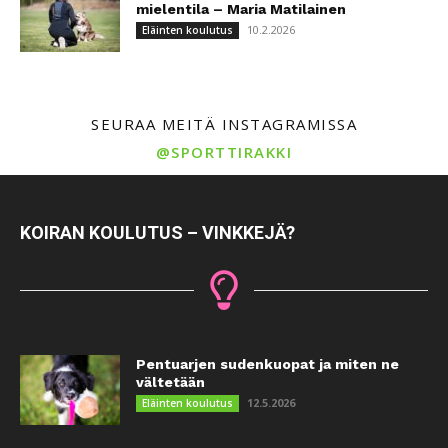
mielentila – Maria Matilainen
10.2.2026
Eläinten koulutus
SEURAA MEITÄ INSTAGRAMISSA
@SPORTTIRAKKI
KOIRAN KOULUTUS – VINKKEJÄ?
Pentuarjen sudenkuopat ja miten ne
vältetään
12.5.2026
Eläinten koulutus