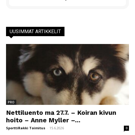
UUSIMMAT ARTIKKELIT
PRO
Nettiluento ma 27.7. – Koiran kivun
hoito – Anne Myller –...
SporttiRakki Toimitus
-
15.6.2026
0