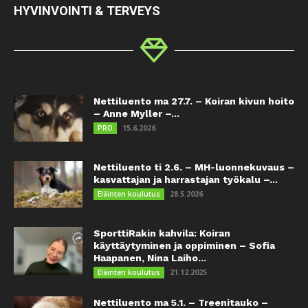
HYVINVOINTI & TERVEYS
Nettiluento ma 27.7. – Koiran kivun hoito
– Anne Myller –...
15.6.2026
PRO
Nettiluento ti 2.6. – MH-luonnekuvaus –
kasvattajan ja harrastajan työkalu –...
28.5.2026
Eläinten koulutus
SporttiRakin kahvila: Koiran
käyttäytyminen ja oppiminen – Sofia
Haapanen, Nina Laiho...
21.12.2025
Eläinten koulutus
Nettiluento ma 5.1. – Treenitauko –