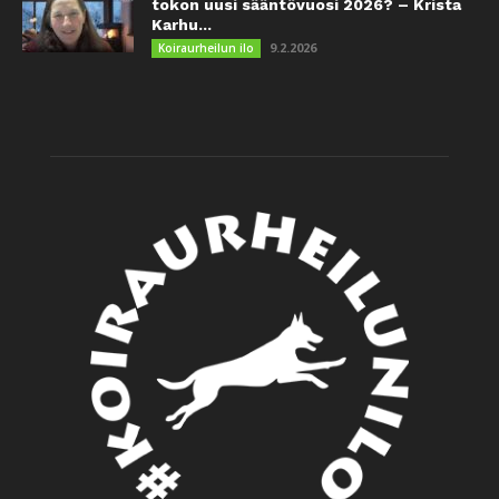
tokon uusi sääntövuosi 2026? – Krista
Karhu...
9.2.2026
Koiraurheilun ilo