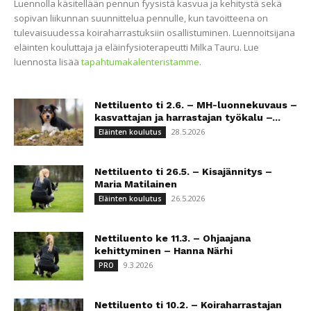
Luennolla käsitellään pennun fyysistä kasvua ja kehitystä sekä
sopivan liikunnan suunnittelua pennulle, kun tavoitteena on
tulevaisuudessa koiraharrastuksiin osallistuminen. Luennoitsijana
eläinten kouluttaja ja eläinfysioterapeutti Milka Tauru. Lue
luennosta lisää
tapahtumakalenteristamme
.
Nettiluento ti 2.6. – MH-luonnekuvaus –
kasvattajan ja harrastajan työkalu –...
28.5.2026
Eläinten koulutus
Nettiluento ti 26.5. – Kisajännitys –
Maria Matilainen
26.5.2026
Eläinten koulutus
Nettiluento ke 11.3. – Ohjaajana
kehittyminen – Hanna Närhi
9.3.2026
PRO
Nettiluento ti 10.2. – Koiraharrastajan