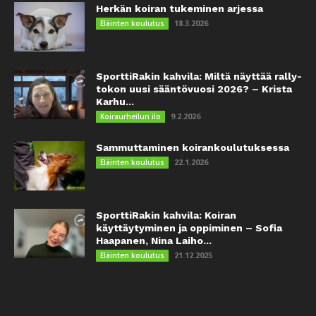
Herkän koiran tukeminen arjessa
18.3.2026
Eläinten koulutus
SporttiRakin kahvila: Miltä näyttää rally-
tokon uusi sääntövuosi 2026? – Krista
Karhu...
9.2.2026
Koiraurheilun ilo
Sammuttaminen koirankoulutuksessa
22.1.2026
Eläinten koulutus
SporttiRakin kahvila: Koiran
käyttäytyminen ja oppiminen – Sofia
Haapanen, Nina Laiho...
21.12.2025
Eläinten koulutus