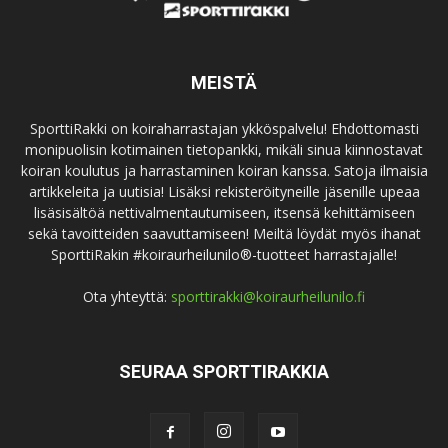
MEISTÄ
SporttiRakki on koiraharrastajan ykköspalvelu! Ehdottomasti
monipuolisin kotimainen tietopankki, mikäli sinua kiinnostavat
koiran koulutus ja harrastaminen koiran kanssa. Satoja ilmaisia
artikkeleita ja uutisia! Lisäksi rekisteröityneille jäsenille upeaa
lisäsisältöä nettivalmentautumiseen, itsensä kehittämiseen
sekä tavoitteiden saavuttamiseen! Meiltä löydät myös ihanat
SporttiRakin #koiraurheilunilo®-tuotteet harrastajalle!
Ota yhteyttä:
sporttirakki@koiraurheilunilo.fi
SEURAA SPORTTIRAKKIA