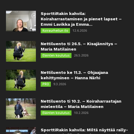
SporttiRakin kahvila:
Koiraharrastaminen ja pienet lapset –
Emmi Lavikka ja Emma...
12.6.2026
Koiraurheilun ilo
Nettiluento ti 26.5. – Kisajännitys –
Maria Matilainen
26.5.2026
Eläinten koulutus
Nettiluento ke 11.3. – Ohjaajana
kehittyminen – Hanna Närhi
9.3.2026
PRO
Nettiluento ti 10.2. – Koiraharrastajan
mielentila – Maria Matilainen
10.2.2026
Eläinten koulutus
SporttiRakin kahvila: Miltä näyttää rally-