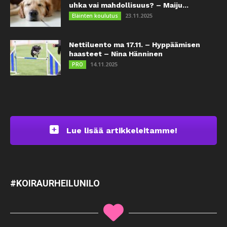
uhka vai mahdollisuus? – Maiju...
23.11.2025
Eläinten koulutus
Nettiluento ma 17.11. – Hyppäämisen
haasteet – Nina Hänninen
14.11.2025
PRO
Lue lisää artikkeleitamme!
#KOIRAURHEILUNILO