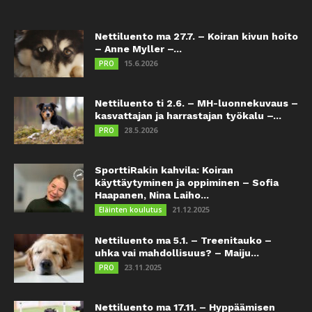
Nettiluento ma 27.7. – Koiran kivun hoito
– Anne Myller –...
15.6.2026
PRO
Nettiluento ti 2.6. – MH-luonnekuvaus –
kasvattajan ja harrastajan työkalu –...
28.5.2026
PRO
SporttiRakin kahvila: Koiran
käyttäytyminen ja oppiminen – Sofia
Haapanen, Nina Laiho...
21.12.2025
Eläinten koulutus
Nettiluento ma 5.1. – Treenitauko –
uhka vai mahdollisuus? – Maiju...
23.11.2025
PRO
Nettiluento ma 17.11. – Hyppäämisen