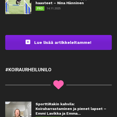
haasteet – Nina Hänninen
14.11.2025
PRO
Lue lisää artikkeleitamme!
#KOIRAURHEILUNILO
SporttiRakin kahvila:
Koiraharrastaminen ja pienet lapset –
Emmi Lavikka ja Emma...