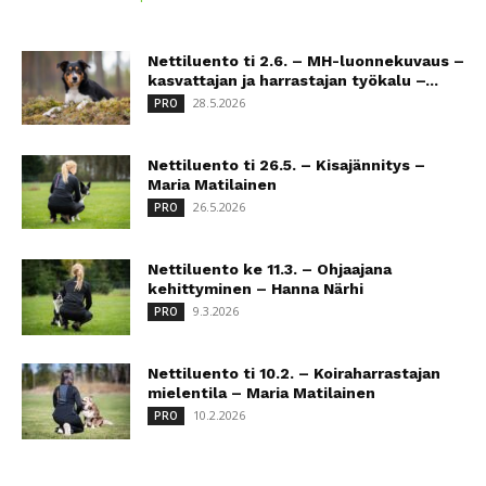
Nettiluento ti 2.6. – MH-luonnekuvaus –
kasvattajan ja harrastajan työkalu –...
28.5.2026
PRO
Nettiluento ti 26.5. – Kisajännitys –
Maria Matilainen
26.5.2026
PRO
Nettiluento ke 11.3. – Ohjaajana
kehittyminen – Hanna Närhi
9.3.2026
PRO
Nettiluento ti 10.2. – Koiraharrastajan
mielentila – Maria Matilainen
10.2.2026
PRO