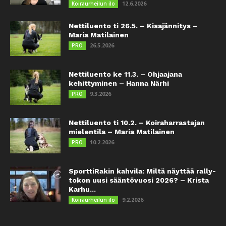
12.6.2026
Koiraurheilun ilo
Nettiluento ti 26.5. – Kisajännitys –
Maria Matilainen
26.5.2026
PRO
Nettiluento ke 11.3. – Ohjaajana
kehittyminen – Hanna Närhi
9.3.2026
PRO
Nettiluento ti 10.2. – Koiraharrastajan
mielentila – Maria Matilainen
10.2.2026
PRO
SporttiRakin kahvila: Miltä näyttää rally-
tokon uusi sääntövuosi 2026? – Krista
Karhu...
9.2.2026
Koiraurheilun ilo