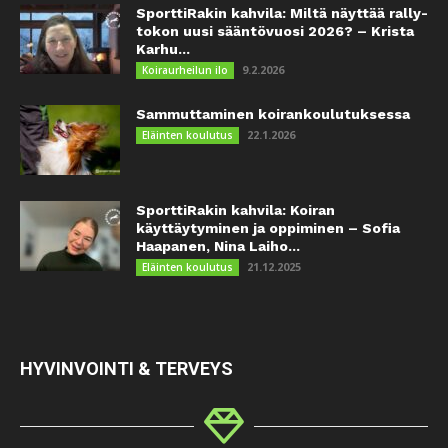
SporttiRakin kahvila: Miltä näyttää rally-
tokon uusi sääntövuosi 2026? – Krista
Karhu...
9.2.2026
Koiraurheilun ilo
Sammuttaminen koirankoulutuksessa
22.1.2026
Eläinten koulutus
SporttiRakin kahvila: Koiran
käyttäytyminen ja oppiminen – Sofia
Haapanen, Nina Laiho...
21.12.2025
Eläinten koulutus
HYVINVOINTI & TERVEYS