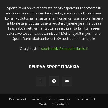
SporttiRakki on koiraharrastajan ykköspalvelu! Ehdottomasti
monipuolisin kotimainen tietopankki, mikäli sinua kiinnostavat
koiran koulutus ja harrastaminen koiran kanssa. Satoja ilmaisia
artikkeleita ja uutisia! Lisäksi rekisteröityneille jäsenille upeaa
lisäsisältöä nettivalmentautumiseen, itsensä kehittämiseen
sekä tavoitteiden saavuttamiseen! Meiltä löydät myös ihanat
SporttiRakin #koiraurheilunilo®-tuotteet harrastajalle!
Ota yhteyttä:
sporttirakki@koiraurheilunilo.fi
SEURAA SPORTTIRAKKIA
Käyttöehdot
Säännöt
Tietosuojaseloste
Toimitusehdot
Meistä
Yhteystiedot