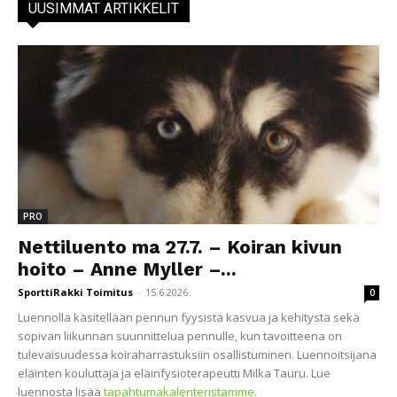
UUSIMMAT ARTIKKELIT
PRO
Nettiluento ma 27.7. – Koiran kivun
hoito – Anne Myller –...
SporttiRakki Toimitus
-
15.6.2026
0
Luennolla käsitellään pennun fyysistä kasvua ja kehitystä sekä
sopivan liikunnan suunnittelua pennulle, kun tavoitteena on
tulevaisuudessa koiraharrastuksiin osallistuminen. Luennoitsijana
eläinten kouluttaja ja eläinfysioterapeutti Milka Tauru. Lue
luennosta lisää
tapahtumakalenteristamme
.