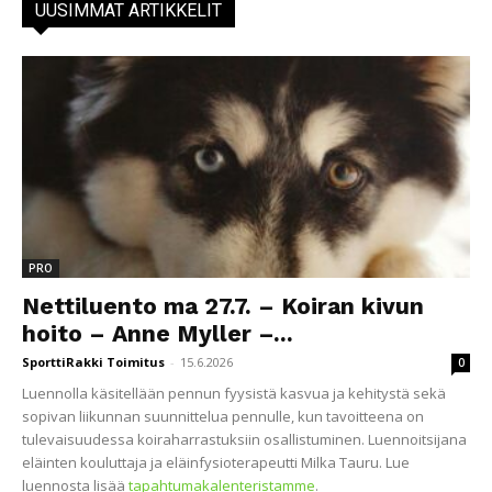
UUSIMMAT ARTIKKELIT
PRO
Nettiluento ma 27.7. – Koiran kivun
hoito – Anne Myller –...
SporttiRakki Toimitus
-
15.6.2026
0
Luennolla käsitellään pennun fyysistä kasvua ja kehitystä sekä
sopivan liikunnan suunnittelua pennulle, kun tavoitteena on
tulevaisuudessa koiraharrastuksiin osallistuminen. Luennoitsijana
eläinten kouluttaja ja eläinfysioterapeutti Milka Tauru. Lue
luennosta lisää
tapahtumakalenteristamme
.