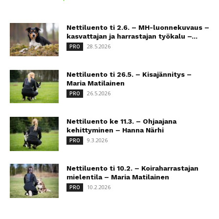
Nettiluento ti 2.6. – MH-luonnekuvaus –
kasvattajan ja harrastajan työkalu –...
28.5.2026
PRO
Nettiluento ti 26.5. – Kisajännitys –
Maria Matilainen
26.5.2026
PRO
Nettiluento ke 11.3. – Ohjaajana
kehittyminen – Hanna Närhi
9.3.2026
PRO
Nettiluento ti 10.2. – Koiraharrastajan
mielentila – Maria Matilainen
10.2.2026
PRO