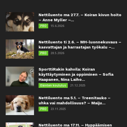
Nettiluento ma 27.7. – Koiran kivun hoito
– Anne Myller –...
15.6.2026
PRO
Nettiluento ti 2.6. – MH-luonnekuvaus –
kasvattajan ja harrastajan työkalu –...
28.5.2026
PRO
SporttiRakin kahvila: Koiran
käyttäytyminen ja oppiminen – Sofia
Haapanen, Nina Laiho...
21.12.2025
Eläinten koulutus
Nettiluento ma 5.1. – Treenitauko –
uhka vai mahdollisuus? – Maiju...
23.11.2025
PRO
Nettiluento ma 17.11. – Hyppäämisen