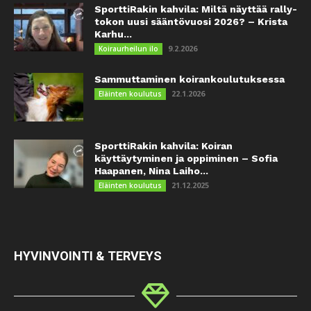
SporttiRakin kahvila: Miltä näyttää rally-
tokon uusi sääntövuosi 2026? – Krista
Karhu...
9.2.2026
Koiraurheilun ilo
Sammuttaminen koirankoulutuksessa
22.1.2026
Eläinten koulutus
SporttiRakin kahvila: Koiran
käyttäytyminen ja oppiminen – Sofia
Haapanen, Nina Laiho...
21.12.2025
Eläinten koulutus
HYVINVOINTI & TERVEYS