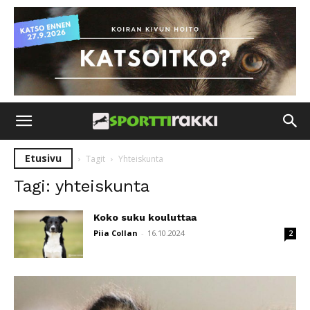
Etusivu
Tagit
Yhteiskunta
Tagi: yhteiskunta
Koko suku kouluttaa
Piia Collan
-
16.10.2024
2