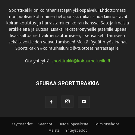
SporttiRakki on koiraharrastajan ykköspalvelu! Ehdottomasti
monipuolisin kotimainen tietopankki, mikäli sinua kiinnostavat
koiran koulutus ja harrastaminen koiran kanssa. Satoja ilmaisia
artikkeleita ja uutisia! Lisäksi rekisteröityneille jäsenille upeaa
lisäsisältöä nettivalmentautumiseen, itsensä kehittämiseen
sekä tavoitteiden saavuttamiseen! Meiltä löydät myös ihanat
SporttiRakin #koiraurheilunilo®-tuotteet harrastajalle!
Ota yhteyttä:
sporttirakki@koiraurheilunilo.fi
SEURAA SPORTTIRAKKIA
Käyttöehdot
Säännöt
Tietosuojaseloste
Toimitusehdot
Meistä
Yhteystiedot