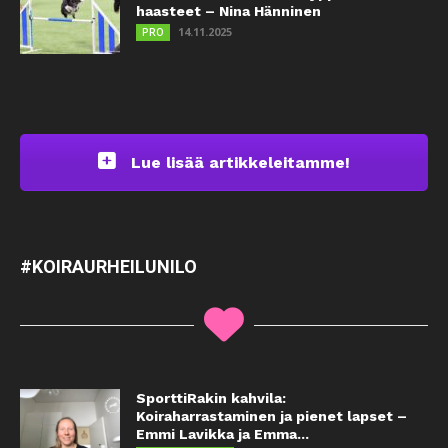
haasteet – Nina Hänninen
14.11.2025
PRO
Lue lisää artikkeleitamme!
#KOIRAURHEILUNILO
SporttiRakin kahvila:
Koiraharrastaminen ja pienet lapset –
Emmi Lavikka ja Emma...