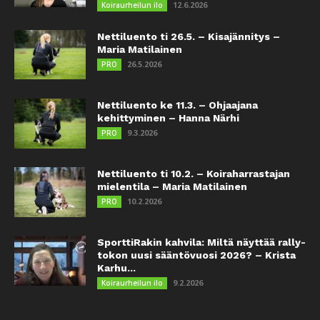
12.6.2026
Koiraurheilun ilo
Nettiluento ti 26.5. – Kisajännitys –
Maria Matilainen
26.5.2026
PRO
Nettiluento ke 11.3. – Ohjaajana
kehittyminen – Hanna Närhi
9.3.2026
PRO
Nettiluento ti 10.2. – Koiraharrastajan
mielentila – Maria Matilainen
10.2.2026
PRO
SporttiRakin kahvila: Miltä näyttää rally-
tokon uusi sääntövuosi 2026? – Krista
Karhu...
9.2.2026
Koiraurheilun ilo