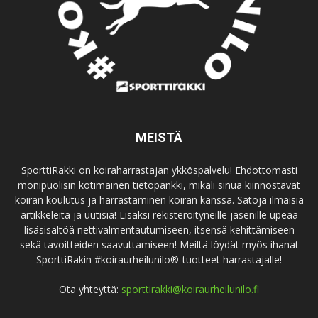
MEISTÄ
SporttiRakki on koiraharrastajan ykköspalvelu! Ehdottomasti
monipuolisin kotimainen tietopankki, mikäli sinua kiinnostavat
koiran koulutus ja harrastaminen koiran kanssa. Satoja ilmaisia
artikkeleita ja uutisia! Lisäksi rekisteröityneille jäsenille upeaa
lisäsisältöä nettivalmentautumiseen, itsensä kehittämiseen
sekä tavoitteiden saavuttamiseen! Meiltä löydät myös ihanat
SporttiRakin #koiraurheilunilo®-tuotteet harrastajalle!
Ota yhteyttä:
sporttirakki@koiraurheilunilo.fi