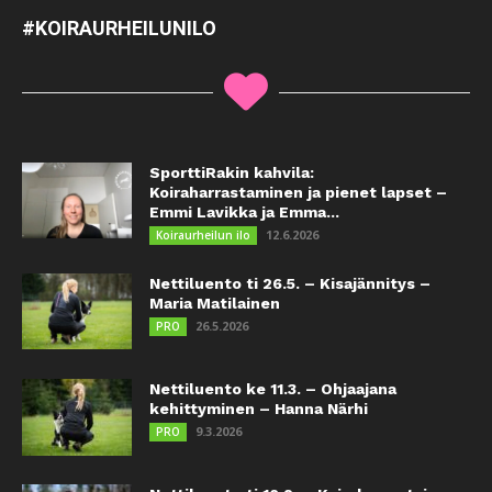
#KOIRAURHEILUNILO
SporttiRakin kahvila:
Koiraharrastaminen ja pienet lapset –
Emmi Lavikka ja Emma...
12.6.2026
Koiraurheilun ilo
Nettiluento ti 26.5. – Kisajännitys –
Maria Matilainen
26.5.2026
PRO
Nettiluento ke 11.3. – Ohjaajana
kehittyminen – Hanna Närhi
9.3.2026
PRO