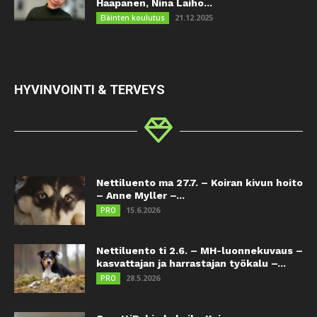
Haapanen, Nina Laiho...
21.12.2025
Eläinten koulutus
HYVINVOINTI & TERVEYS
Nettiluento ma 27.7. – Koiran kivun hoito
– Anne Myller –...
15.6.2026
PRO
Nettiluento ti 2.6. – MH-luonnekuvaus –
kasvattajan ja harrastajan työkalu –...
28.5.2026
PRO