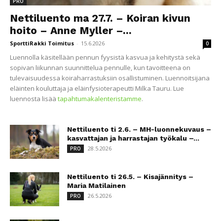
PRO
Nettiluento ma 27.7. – Koiran kivun
hoito – Anne Myller –...
SporttiRakki Toimitus
-
15.6.2026
0
Luennolla käsitellään pennun fyysistä kasvua ja kehitystä sekä
sopivan liikunnan suunnittelua pennulle, kun tavoitteena on
tulevaisuudessa koiraharrastuksiin osallistuminen. Luennoitsijana
eläinten kouluttaja ja eläinfysioterapeutti Milka Tauru. Lue
luennosta lisää
tapahtumakalenteristamme
.
Nettiluento ti 2.6. – MH-luonnekuvaus –
kasvattajan ja harrastajan työkalu –...
28.5.2026
PRO
Nettiluento ti 26.5. – Kisajännitys –
Maria Matilainen
26.5.2026
PRO