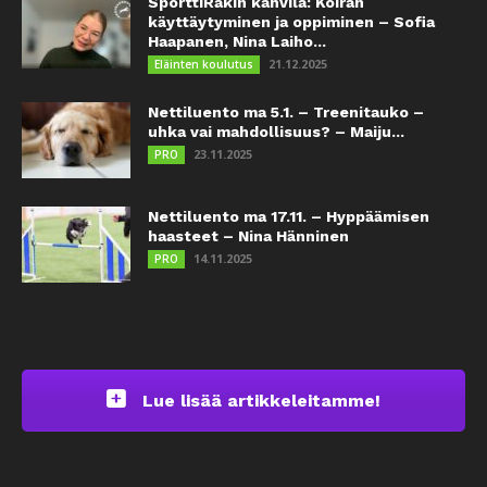
SporttiRakin kahvila: Koiran
käyttäytyminen ja oppiminen – Sofia
Haapanen, Nina Laiho...
21.12.2025
Eläinten koulutus
Nettiluento ma 5.1. – Treenitauko –
uhka vai mahdollisuus? – Maiju...
23.11.2025
PRO
Nettiluento ma 17.11. – Hyppäämisen
haasteet – Nina Hänninen
14.11.2025
PRO
Lue lisää artikkeleitamme!