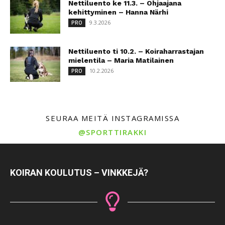
Nettiluento ke 11.3. – Ohjaajana
kehittyminen – Hanna Närhi
9.3.2026
PRO
Nettiluento ti 10.2. – Koiraharrastajan
mielentila – Maria Matilainen
10.2.2026
PRO
SEURAA MEITÄ INSTAGRAMISSA
@SPORTTIRAKKI
KOIRAN KOULUTUS – VINKKEJÄ?