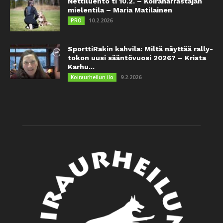
Nettiluento ti 10.2. – Koiraharrastajan
mielentila – Maria Matilainen
10.2.2026
PRO
SporttiRakin kahvila: Miltä näyttää rally-
tokon uusi sääntövuosi 2026? – Krista
Karhu...
9.2.2026
Koiraurheilun ilo