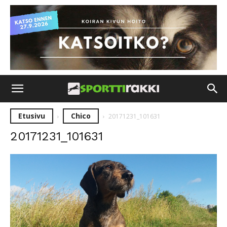
Etusivu
Chico
20171231_101631
20171231_101631