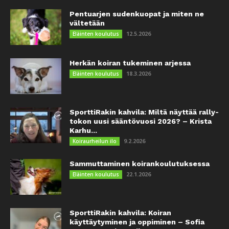
Pentuarjen sudenkuopat ja miten ne
vältetään
12.5.2026
Eläinten koulutus
Herkän koiran tukeminen arjessa
18.3.2026
Eläinten koulutus
SporttiRakin kahvila: Miltä näyttää rally-
tokon uusi sääntövuosi 2026? – Krista
Karhu...
9.2.2026
Koiraurheilun ilo
Sammuttaminen koirankoulutuksessa
22.1.2026
Eläinten koulutus
SporttiRakin kahvila: Koiran
käyttäytyminen ja oppiminen – Sofia