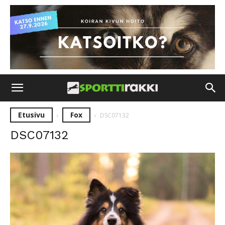
Etusivu
Fox
DSC07132
DSC07132