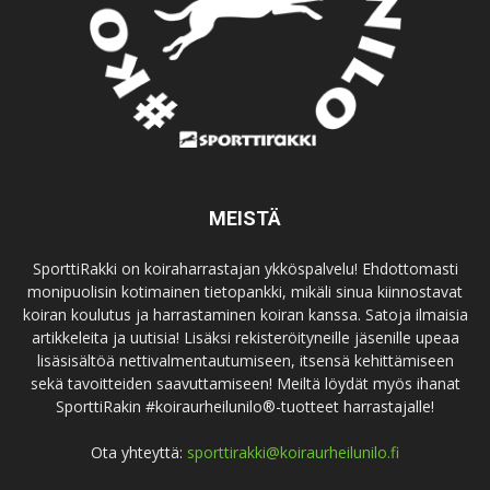
MEISTÄ
SporttiRakki on koiraharrastajan ykköspalvelu! Ehdottomasti
monipuolisin kotimainen tietopankki, mikäli sinua kiinnostavat
koiran koulutus ja harrastaminen koiran kanssa. Satoja ilmaisia
artikkeleita ja uutisia! Lisäksi rekisteröityneille jäsenille upeaa
lisäsisältöä nettivalmentautumiseen, itsensä kehittämiseen
sekä tavoitteiden saavuttamiseen! Meiltä löydät myös ihanat
SporttiRakin #koiraurheilunilo®-tuotteet harrastajalle!
Ota yhteyttä:
sporttirakki@koiraurheilunilo.fi