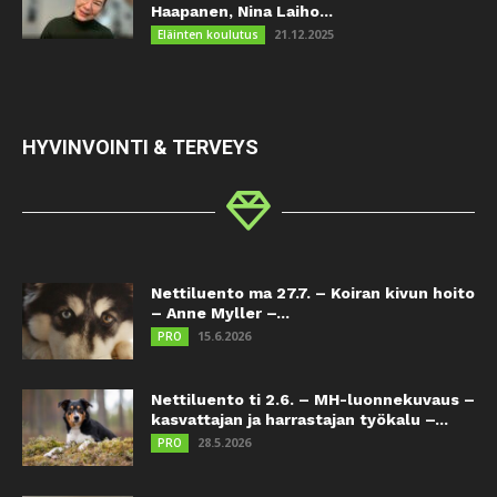
Haapanen, Nina Laiho...
21.12.2025
Eläinten koulutus
HYVINVOINTI & TERVEYS
Nettiluento ma 27.7. – Koiran kivun hoito
– Anne Myller –...
15.6.2026
PRO
Nettiluento ti 2.6. – MH-luonnekuvaus –
kasvattajan ja harrastajan työkalu –...
28.5.2026
PRO