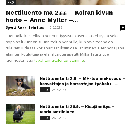
PRO
Nettiluento ma 27.7. – Koiran kivun
hoito – Anne Myller –...
SporttiRakki Toimitus
-
15.6.2026
0
Luennolla käsitellään pennun fyysistä kasvua ja kehitystä sekä
sopivan liikunnan suunnittelua pennulle, kun tavoitteena on
tulevaisuudessa koiraharrastuksiin osallistuminen. Luennoitsijana
eläinten kouluttaja ja eläinfysioterapeutti Milka Tauru. Lue
luennosta lisää
tapahtumakalenteristamme
.
Nettiluento ti 2.6. – MH-luonnekuvaus –
kasvattajan ja harrastajan työkalu –...
28.5.2026
PRO
Nettiluento ti 26.5. – Kisajännitys –
Maria Matilainen
26.5.2026
PRO