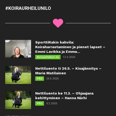
#KOIRAURHEILUNILO
SporttiRakin kahvila:
Koiraharrastaminen ja pienet lapset –
Emmi Lavikka ja Emma...
12.6.2026
Koiraurheilun ilo
Nettiluento ti 26.5. – Kisajännitys –
Maria Matilainen
26.5.2026
PRO
Nettiluento ke 11.3. – Ohjaajana
kehittyminen – Hanna Närhi
9.3.2026
PRO