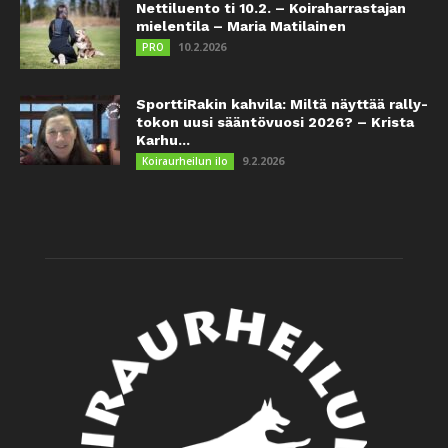
Nettiluento ti 10.2. – Koiraharrastajan
mielentila – Maria Matilainen
10.2.2026
PRO
SporttiRakin kahvila: Miltä näyttää rally-
tokon uusi sääntövuosi 2026? – Krista
Karhu...
9.2.2026
Koiraurheilun ilo