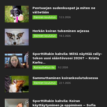
Pentuarjen sudenkuopat ja miten ne
vältetään
12.5.2026
Eläinten koulutus
Herkän koiran tukeminen arjessa
18.3.2026
Eläinten koulutus
SporttiRakin kahvila: Miltä näyttää rally-
tokon uusi sääntövuosi 2026? – Krista
Karhu...
9.2.2026
Koiraurheilun ilo
Sammuttaminen koirankoulutuksessa
22.1.2026
Eläinten koulutus
SporttiRakin kahvila: Koiran
käyttäytyminen ja oppiminen – Sofia