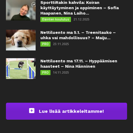
SporttiRakin kahvila: Koiran
käyttäytyminen ja oppiminen – Sofia
Haapanen, Nina Laiho...
21.12.2025
Eläinten koulutus
Nettiluento ma 5.1. – Treenitauko –
uhka vai mahdollisuus? – Maiju...
23.11.2025
PRO
Nettiluento ma 17.11. – Hyppäämisen
haasteet – Nina Hänninen
14.11.2025
PRO
Lue lisää artikkeleitamme!