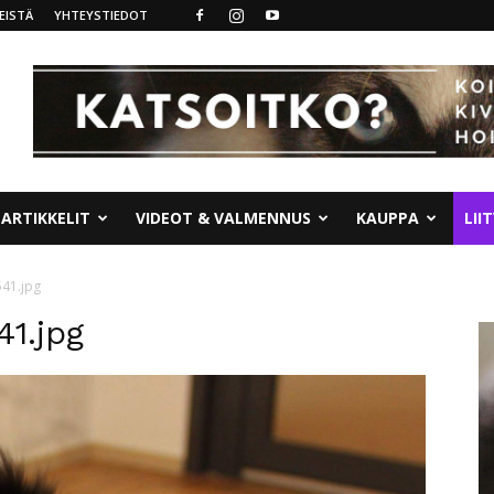
EISTÄ
YHTEYSTIEDOT
ARTIKKELIT
VIDEOT & VALMENNUS
KAUPPA
LII
41.jpg
1.jpg