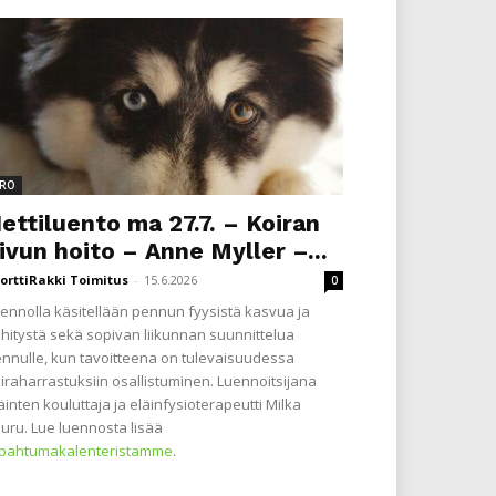
RO
ettiluento ma 27.7. – Koiran
ivun hoito – Anne Myller –...
orttiRakki Toimitus
-
15.6.2026
0
ennolla käsitellään pennun fyysistä kasvua ja
hitystä sekä sopivan liikunnan suunnittelua
nnulle, kun tavoitteena on tulevaisuudessa
iraharrastuksiin osallistuminen. Luennoitsijana
äinten kouluttaja ja eläinfysioterapeutti Milka
uru. Lue luennosta lisää
apahtumakalenteristamme
.