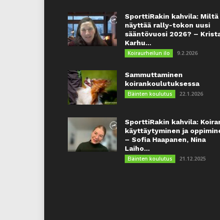
SporttiRakin kahvila: Miltä
näyttää rally-tokon uusi
sääntövuosi 2026? – Krist
Karhu...
9.2.2026
Koiraurheilun ilo
Sammuttaminen
koirankoulutuksessa
22.1.2026
Eläinten koulutus
SporttiRakin kahvila: Koira
käyttäytyminen ja oppimin
– Sofia Haapanen, Nina
Laiho...
21.12.2025
Eläinten koulutus