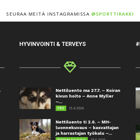
SEURAA MEITÄ INSTAGRAMISSA
@SPORTTIRAKKI
HYVINVOINTI & TERVEYS
#
a
Nettiluento ma 27.7. – Koiran
kivun hoito – Anne Myller
–...
15.6.2026
PRO
Nettiluento ti 2.6. – MH-
luonnekuvaus – kasvattajan
ja harrastajan työkalu –...
28.5.2026
Eläinten koulutus