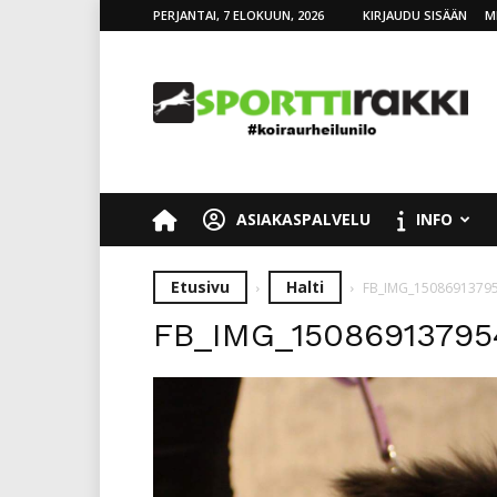
PERJANTAI, 7 ELOKUUN, 2026
KIRJAUDU SISÄÄN
M
SporttiRakki
ASIAKASPALVELU
INFO
Etusivu
Halti
FB_IMG_15086913795
FB_IMG_150869137954