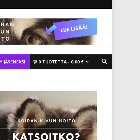
TY JÄSENEKSI
0 TUOTETTA
0,00 €