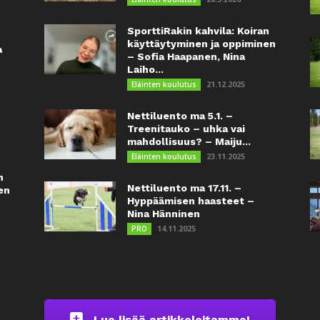
SporttiRakin kahvila: Koiran
käyttäytyminen ja oppiminen
a
– Sofia Haapanen, Nina
Laiho...
21.12.2025
Eläinten koulutus
Nettiluento ma 5.1. –
Treenitauko – uhka vai
mahdollisuus? – Maiju...
23.11.2025
Eläinten koulutus
n
Nettiluento ma 17.11. –
en
Hyppäämisen haasteet –
Nina Hänninen
14.11.2025
PRO
Lue lisää artikkeleitamme!