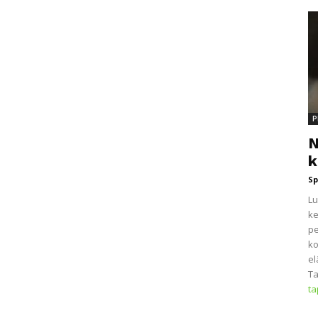
P
N
k
Sp
Lu
ke
pe
ko
el
Ta
t