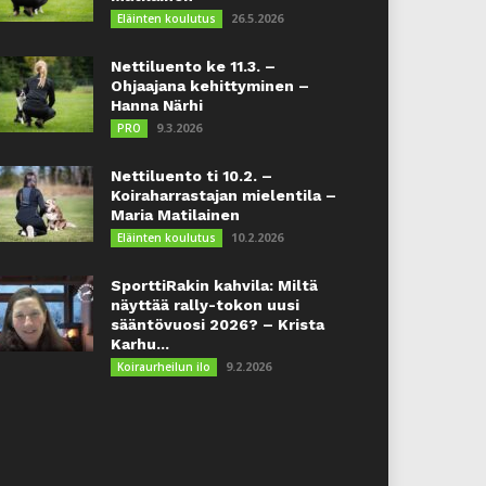
26.5.2026
Eläinten koulutus
Nettiluento ke 11.3. –
Ohjaajana kehittyminen –
Hanna Närhi
9.3.2026
PRO
Nettiluento ti 10.2. –
Koiraharrastajan mielentila –
Maria Matilainen
10.2.2026
Eläinten koulutus
SporttiRakin kahvila: Miltä
näyttää rally-tokon uusi
sääntövuosi 2026? – Krista
Karhu...
9.2.2026
Koiraurheilun ilo