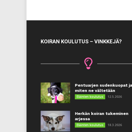
KOIRAN KOULUTUS – VINKKEJÄ?
Pentuarjen sudenkuopat j
miten ne vältetään
12.5.2026
Eläinten koulutus
Herkän koiran tukeminen
arjessa
18.3.2026
Eläinten koulutus