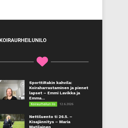
KOIRAURHEILUNILO
SporttiRakin kahvila:
Koiraharrastaminen ja pienet
lapset – Emmi Lavikka ja
Emma...
12.6.2026
Koiraurheilun ilo
Nettiluento ti 26.5. –
Kisajännitys – Maria
Matilainen