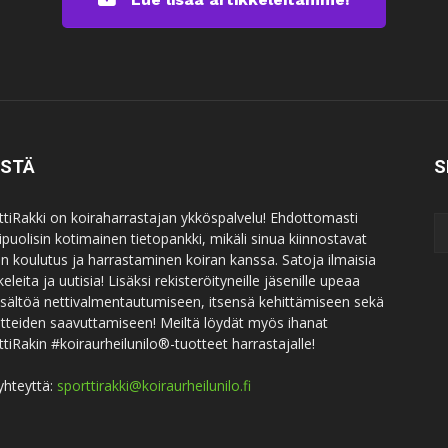
ISTÄ
S
ttiRakki on koiraharrastajan ykköspalvelu! Ehdottomasti
puolisin kotimainen tietopankki, mikäli sinua kiinnostavat
an koulutus ja harrastaminen koiran kanssa. Satoja ilmaisia
keleita ja uutisia! Lisäksi rekisteröityneille jäsenille upeaa
sisältöä nettivalmentautumiseen, itsensä kehittämiseen sekä
itteiden saavuttamiseen! Meiltä löydät myös ihanat
ttiRakin #koiraurheilunilo®-tuotteet harrastajalle!
yhteyttä:
sporttirakki@koiraurheilunilo.fi