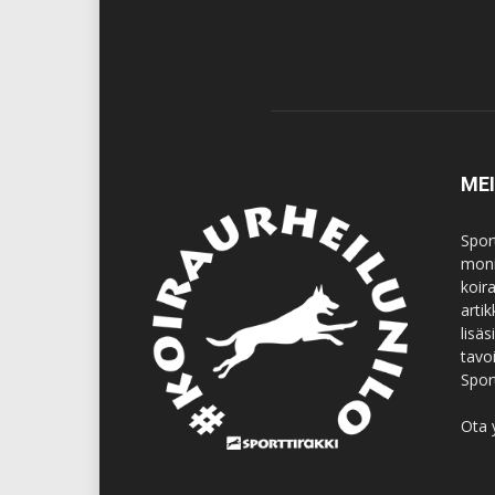
ME
Spor
moni
koir
artik
lisä
tavo
Spor
Ota 