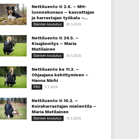
Nettiluento ti 2.6. – MH-
luonnekuvaus – kasvattajan
ja harrastajan työkalu –...
28.5.2026
Eläinten koulutus
Nettiluento ti 26.5. –
Kisajännitys – Maria
Matilainen
26.5.2026
Eläinten koulutus
Nettiluento ke 11.3. –
Ohjaajana kehittyminen –
Hanna Närhi
9.3.2026
PRO
Nettiluento ti 10.2. –
Koiraharrastajan mielentila –
Maria Matilainen
10.2.2026
Eläinten koulutus