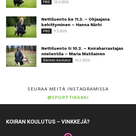
26.5.2026
PRO
Nettiluento ke 11.3. – Ohjaajana
kehittyminen – Hanna Närhi
9.3.2026
PRO
Nettiluento ti 10.2. – Koiraharrastajan
mielentila – Maria Matilainen
10.2.2026
Eläinten koulutus
SEURAA MEITÄ INSTAGRAMISSA
@SPORTTIRAKKI
KOIRAN KOULUTUS – VINKKEJÄ?