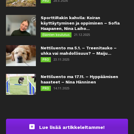
28.5.2026
PRO
SporttiRakin kahvila: Koiran
käyttäytyminen ja oppiminen – Sofia
Haapanen, Nina Laiho...
21.12.2025
Eläinten koulutus
Nettiluento ma 5.1. – Treenitauko –
uhka vai mahdollisuus? – Maiju...
23.11.2025
PRO
Nettiluento ma 17.11. – Hyppäämisen
haasteet – Nina Hänninen
14.11.2025
PRO
Lue lisää artikkeleitamme!