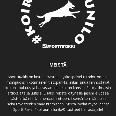
MEISTÄ
SporttiRakki on koiraharrastajan ykköspalvelu! Ehdottomasti
monipuolisin kotimainen tietopankki, mikäli sinua kiinnostavat
koiran koulutus ja harrastaminen koiran kanssa. Satoja ilmaisia
artikkeleita ja uutisia! Lisäksi rekisteröityneille jäsenille upeaa
lisäsisältöä nettivalmentautumiseen, itsensä kehittämiseen
sekä tavoitteiden saavuttamiseen! Meiltä löydät myös ihanat
SporttiRakin #koiraurheilunilo®-tuotteet harrastajalle!