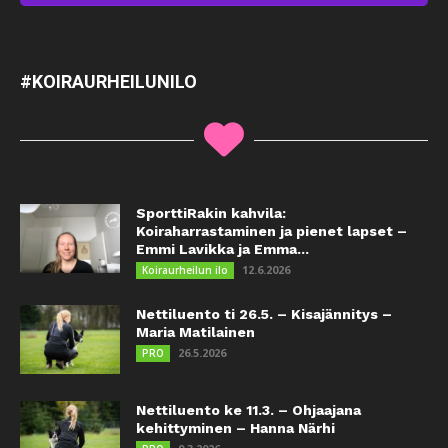
#KOIRAURHEILUNILO
SporttiRakin kahvila:
Koiraharrastaminen ja pienet lapset –
Emmi Lavikka ja Emma...
12.6.2026
Koiraurheilun ilo
Nettiluento ti 26.5. – Kisajännitys –
Maria Matilainen
26.5.2026
PRO
Nettiluento ke 11.3. – Ohjaajana
kehittyminen – Hanna Närhi