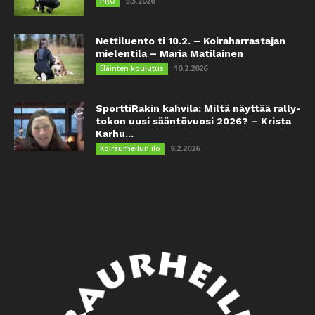
9.3.2026
PRO
Nettiluento ti 10.2. – Koiraharrastajan
mielentila – Maria Matilainen
10.2.2026
Eläinten koulutus
SporttiRakin kahvila: Miltä näyttää rally-
tokon uusi sääntövuosi 2026? – Krista
Karhu...
9.2.2026
Koiraurheilun ilo