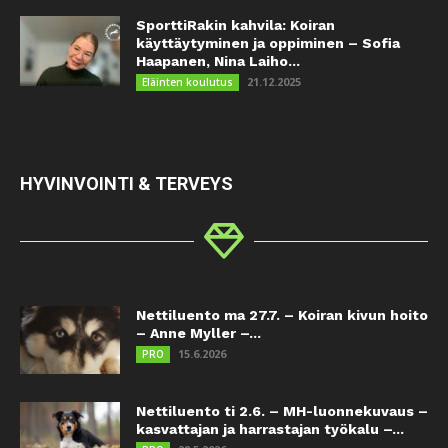
SporttiRakin kahvila: Koiran
käyttäytyminen ja oppiminen – Sofia
Haapanen, Nina Laiho...
21.12.2025
Eläinten koulutus
HYVINVOINTI & TERVEYS
Nettiluento ma 27.7. – Koiran kivun hoito
– Anne Myller –...
15.6.2026
PRO
Nettiluento ti 2.6. – MH-luonnekuvaus –
kasvattajan ja harrastajan työkalu –...