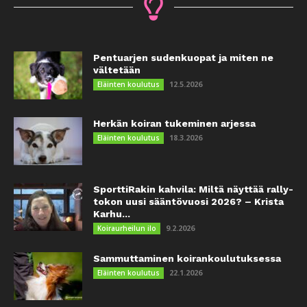
Pentuarjen sudenkuopat ja miten ne
vältetään
12.5.2026
Eläinten koulutus
Herkän koiran tukeminen arjessa
18.3.2026
Eläinten koulutus
SporttiRakin kahvila: Miltä näyttää rally-
tokon uusi sääntövuosi 2026? – Krista
Karhu...
9.2.2026
Koiraurheilun ilo
Sammuttaminen koirankoulutuksessa
22.1.2026
Eläinten koulutus