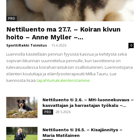
PRO
Nettiluento ma 27.7. – Koiran kivun
hoito – Anne Myller –...
SporttiRakki Toimitus
-
15.6.2026
0
Luennolla käsitellään pennun fyysistä kasvua ja kehitystä sekä
sopivan liikunnan suunnittelua pennulle, kun tavoitteena on
tulevaisuudessa koiraharrastuksiin osallistuminen. Luennoitsijana
eläinten kouluttaja ja eläinfysioterapeutti Milka Tauru. Lue
luennosta lisää
tapahtumakalenteristamme
.
Nettiluento ti 2.6. – MH-luonnekuvaus –
kasvattajan ja harrastajan työkalu –...
28.5.2026
PRO
Nettiluento ti 26.5. – Kisajännitys –
Maria Matilainen