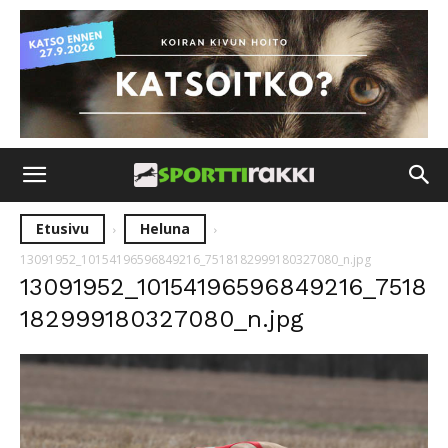
Etusivu
Heluna
13091952_10154196596849216_7518182999180327080_n.jpg
13091952_10154196596849216_7518
182999180327080_n.jpg