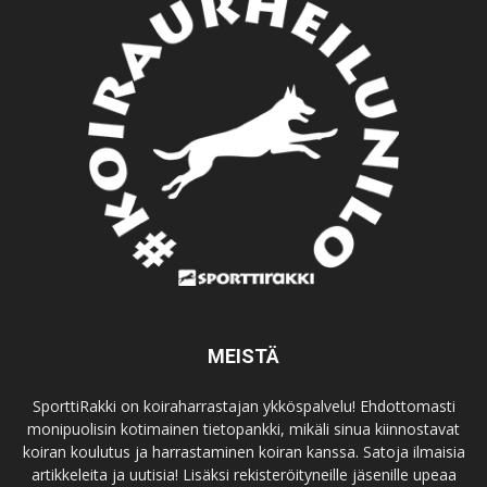
MEISTÄ
SporttiRakki on koiraharrastajan ykköspalvelu! Ehdottomasti
monipuolisin kotimainen tietopankki, mikäli sinua kiinnostavat
koiran koulutus ja harrastaminen koiran kanssa. Satoja ilmaisia
artikkeleita ja uutisia! Lisäksi rekisteröityneille jäsenille upeaa