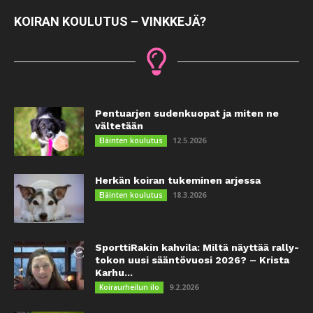
KOIRAN KOULUTUS – VINKKEJÄ?
Pentuarjen sudenkuopat ja miten ne
vältetään
12.5.2026
Eläinten koulutus
Herkän koiran tukeminen arjessa
18.3.2026
Eläinten koulutus
SporttiRakin kahvila: Miltä näyttää rally-
tokon uusi sääntövuosi 2026? – Krista
Karhu...
9.2.2026
Koiraurheilun ilo