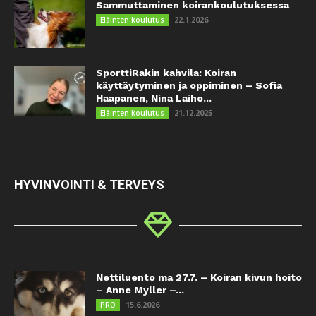
Sammuttaminen koirankoulutuksessa
22.1.2026
Eläinten koulutus
SporttiRakin kahvila: Koiran
käyttäytyminen ja oppiminen – Sofia
Haapanen, Nina Laiho...
21.12.2025
Eläinten koulutus
HYVINVOINTI & TERVEYS
Nettiluento ma 27.7. – Koiran kivun hoito
– Anne Myller –...
15.6.2026
PRO