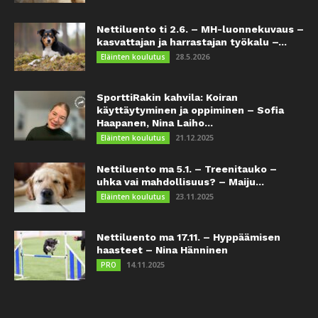
Nettiluento ti 2.6. – MH-luonnekuvaus –
kasvattajan ja harrastajan työkalu –...
28.5.2026
Eläinten koulutus
SporttiRakin kahvila: Koiran
käyttäytyminen ja oppiminen – Sofia
Haapanen, Nina Laiho...
21.12.2025
Eläinten koulutus
Nettiluento ma 5.1. – Treenitauko –
uhka vai mahdollisuus? – Maiju...
23.11.2025
Eläinten koulutus
Nettiluento ma 17.11. – Hyppäämisen
haasteet – Nina Hänninen
14.11.2025
PRO