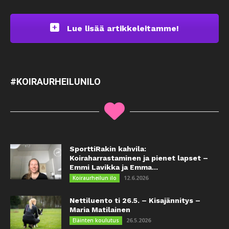
Lue lisää artikkeleitamme!
#KOIRAURHEILUNILO
SporttiRakin kahvila:
Koiraharrastaminen ja pienet lapset –
Emmi Lavikka ja Emma...
12.6.2026
Koiraurheilun ilo
Nettiluento ti 26.5. – Kisajännitys –
Maria Matilainen
26.5.2026
Eläinten koulutus