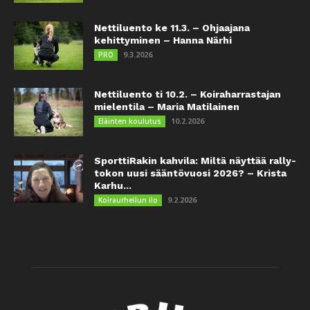
Nettiluento ke 11.3. – Ohjaajana
kehittyminen – Hanna Närhi
9.3.2026
PRO
Nettiluento ti 10.2. – Koiraharrastajan
mielentila – Maria Matilainen
10.2.2026
Eläinten koulutus
SporttiRakin kahvila: Miltä näyttää rally-
tokon uusi sääntövuosi 2026? – Krista
Karhu...
9.2.2026
Koiraurheilun ilo