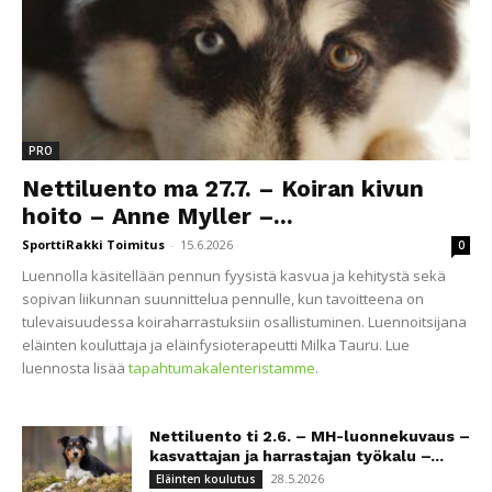
PRO
Nettiluento ma 27.7. – Koiran kivun
hoito – Anne Myller –...
SporttiRakki Toimitus
-
15.6.2026
0
Luennolla käsitellään pennun fyysistä kasvua ja kehitystä sekä
sopivan liikunnan suunnittelua pennulle, kun tavoitteena on
tulevaisuudessa koiraharrastuksiin osallistuminen. Luennoitsijana
eläinten kouluttaja ja eläinfysioterapeutti Milka Tauru. Lue
luennosta lisää
tapahtumakalenteristamme
.
Nettiluento ti 2.6. – MH-luonnekuvaus –
kasvattajan ja harrastajan työkalu –...
28.5.2026
Eläinten koulutus