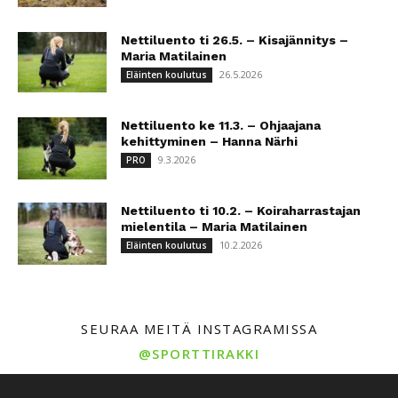
Nettiluento ti 26.5. – Kisajännitys –
Maria Matilainen
26.5.2026
Eläinten koulutus
Nettiluento ke 11.3. – Ohjaajana
kehittyminen – Hanna Närhi
9.3.2026
PRO
Nettiluento ti 10.2. – Koiraharrastajan
mielentila – Maria Matilainen
10.2.2026
Eläinten koulutus
SEURAA MEITÄ INSTAGRAMISSA
@SPORTTIRAKKI