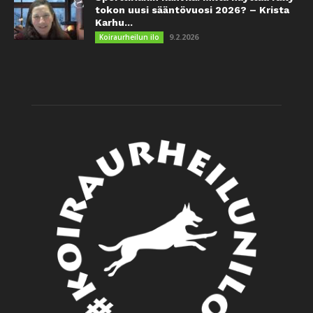
tokon uusi sääntövuosi 2026? – Krista
Karhu...
9.2.2026
Koiraurheilun ilo