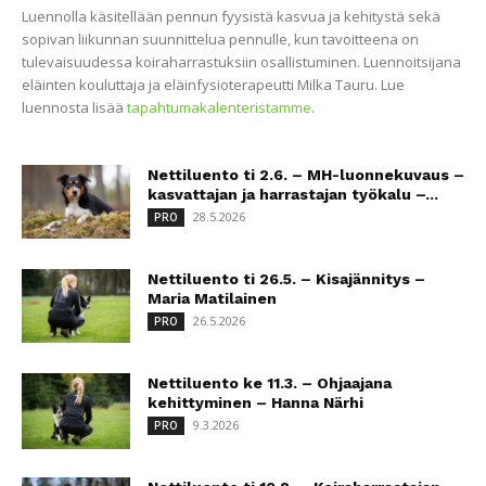
Luennolla käsitellään pennun fyysistä kasvua ja kehitystä sekä
sopivan liikunnan suunnittelua pennulle, kun tavoitteena on
tulevaisuudessa koiraharrastuksiin osallistuminen. Luennoitsijana
eläinten kouluttaja ja eläinfysioterapeutti Milka Tauru. Lue
luennosta lisää
tapahtumakalenteristamme
.
Nettiluento ti 2.6. – MH-luonnekuvaus –
kasvattajan ja harrastajan työkalu –...
28.5.2026
PRO
Nettiluento ti 26.5. – Kisajännitys –
Maria Matilainen
26.5.2026
PRO
Nettiluento ke 11.3. – Ohjaajana
kehittyminen – Hanna Närhi
9.3.2026
PRO