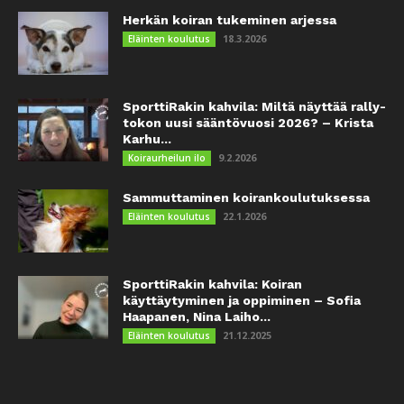
Herkän koiran tukeminen arjessa
18.3.2026
Eläinten koulutus
SporttiRakin kahvila: Miltä näyttää rally-
tokon uusi sääntövuosi 2026? – Krista
Karhu...
9.2.2026
Koiraurheilun ilo
Sammuttaminen koirankoulutuksessa
22.1.2026
Eläinten koulutus
SporttiRakin kahvila: Koiran
käyttäytyminen ja oppiminen – Sofia
Haapanen, Nina Laiho...
21.12.2025
Eläinten koulutus