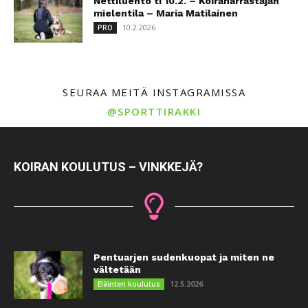
Nettiluento ti 10.2. – Koiraharrastajan
mielentila – Maria Matilainen
10.2.2026
PRO
SEURAA MEITÄ INSTAGRAMISSA
@SPORTTIRAKKI
KOIRAN KOULUTUS – VINKKEJÄ?
Pentuarjen sudenkuopat ja miten ne
vältetään
12.5.2026
Eläinten koulutus