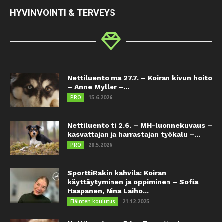
HYVINVOINTI & TERVEYS
Nettiluento ma 27.7. – Koiran kivun hoito
– Anne Myller –...
15.6.2026
PRO
Nettiluento ti 2.6. – MH-luonnekuvaus –
kasvattajan ja harrastajan työkalu –...
28.5.2026
PRO
SporttiRakin kahvila: Koiran
käyttäytyminen ja oppiminen – Sofia
Haapanen, Nina Laiho...
21.12.2025
Eläinten koulutus