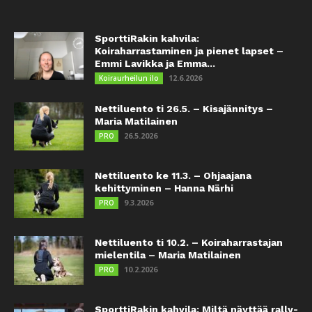
SporttiRakin kahvila:
Koiraharrastaminen ja pienet lapset –
Emmi Lavikka ja Emma...
12.6.2026
Koiraurheilun ilo
Nettiluento ti 26.5. – Kisajännitys –
Maria Matilainen
26.5.2026
PRO
Nettiluento ke 11.3. – Ohjaajana
kehittyminen – Hanna Närhi
9.3.2026
PRO
Nettiluento ti 10.2. – Koiraharrastajan
mielentila – Maria Matilainen
10.2.2026
PRO
SporttiRakin kahvila: Miltä näyttää rally-