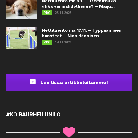
Nettiluento ma 5.1. – Treenitauko –
uhka vai mahdollisuus? – Maiju...
23.11.2025
PRO
Nettiluento ma 17.11. – Hyppäämisen
haasteet – Nina Hänninen
14.11.2025
PRO
Lue lisää artikkeleitamme!
#KOIRAURHEILUNILO