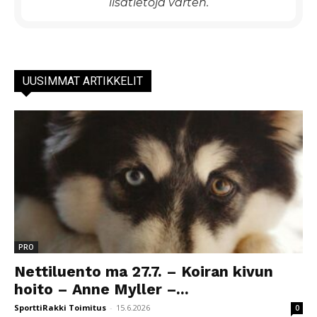
lisätietoja varten.
UUSIMMAT ARTIKKELIT
PRO
Nettiluento ma 27.7. – Koiran kivun
hoito – Anne Myller –...
SporttiRakki Toimitus
-
15.6.2026
0