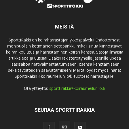
MEISTÄ
SporttiRakki on koiraharrastajan ykköspalvelu! Ehdottomasti
monipuolisin kotimainen tietopankki, mikäli sinua kiinnostavat
koiran koulutus ja harrastaminen koiran kanssa. Satoja ilmaisia
artikkeleita ja uutisia! Lisäksi rekisteröityneille jäsenille upeaa
lisäsisältöä nettivalmentautumiseen, itsensä kehittämiseen
sekä tavoitteiden saavuttamiseen! Meiltä löydät myös ihanat
SporttiRakin #koiraurheilunilo®-tuotteet harrastajalle!
Ota yhteyttä:
sporttirakki@koiraurheilunilo.fi
SEURAA SPORTTIRAKKIA