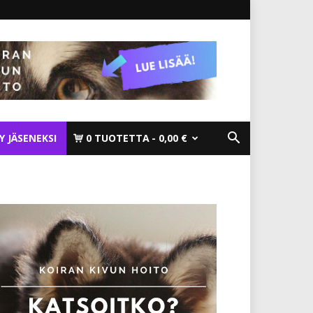
TY JÄSENEKSI
0 TUOTETTA
0,00 €