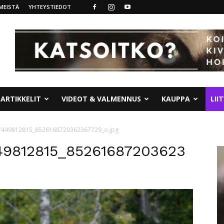
MEISTÄ
YHTEYSTIEDOT
ARTIKKELIT
VIDEOT & VALMENNUS
KAUPPA
LII
7449812815_8526168720362367729_o.jpg
49812815_85261687203623