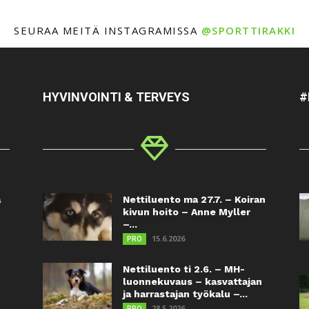
SEURAA MEITÄ INSTAGRAMISSA
@SPORTTIRAKKI
HYVINVOINTI & TERVEYS
#
a
Nettiluento ma 27.7. – Koiran
kivun hoito – Anne Myller
–...
15.6.2026
PRO
Nettiluento ti 2.6. – MH-
luonnekuvaus – kasvattajan
ja harrastajan työkalu –...
28.5.2026
PRO