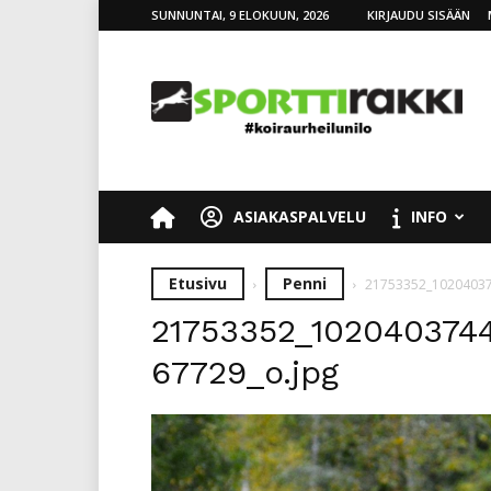
SUNNUNTAI, 9 ELOKUUN, 2026
KIRJAUDU SISÄÄN
SporttiRakki
ASIAKASPALVELU
INFO
Etusivu
Penni
21753352_1020403
21753352_102040374
67729_o.jpg