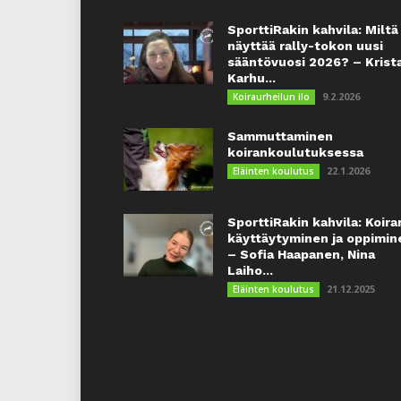
SporttiRakin kahvila: Miltä
näyttää rally-tokon uusi
sääntövuosi 2026? – Krist
Karhu...
9.2.2026
Koiraurheilun ilo
Sammuttaminen
koirankoulutuksessa
22.1.2026
Eläinten koulutus
SporttiRakin kahvila: Koira
käyttäytyminen ja oppimin
– Sofia Haapanen, Nina
Laiho...
21.12.2025
Eläinten koulutus