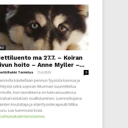
RO
ettiluento ma 27.7. – Koiran
ivun hoito – Anne Myller –...
orttiRakki Toimitus
-
15.6.2026
0
ennolla käsitellään pennun fyysistä kasvua ja
hitystä sekä sopivan liikunnan suunnittelua
nnulle, kun tavoitteena on tulevaisuudessa
iraharrastuksiin osallistuminen. Luennoitsijana
äinten kouluttaja ja eläinfysioterapeutti Milka
uru. Lue luennosta lisää
apahtumakalenteristamme
.