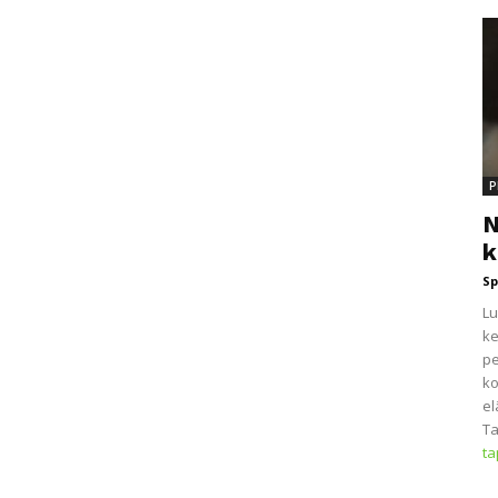
P
N
k
Sp
Lu
ke
pe
ko
el
Ta
t