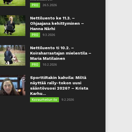
26.5.2026
PRO
Nettiluento ke 11.3. –
Ohjaajana kehittyminen –
Hanna Närhi
9.3.2026
PRO
Nettiluento ti 10.2. –
Koiraharrastajan mielentila –
Maria Matilainen
10.2.2026
PRO
SporttiRakin kahvila: Miltä
näyttää rally-tokon uusi
sääntövuosi 2026? – Krista
Karhu...
9.2.2026
Koiraurheilun ilo