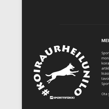
ME
Spor
moni
koir
artik
lisä
tavo
Spor
Ota 