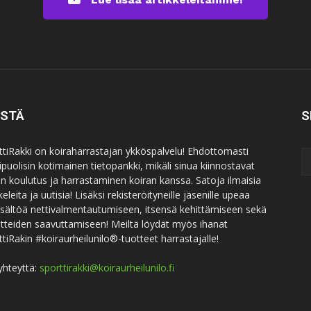
ISTÄ
S
ttiRakki on koiraharrastajan ykköspalvelu! Ehdottomasti
puolisin kotimainen tietopankki, mikäli sinua kiinnostavat
an koulutus ja harrastaminen koiran kanssa. Satoja ilmaisia
keleita ja uutisia! Lisäksi rekisteröityneille jäsenille upeaa
sisältöä nettivalmentautumiseen, itsensä kehittämiseen sekä
itteiden saavuttamiseen! Meiltä löydät myös ihanat
ttiRakin #koiraurheilunilo®-tuotteet harrastajalle!
yhteyttä:
sporttirakki@koiraurheilunilo.fi