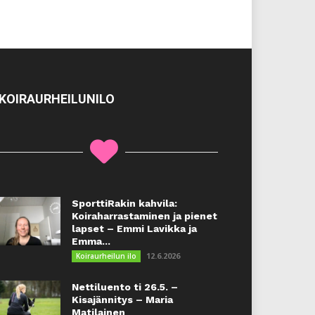
KOIRAURHEILUNILO
SporttiRakin kahvila:
Koiraharrastaminen ja pienet
lapset – Emmi Lavikka ja
Emma...
12.6.2026
Koiraurheilun ilo
Nettiluento ti 26.5. –
Kisajännitys – Maria
Matilainen