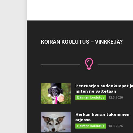
KOIRAN KOULUTUS – VINKKEJÄ?
Pentuarjen sudenkuopat j
miten ne vältetään
12.5.2026
Eläinten koulutus
Herkän koiran tukeminen
arjessa
18.3.2026
Eläinten koulutus