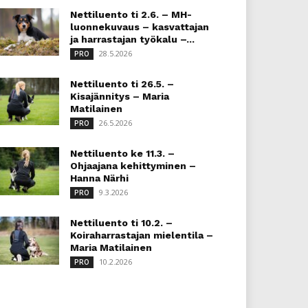
Nettiluento ti 2.6. – MH-
luonnekuvaus – kasvattajan
ja harrastajan työkalu –...
28.5.2026
PRO
Nettiluento ti 26.5. –
Kisajännitys – Maria
Matilainen
26.5.2026
PRO
Nettiluento ke 11.3. –
Ohjaajana kehittyminen –
Hanna Närhi
9.3.2026
PRO
Nettiluento ti 10.2. –
Koiraharrastajan mielentila –
Maria Matilainen
10.2.2026
PRO