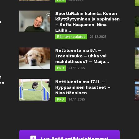
SporttiRakin kahvila: Koiran
käyttäytyminen ja oppiminen
a
– Sofia Haapanen, Nina
Laiho...
21.12.2025
Eläinten koulutus
Nettiluento ma 5.1. –
Treenitauko – uhka vai
mahdollisuus? – Maiju...
23.11.2025
PRO
n
Nettiluento ma 17.11. –
en
Hyppäämisen haasteet –
Nina Hänninen
14.11.2025
PRO
Lue lisää artikkeleitamme!