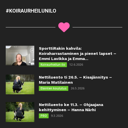
#KOIRAURHEILUNILO
SporttiRakin kahvila:
Koiraharrastaminen ja pienet lapset –
Emmi Lavikka ja Emma...
12.6.2026
Koiraurheilun ilo
Nettiluento ti 26.5. – Kisajännitys –
Maria Matilainen
26.5.2026
Eläinten koulutus
Nettiluento ke 11.3. – Ohjaajana
kehittyminen – Hanna Närhi
9.3.2026
PRO