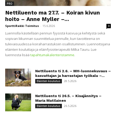
PRO
Nettiluento ma 27.7. – Koiran kivun
hoito – Anne Myller –...
SporttiRakki Toimitus
-
15.6.2026
0
Luennolla käsitellään pennun fyysistä kasvua ja kehitystä sekä
sopivan liikunnan suunnittelua pennulle, kun tavoitteena on
tulevaisuudessa koiraharrastuksiin osallistuminen. Luennoitsijana
eläinten kouluttaja ja eläinfysioterapeutti Milka Tauru. Lue
luennosta lisää
tapahtumakalenteristamme
.
Nettiluento ti 2.6. – MH-luonnekuvaus –
kasvattajan ja harrastajan työkalu –...
28.5.2026
Eläinten koulutus
Nettiluento ti 26.5. – Kisajännitys –
Maria Matilainen
26.5.2026
Eläinten koulutus