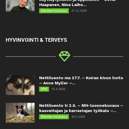
Haapanen, Nina Laiho...
21.12.2025
Eläinten koulutus
HYVINVOINTI & TERVEYS
Nettiluento ma 27.7. – Koiran kivun hoito
– Anne Myller –...
15.6.2026
PRO
Nettiluento ti 2.6. – MH-luonnekuvaus –
kasvattajan ja harrastajan työkalu –...
28.5.2026
Eläinten koulutus