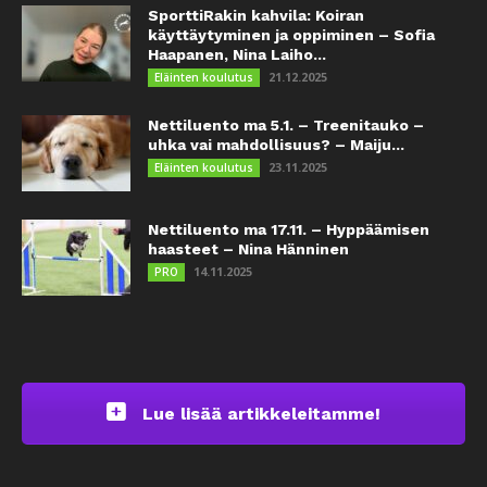
SporttiRakin kahvila: Koiran
käyttäytyminen ja oppiminen – Sofia
Haapanen, Nina Laiho...
21.12.2025
Eläinten koulutus
Nettiluento ma 5.1. – Treenitauko –
uhka vai mahdollisuus? – Maiju...
23.11.2025
Eläinten koulutus
Nettiluento ma 17.11. – Hyppäämisen
haasteet – Nina Hänninen
14.11.2025
PRO
Lue lisää artikkeleitamme!