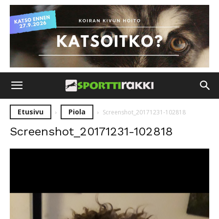
Etusivu
Piola
Screenshot_20171231-102818
Screenshot_20171231-102818