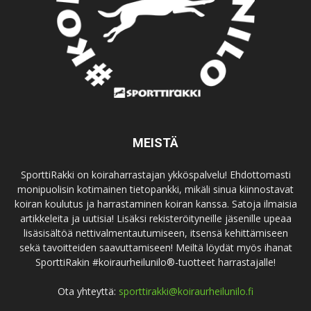
MEISTÄ
SporttiRakki on koiraharrastajan ykköspalvelu! Ehdottomasti
monipuolisin kotimainen tietopankki, mikäli sinua kiinnostavat
koiran koulutus ja harrastaminen koiran kanssa. Satoja ilmaisia
artikkeleita ja uutisia! Lisäksi rekisteröityneille jäsenille upeaa
lisäsisältöä nettivalmentautumiseen, itsensä kehittämiseen
sekä tavoitteiden saavuttamiseen! Meiltä löydät myös ihanat
SporttiRakin #koiraurheilunilo®-tuotteet harrastajalle!
Ota yhteyttä:
sporttirakki@koiraurheilunilo.fi