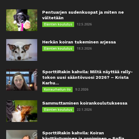
Pentuarjen sudenkuopat ja miten ne
vältetään
12.5.2026
Eläinten koulutus
Herkän koiran tukeminen arjessa
18.3.2026
Eläinten koulutus
SporttiRakin kahvila: Miltä näyttää rally-
tokon uusi sääntövuosi 2026? – Krista
Karhu...
9.2.2026
Koiraurheilun ilo
Sammuttaminen koirankoulutuksessa
22.1.2026
Eläinten koulutus
SporttiRakin kahvila: Koiran
käyttäytyminen ja oppiminen – Sofia