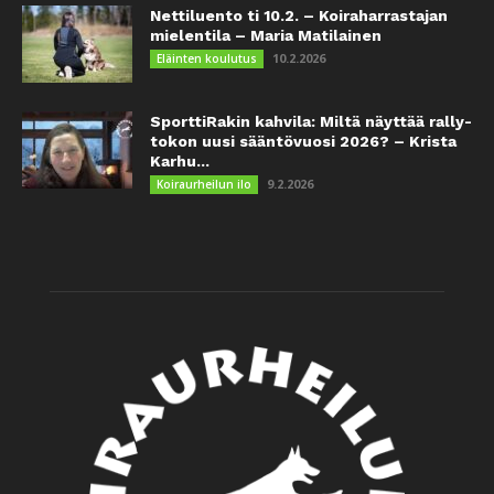
Nettiluento ti 10.2. – Koiraharrastajan
mielentila – Maria Matilainen
10.2.2026
Eläinten koulutus
SporttiRakin kahvila: Miltä näyttää rally-
tokon uusi sääntövuosi 2026? – Krista
Karhu...
9.2.2026
Koiraurheilun ilo