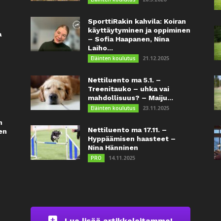
SporttiRakin kahvila: Koiran
käyttäytyminen ja oppiminen
a
– Sofia Haapanen, Nina
Laiho...
21.12.2025
Eläinten koulutus
Nettiluento ma 5.1. –
Treenitauko – uhka vai
mahdollisuus? – Maiju...
23.11.2025
Eläinten koulutus
n
Nettiluento ma 17.11. –
en
Hyppäämisen haasteet –
Nina Hänninen
14.11.2025
PRO
Lue lisää artikkeleitamme!