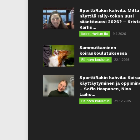
SporttiRakin kahvila: Miltä
näyttää rally-tokon uusi
sääntövuosi 2026? – Krist
Karhu...
9.2.2026
Koiraurheilun ilo
Sammuttaminen
koirankoulutuksessa
22.1.2026
Eläinten koulutus
SporttiRakin kahvila: Koira
käyttäytyminen ja oppimin
– Sofia Haapanen, Nina
Laiho...
21.12.2025
Eläinten koulutus