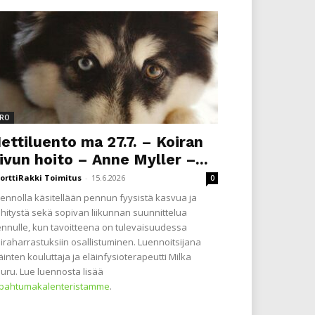
RO
ettiluento ma 27.7. – Koiran
ivun hoito – Anne Myller –...
orttiRakki Toimitus
-
15.6.2026
0
ennolla käsitellään pennun fyysistä kasvua ja
hitystä sekä sopivan liikunnan suunnittelua
nnulle, kun tavoitteena on tulevaisuudessa
iraharrastuksiin osallistuminen. Luennoitsijana
äinten kouluttaja ja eläinfysioterapeutti Milka
uru. Lue luennosta lisää
apahtumakalenteristamme
.