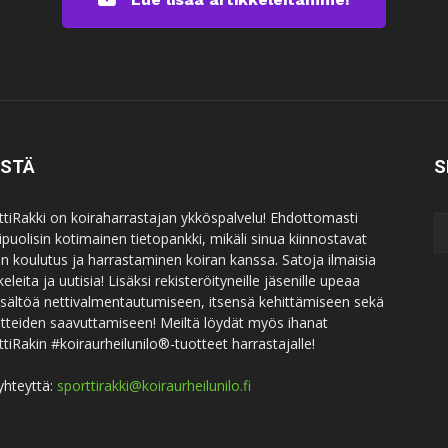
ISTÄ
S
ttiRakki on koiraharrastajan ykköspalvelu! Ehdottomasti
puolisin kotimainen tietopankki, mikäli sinua kiinnostavat
an koulutus ja harrastaminen koiran kanssa. Satoja ilmaisia
keleita ja uutisia! Lisäksi rekisteröityneille jäsenille upeaa
sisältöä nettivalmentautumiseen, itsensä kehittämiseen sekä
itteiden saavuttamiseen! Meiltä löydät myös ihanat
ttiRakin #koiraurheilunilo®-tuotteet harrastajalle!
yhteyttä:
sporttirakki@koiraurheilunilo.fi