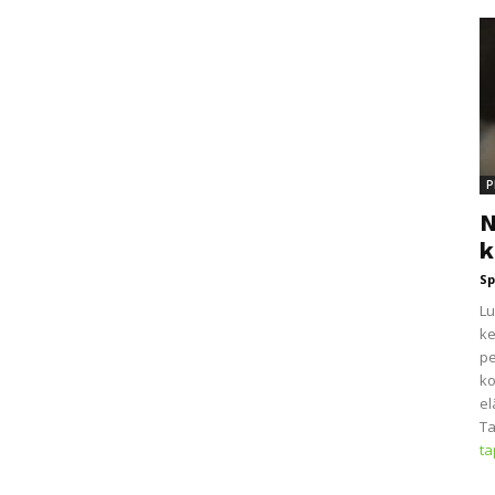
P
N
k
Sp
Lu
ke
pe
ko
el
Ta
t