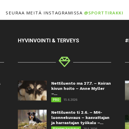
SEURAA MEITÄ INSTAGRAMISSA
@SPORTTIRAKKI
HYVINVOINTI & TERVEYS
#
a
Nettiluento ma 27.7. – Koiran
kivun hoito – Anne Myller
–...
15.6.2026
PRO
Nettiluento ti 2.6. – MH-
luonnekuvaus – kasvattajan
ja harrastajan työkalu –...
28.5.2026
Eläinten koulutus