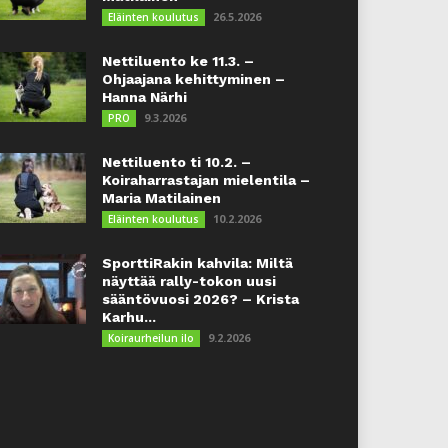
26.5.2026
Eläinten koulutus
Nettiluento ke 11.3. –
Ohjaajana kehittyminen –
Hanna Närhi
9.3.2026
PRO
Nettiluento ti 10.2. –
Koiraharrastajan mielentila –
Maria Matilainen
10.2.2026
Eläinten koulutus
SporttiRakin kahvila: Miltä
näyttää rally-tokon uusi
sääntövuosi 2026? – Krista
Karhu...
9.2.2026
Koiraurheilun ilo