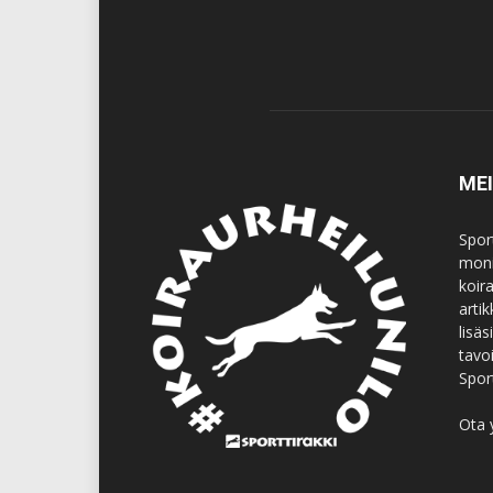
ME
Spor
moni
koir
artik
lisä
tavo
Spor
Ota 