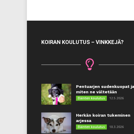
KOIRAN KOULUTUS – VINKKEJÄ?
Pentuarjen sudenkuopat j
miten ne vältetään
12.5.2026
Eläinten koulutus
Herkän koiran tukeminen
arjessa
18.3.2026
Eläinten koulutus