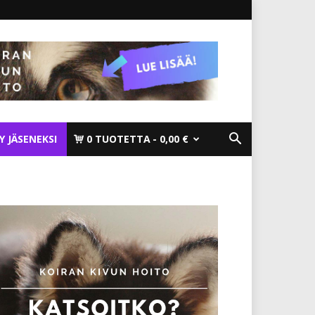
TY JÄSENEKSI
0 TUOTETTA
0,00 €