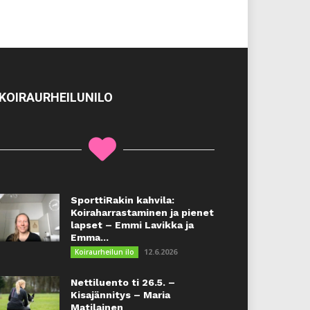
KOIRAURHEILUNILO
SporttiRakin kahvila:
Koiraharrastaminen ja pienet
lapset – Emmi Lavikka ja
Emma...
12.6.2026
Koiraurheilun ilo
Nettiluento ti 26.5. –
Kisajännitys – Maria
Matilainen