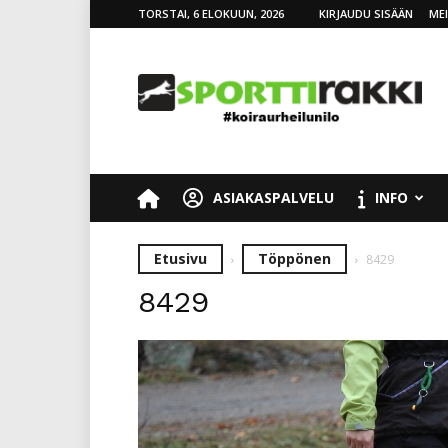
TORSTAI, 6 ELOKUUN, 2026
KIRJAUDU SISÄÄN
ME
SporttiRakki
ASIAKASPALVELU
INFO
Etusivu
Töppönen
8429
8429