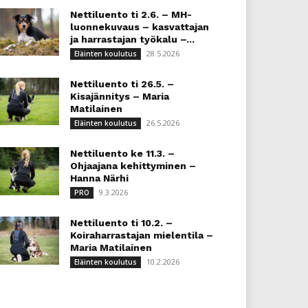
Nettiluento ti 2.6. – MH-
luonnekuvaus – kasvattajan
ja harrastajan työkalu –...
28.5.2026
Eläinten koulutus
Nettiluento ti 26.5. –
Kisajännitys – Maria
Matilainen
26.5.2026
Eläinten koulutus
Nettiluento ke 11.3. –
Ohjaajana kehittyminen –
Hanna Närhi
9.3.2026
PRO
Nettiluento ti 10.2. –
Koiraharrastajan mielentila –
Maria Matilainen
10.2.2026
Eläinten koulutus