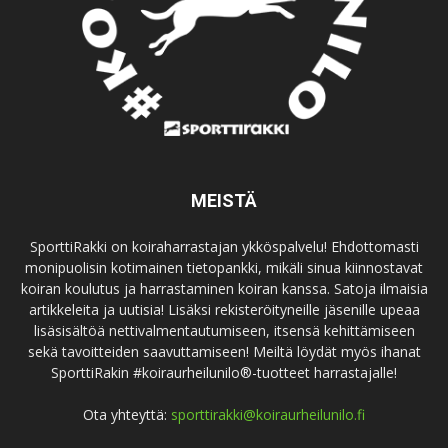
MEISTÄ
SporttiRakki on koiraharrastajan ykköspalvelu! Ehdottomasti
monipuolisin kotimainen tietopankki, mikäli sinua kiinnostavat
koiran koulutus ja harrastaminen koiran kanssa. Satoja ilmaisia
artikkeleita ja uutisia! Lisäksi rekisteröityneille jäsenille upeaa
lisäsisältöä nettivalmentautumiseen, itsensä kehittämiseen
sekä tavoitteiden saavuttamiseen! Meiltä löydät myös ihanat
SporttiRakin #koiraurheilunilo®-tuotteet harrastajalle!
Ota yhteyttä:
sporttirakki@koiraurheilunilo.fi