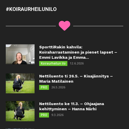
#KOIRAURHEILUNILO
SporttiRakin kahvila:
Koiraharrastaminen ja pienet lapset –
Emmi Lavikka ja Emma...
12.6.2026
Koiraurheilun ilo
Nettiluento ti 26.5. – Kisajännitys –
Maria Matilainen
26.5.2026
PRO
Nettiluento ke 11.3. – Ohjaajana
kehittyminen – Hanna Närhi
9.3.2026
PRO