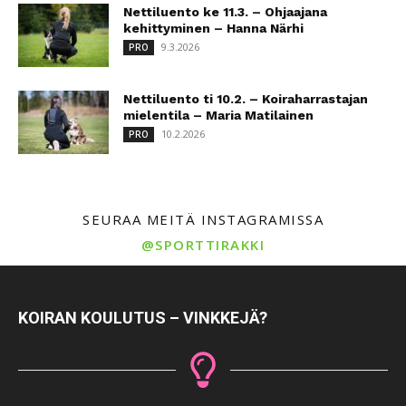
Nettiluento ke 11.3. – Ohjaajana
kehittyminen – Hanna Närhi
9.3.2026
PRO
Nettiluento ti 10.2. – Koiraharrastajan
mielentila – Maria Matilainen
10.2.2026
PRO
SEURAA MEITÄ INSTAGRAMISSA
@SPORTTIRAKKI
KOIRAN KOULUTUS – VINKKEJÄ?