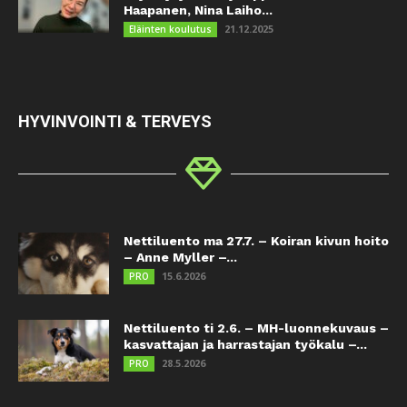
Haapanen, Nina Laiho...
21.12.2025
Eläinten koulutus
HYVINVOINTI & TERVEYS
Nettiluento ma 27.7. – Koiran kivun hoito
– Anne Myller –...
15.6.2026
PRO
Nettiluento ti 2.6. – MH-luonnekuvaus –
kasvattajan ja harrastajan työkalu –...
28.5.2026
PRO