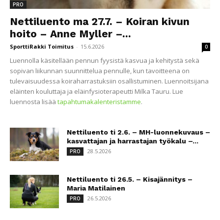
PRO
Nettiluento ma 27.7. – Koiran kivun
hoito – Anne Myller –...
SporttiRakki Toimitus
-
15.6.2026
0
Luennolla käsitellään pennun fyysistä kasvua ja kehitystä sekä
sopivan liikunnan suunnittelua pennulle, kun tavoitteena on
tulevaisuudessa koiraharrastuksiin osallistuminen. Luennoitsijana
eläinten kouluttaja ja eläinfysioterapeutti Milka Tauru. Lue
luennosta lisää
tapahtumakalenteristamme
.
Nettiluento ti 2.6. – MH-luonnekuvaus –
kasvattajan ja harrastajan työkalu –...
28.5.2026
PRO
Nettiluento ti 26.5. – Kisajännitys –
Maria Matilainen
26.5.2026
PRO