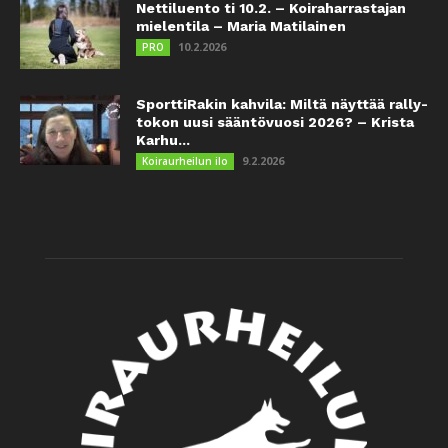
Nettiluento ti 10.2. – Koiraharrastajan
mielentila – Maria Matilainen
10.2.2026
PRO
SporttiRakin kahvila: Miltä näyttää rally-
tokon uusi sääntövuosi 2026? – Krista
Karhu...
9.2.2026
Koiraurheilun ilo