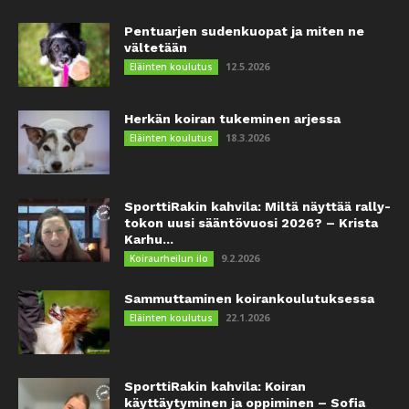
Pentuarjen sudenkuopat ja miten ne
vältetään
12.5.2026
Eläinten koulutus
Herkän koiran tukeminen arjessa
18.3.2026
Eläinten koulutus
SporttiRakin kahvila: Miltä näyttää rally-
tokon uusi sääntövuosi 2026? – Krista
Karhu...
9.2.2026
Koiraurheilun ilo
Sammuttaminen koirankoulutuksessa
22.1.2026
Eläinten koulutus
SporttiRakin kahvila: Koiran
käyttäytyminen ja oppiminen – Sofia