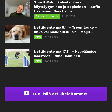
SporttiRakin kahvila: Koiran
käyttäytyminen ja oppiminen – Sofia
Haapanen, Nina Laiho...
21.12.2025
Eläinten koulutus
Nettiluento ma 5.1. – Treenitauko –
uhka vai mahdollisuus? – Maiju...
23.11.2025
PRO
Nettiluento ma 17.11. – Hyppäämisen
haasteet – Nina Hänninen
14.11.2025
PRO
Lue lisää artikkeleitamme!