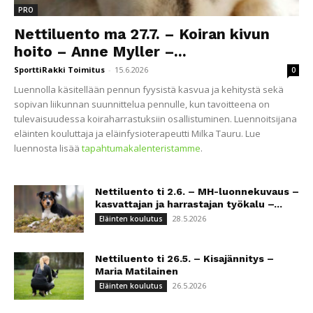
PRO
Nettiluento ma 27.7. – Koiran kivun
hoito – Anne Myller –...
SporttiRakki Toimitus
-
15.6.2026
0
Luennolla käsitellään pennun fyysistä kasvua ja kehitystä sekä
sopivan liikunnan suunnittelua pennulle, kun tavoitteena on
tulevaisuudessa koiraharrastuksiin osallistuminen. Luennoitsijana
eläinten kouluttaja ja eläinfysioterapeutti Milka Tauru. Lue
luennosta lisää
tapahtumakalenteristamme
.
Nettiluento ti 2.6. – MH-luonnekuvaus –
kasvattajan ja harrastajan työkalu –...
28.5.2026
Eläinten koulutus
Nettiluento ti 26.5. – Kisajännitys –
Maria Matilainen
26.5.2026
Eläinten koulutus