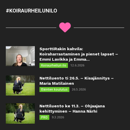
#KOIRAURHEILUNILO
SporttiRakin kahvila:
Koiraharrastaminen ja pienet lapset –
Emmi Lavikka ja Emma...
12.6.2026
Koiraurheilun ilo
Nettiluento ti 26.5. – Kisajännitys –
Maria Matilainen
26.5.2026
Eläinten koulutus
Nettiluento ke 11.3. – Ohjaajana
kehittyminen – Hanna Närhi
9.3.2026
PRO