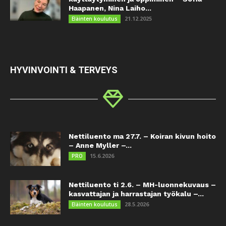
Haapanen, Nina Laiho...
21.12.2025
Eläinten koulutus
HYVINVOINTI & TERVEYS
Nettiluento ma 27.7. – Koiran kivun hoito
– Anne Myller –...
15.6.2026
PRO
Nettiluento ti 2.6. – MH-luonnekuvaus –
kasvattajan ja harrastajan työkalu –...
28.5.2026
Eläinten koulutus