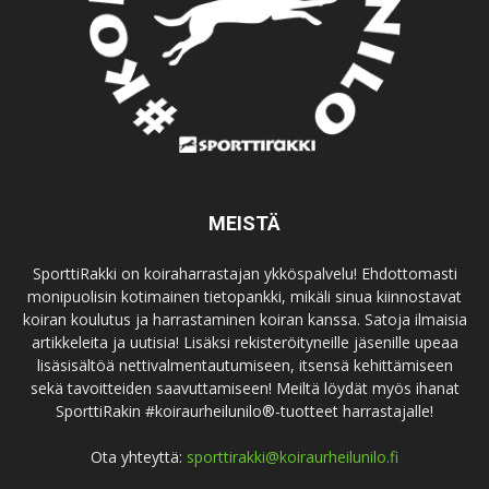
MEISTÄ
SporttiRakki on koiraharrastajan ykköspalvelu! Ehdottomasti
monipuolisin kotimainen tietopankki, mikäli sinua kiinnostavat
koiran koulutus ja harrastaminen koiran kanssa. Satoja ilmaisia
artikkeleita ja uutisia! Lisäksi rekisteröityneille jäsenille upeaa
lisäsisältöä nettivalmentautumiseen, itsensä kehittämiseen
sekä tavoitteiden saavuttamiseen! Meiltä löydät myös ihanat
SporttiRakin #koiraurheilunilo®-tuotteet harrastajalle!
Ota yhteyttä:
sporttirakki@koiraurheilunilo.fi