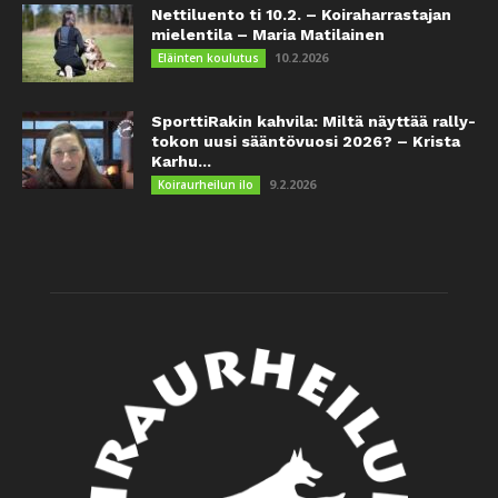
Nettiluento ti 10.2. – Koiraharrastajan
mielentila – Maria Matilainen
10.2.2026
Eläinten koulutus
SporttiRakin kahvila: Miltä näyttää rally-
tokon uusi sääntövuosi 2026? – Krista
Karhu...
9.2.2026
Koiraurheilun ilo