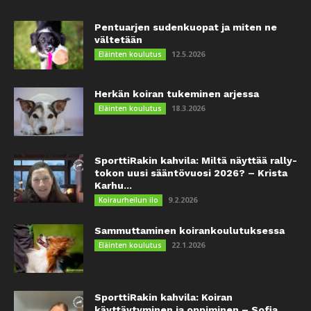
Pentuarjen sudenkuopat ja miten ne
vältetään
12.5.2026
Eläinten koulutus
Herkän koiran tukeminen arjessa
18.3.2026
Eläinten koulutus
SporttiRakin kahvila: Miltä näyttää rally-
tokon uusi sääntövuosi 2026? – Krista
Karhu...
9.2.2026
Koiraurheilun ilo
Sammuttaminen koirankoulutuksessa
22.1.2026
Eläinten koulutus
SporttiRakin kahvila: Koiran
käyttäytyminen ja oppiminen – Sofia