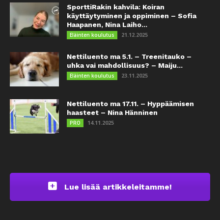
SporttiRakin kahvila: Koiran
käyttäytyminen ja oppiminen – Sofia
Haapanen, Nina Laiho...
21.12.2025
Eläinten koulutus
Nettiluento ma 5.1. – Treenitauko –
uhka vai mahdollisuus? – Maiju...
23.11.2025
Eläinten koulutus
Nettiluento ma 17.11. – Hyppäämisen
haasteet – Nina Hänninen
14.11.2025
PRO
Lue lisää artikkeleitamme!