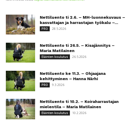
Nettiluento ti 2.6. – MH-luonnekuvaus –
kasvattajan ja harrastajan työkalu –...
28.5.2026
PRO
Nettiluento ti 26.5. – Kisajännitys –
Maria Matilainen
26.5.2026
Eläinten koulutus
Nettiluento ke 11.3. – Ohjaajana
kehittyminen – Hanna Närhi
9.3.2026
PRO
Nettiluento ti 10.2. – Koiraharrastajan
mielentila – Maria Matilainen
10.2.2026
Eläinten koulutus