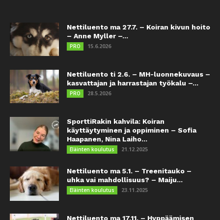
Nettiluento ma 27.7. – Koiran kivun hoito
– Anne Myller –...
15.6.2026
PRO
Nettiluento ti 2.6. – MH-luonnekuvaus –
kasvattajan ja harrastajan työkalu –...
28.5.2026
PRO
SporttiRakin kahvila: Koiran
käyttäytyminen ja oppiminen – Sofia
Haapanen, Nina Laiho...
21.12.2025
Eläinten koulutus
Nettiluento ma 5.1. – Treenitauko –
uhka vai mahdollisuus? – Maiju...
23.11.2025
Eläinten koulutus
Nettiluento ma 17.11. – Hyppäämisen