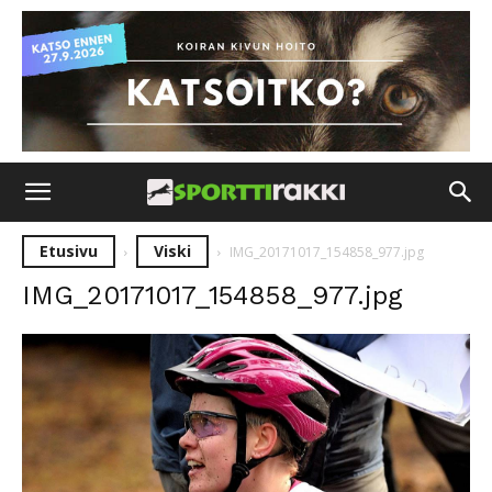
Etusivu
Viski
IMG_20171017_154858_977.jpg
IMG_20171017_154858_977.jpg