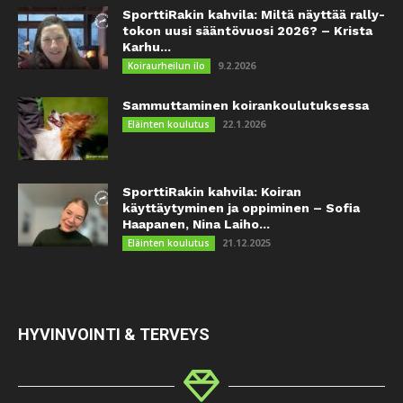
SporttiRakin kahvila: Miltä näyttää rally-
tokon uusi sääntövuosi 2026? – Krista
Karhu...
9.2.2026
Koiraurheilun ilo
Sammuttaminen koirankoulutuksessa
22.1.2026
Eläinten koulutus
SporttiRakin kahvila: Koiran
käyttäytyminen ja oppiminen – Sofia
Haapanen, Nina Laiho...
21.12.2025
Eläinten koulutus
HYVINVOINTI & TERVEYS