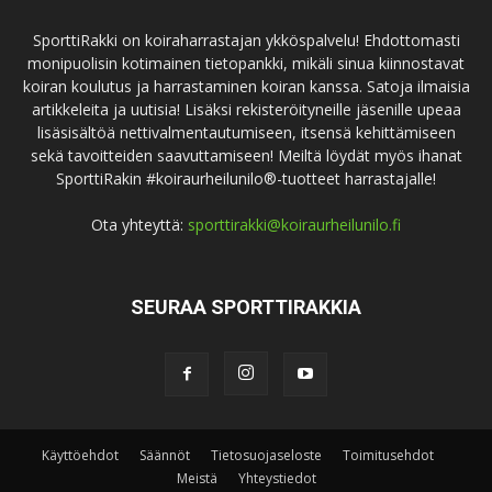
SporttiRakki on koiraharrastajan ykköspalvelu! Ehdottomasti
monipuolisin kotimainen tietopankki, mikäli sinua kiinnostavat
koiran koulutus ja harrastaminen koiran kanssa. Satoja ilmaisia
artikkeleita ja uutisia! Lisäksi rekisteröityneille jäsenille upeaa
lisäsisältöä nettivalmentautumiseen, itsensä kehittämiseen
sekä tavoitteiden saavuttamiseen! Meiltä löydät myös ihanat
SporttiRakin #koiraurheilunilo®-tuotteet harrastajalle!
Ota yhteyttä:
sporttirakki@koiraurheilunilo.fi
SEURAA SPORTTIRAKKIA
Käyttöehdot
Säännöt
Tietosuojaseloste
Toimitusehdot
Meistä
Yhteystiedot