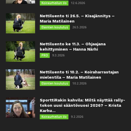
12.6.2026
Koiraurheilun ilo
Nettiluento ti 26.5. – Kisajännitys –
Maria Matilainen
26.5.2026
Eläinten koulutus
Nettiluento ke 11.3. – Ohjaajana
kehittyminen – Hanna Närhi
9.3.2026
PRO
Nettiluento ti 10.2. – Koiraharrastajan
mielentila – Maria Matilainen
10.2.2026
Eläinten koulutus
SporttiRakin kahvila: Miltä näyttää rally-
tokon uusi sääntövuosi 2026? – Krista
Karhu...
9.2.2026
Koiraurheilun ilo