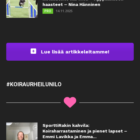
haasteet – Nina Hänninen
14.11.2025
PRO
Lue lisää artikkeleitamme!
#KOIRAURHEILUNILO
SporttiRakin kahvila:
Koiraharrastaminen ja pienet lapset –
Emmi Lavikka ja Emma...