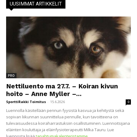
UUSIMMAT ARTIKKELIT
PRO
Nettiluento ma 27.7. – Koiran kivun
hoito – Anne Myller –...
SporttiRakki Toimitus
-
15.6.2026
0
Luennolla käsitellään pennun fyysistä kasvua ja kehitystä sekä
sopivan liikunnan suunnittelua pennulle, kun tavoitteena on
tulevaisuudessa koiraharrastuksiin osallistuminen. Luennoitsijana
eläinten kouluttaja ja eläinfysioterapeutti Milka Tauru. Lue
luennosta lisää
tapahtumakalenteristamme
.