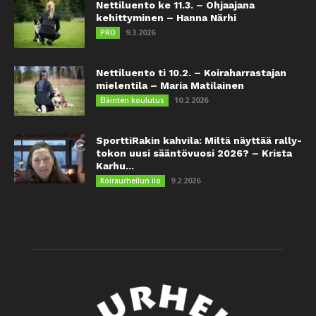
Nettiluento ke 11.3. – Ohjaajana
kehittyminen – Hanna Närhi
9.3.2026
PRO
Nettiluento ti 10.2. – Koiraharrastajan
mielentila – Maria Matilainen
10.2.2026
Eläinten koulutus
SporttiRakin kahvila: Miltä näyttää rally-
tokon uusi sääntövuosi 2026? – Krista
Karhu...
9.2.2026
Koiraurheilun ilo