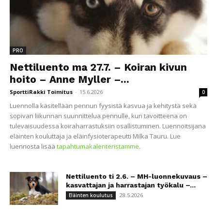
PRO
Nettiluento ma 27.7. – Koiran kivun
hoito – Anne Myller –...
SporttiRakki Toimitus
-
15.6.2026
0
Luennolla käsitellään pennun fyysistä kasvua ja kehitystä sekä
sopivan liikunnan suunnittelua pennulle, kun tavoitteena on
tulevaisuudessa koiraharrastuksiin osallistuminen. Luennoitsijana
eläinten kouluttaja ja eläinfysioterapeutti Milka Tauru. Lue
luennosta lisää
tapahtumakalenteristamme
.
Nettiluento ti 2.6. – MH-luonnekuvaus –
kasvattajan ja harrastajan työkalu –...
28.5.2026
Eläinten koulutus