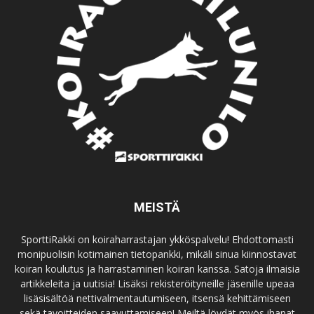
MEISTÄ
SporttiRakki on koiraharrastajan ykköspalvelu! Ehdottomasti
monipuolisin kotimainen tietopankki, mikäli sinua kiinnostavat
koiran koulutus ja harrastaminen koiran kanssa. Satoja ilmaisia
artikkeleita ja uutisia! Lisäksi rekisteröityneille jäsenille upeaa
lisäsisältöä nettivalmentautumiseen, itsensä kehittämiseen
sekä tavoitteiden saavuttamiseen! Meiltä löydät myös ihanat