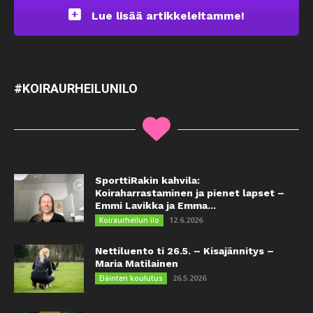
Lue lisää artikkeleitamme!
#KOIRAURHEILUNILO
SporttiRakin kahvila:
Koiraharrastaminen ja pienet lapset –
Emmi Lavikka ja Emma...
12.6.2026
Koiraurheilun ilo
Nettiluento ti 26.5. – Kisajännitys –
Maria Matilainen
26.5.2026
Eläinten koulutus