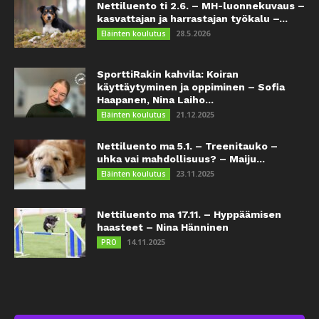
Nettiluento ti 2.6. – MH-luonnekuvaus –
kasvattajan ja harrastajan työkalu –...
28.5.2026
Eläinten koulutus
SporttiRakin kahvila: Koiran
käyttäytyminen ja oppiminen – Sofia
Haapanen, Nina Laiho...
21.12.2025
Eläinten koulutus
Nettiluento ma 5.1. – Treenitauko –
uhka vai mahdollisuus? – Maiju...
23.11.2025
Eläinten koulutus
Nettiluento ma 17.11. – Hyppäämisen
haasteet – Nina Hänninen
14.11.2025
PRO