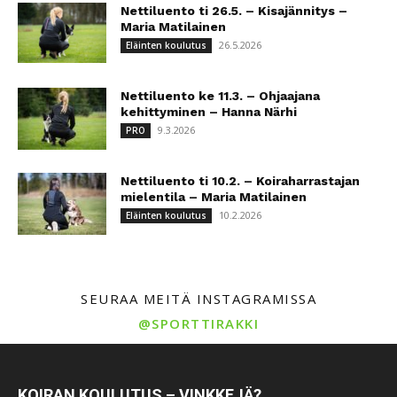
Nettiluento ti 26.5. – Kisajännitys –
Maria Matilainen
26.5.2026
Eläinten koulutus
Nettiluento ke 11.3. – Ohjaajana
kehittyminen – Hanna Närhi
9.3.2026
PRO
Nettiluento ti 10.2. – Koiraharrastajan
mielentila – Maria Matilainen
10.2.2026
Eläinten koulutus
SEURAA MEITÄ INSTAGRAMISSA
@SPORTTIRAKKI
KOIRAN KOULUTUS – VINKKEJÄ?