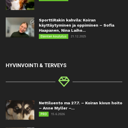
SporttiRakin kahvila: Koiran
käyttäytyminen ja oppiminen – Sofia
Haapanen, Nina Laiho...
21.12.2025
Eläinten koulutus
HYVINVOINTI & TERVEYS
Nettiluento ma 27.7. – Koiran kivun hoito
– Anne Myller –...
15.6.2026
PRO