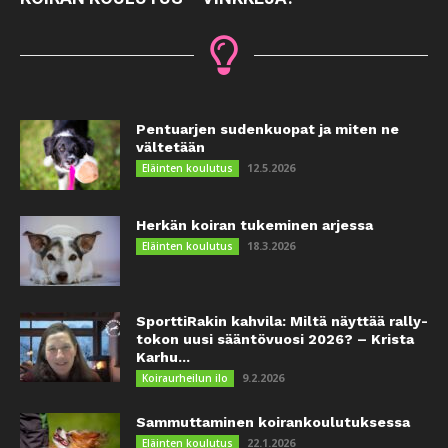
Pentuarjen sudenkuopat ja miten ne
vältetään
12.5.2026
Eläinten koulutus
Herkän koiran tukeminen arjessa
18.3.2026
Eläinten koulutus
SporttiRakin kahvila: Miltä näyttää rally-
tokon uusi sääntövuosi 2026? – Krista
Karhu...
9.2.2026
Koiraurheilun ilo
Sammuttaminen koirankoulutuksessa
22.1.2026
Eläinten koulutus