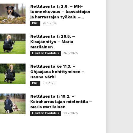
Nettiluento ti 2.6. – MH-
luonnekuvaus – kasvattajan
ja harrastajan työkalu –...
28.5.2026
PRO
Nettiluento ti 26.5. –
Kisajännitys – Maria
Matilainen
26.5.2026
Eläinten koulutus
Nettiluento ke 11.3. –
Ohjaajana kehittyminen –
Hanna Närhi
9.3.2026
PRO
Nettiluento ti 10.2. –
Koiraharrastajan mielentila –
Maria Matilainen
10.2.2026
Eläinten koulutus