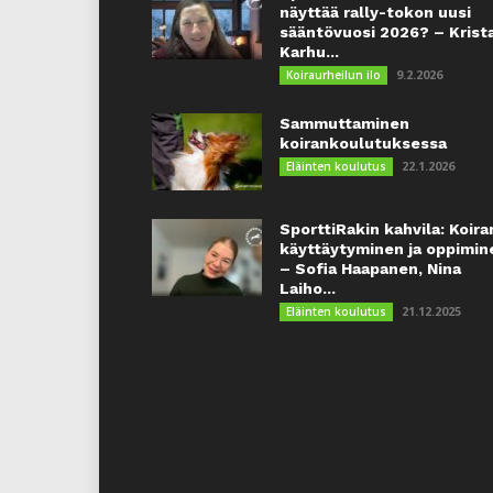
näyttää rally-tokon uusi
sääntövuosi 2026? – Krist
Karhu...
9.2.2026
Koiraurheilun ilo
Sammuttaminen
koirankoulutuksessa
22.1.2026
Eläinten koulutus
SporttiRakin kahvila: Koira
käyttäytyminen ja oppimin
– Sofia Haapanen, Nina
Laiho...
21.12.2025
Eläinten koulutus