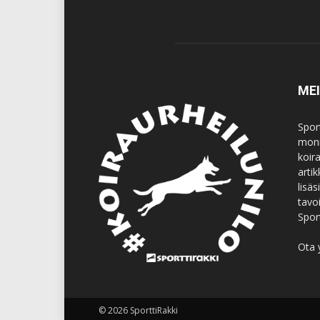
ME
Spor
moni
koir
artik
lisä
tavo
Spor
Ota 
© 2026 SporttiRakki