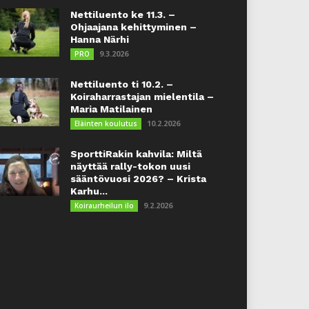
Nettiluento ke 11.3. –
Ohjaajana kehittyminen –
Hanna Närhi
9.3.2026
PRO
Nettiluento ti 10.2. –
Koiraharrastajan mielentila –
Maria Matilainen
10.2.2026
Eläinten koulutus
SporttiRakin kahvila: Miltä
näyttää rally-tokon uusi
sääntövuosi 2026? – Krista
Karhu...
9.2.2026
Koiraurheilun ilo