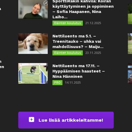
SporttiRakin kahvila: Koiran
käyttäytyminen ja oppiminen
a
– Sofia Haapanen, Nina
Laiho...
21.12.2025
Eläinten koulutus
Nettiluento ma 5.1. –
Treenitauko – uhka vai
mahdollisuus? – Maiju...
23.11.2025
Eläinten koulutus
n
Nettiluento ma 17.11. –
en
Hyppäämisen haasteet –
Nina Hänninen
14.11.2025
PRO
Lue lisää artikkeleitamme!