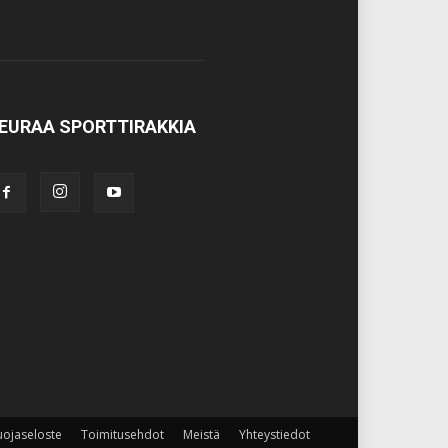
EURAA SPORTTIRAKKIA
uojaseloste
Toimitusehdot
Meistä
Yhteystiedot