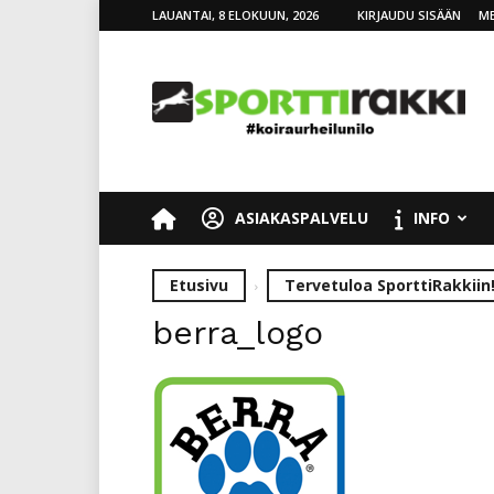
LAUANTAI, 8 ELOKUUN, 2026
KIRJAUDU SISÄÄN
ME
SporttiRakki
ASIAKASPALVELU
INFO
Etusivu
Tervetuloa SporttiRakkiin
berra_logo