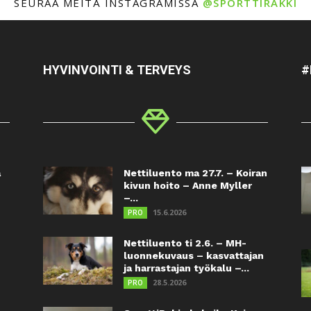
SEURAA MEITÄ INSTAGRAMISSA
@SPORTTIRAKKI
HYVINVOINTI & TERVEYS
#
a
Nettiluento ma 27.7. – Koiran
kivun hoito – Anne Myller
–...
15.6.2026
PRO
Nettiluento ti 2.6. – MH-
luonnekuvaus – kasvattajan
ja harrastajan työkalu –...
28.5.2026
PRO