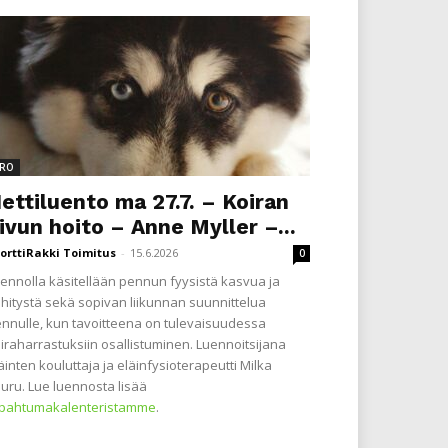
RO
ettiluento ma 27.7. – Koiran
ivun hoito – Anne Myller –...
orttiRakki Toimitus
-
15.6.2026
0
ennolla käsitellään pennun fyysistä kasvua ja
hitystä sekä sopivan liikunnan suunnittelua
nnulle, kun tavoitteena on tulevaisuudessa
iraharrastuksiin osallistuminen. Luennoitsijana
äinten kouluttaja ja eläinfysioterapeutti Milka
uru. Lue luennosta lisää
apahtumakalenteristamme
.