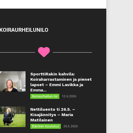
KOIRAURHEILUNILO
SporttiRakin kahvila:
Koiraharrastaminen ja pienet
lapset – Emmi Lavikka ja
Emma...
12.6.2026
Koiraurheilun ilo
Nettiluento ti 26.5. –
Kisajännitys – Maria
Matilainen
26.5.2026
Eläinten koulutus