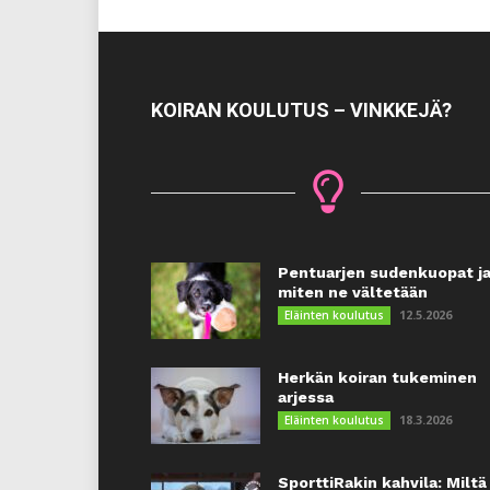
KOIRAN KOULUTUS – VINKKEJÄ?
Pentuarjen sudenkuopat j
miten ne vältetään
12.5.2026
Eläinten koulutus
Herkän koiran tukeminen
arjessa
18.3.2026
Eläinten koulutus
SporttiRakin kahvila: Miltä