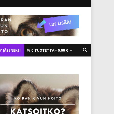
TY JÄSENEKSI
0 TUOTETTA
0,00 €