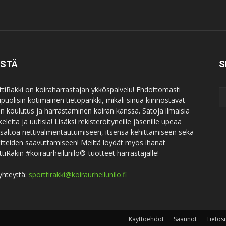
ISTÄ
S
ttiRakki on koiraharrastajan ykköspalvelu! Ehdottomasti
puolisin kotimainen tietopankki, mikäli sinua kiinnostavat
an koulutus ja harrastaminen koiran kanssa. Satoja ilmaisia
keleita ja uutisia! Lisäksi rekisteröityneille jäsenille upeaa
sisältöä nettivalmentautumiseen, itsensä kehittämiseen sekä
itteiden saavuttamiseen! Meiltä löydät myös ihanat
ttiRakin #koiraurheilunilo®-tuotteet harrastajalle!
yhteyttä:
sporttirakki@koiraurheilunilo.fi
Käyttöehdot
Säännöt
Tietos