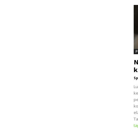
P
N
k
Sp
Lu
ke
pe
ko
el
Ta
t