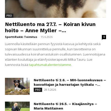
PRO
Nettiluento ma 27.7. – Koiran kivun
hoito – Anne Myller –...
SporttiRakki Toimitus
-
15.6.2026
0
Luennolla käsitellään pennun fyysistä kasvua ja kehitystä sekä
sopivan liikunnan suunnittelua pennulle, kun tavoitteena on
tulevaisuudessa koiraharrastuksiin osallistuminen. Luennoitsijana
eläinten kouluttaja ja eläinfysioterapeutti Milka Tauru. Lue
luennosta lisää
tapahtumakalenteristamme
.
Nettiluento ti 2.6. – MH-luonnekuvaus –
kasvattajan ja harrastajan työkalu –...
28.5.2026
PRO
Nettiluento ti 26.5. – Kisajännitys –
Maria Matilainen