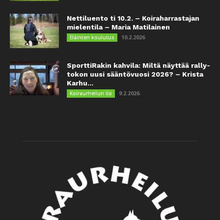
Nettiluento ti 10.2. – Koiraharrastajan
mielentila – Maria Matilainen
10.2.2026
Eläinten koulutus
SporttiRakin kahvila: Miltä näyttää rally-
tokon uusi sääntövuosi 2026? – Krista
Karhu...
9.2.2026
Koiraurheilun ilo