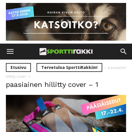
Etusivu
Tervetuloa SporttiRakkiin!
paasiainen
hillitty cover - 1
paasiainen hillitty cover – 1