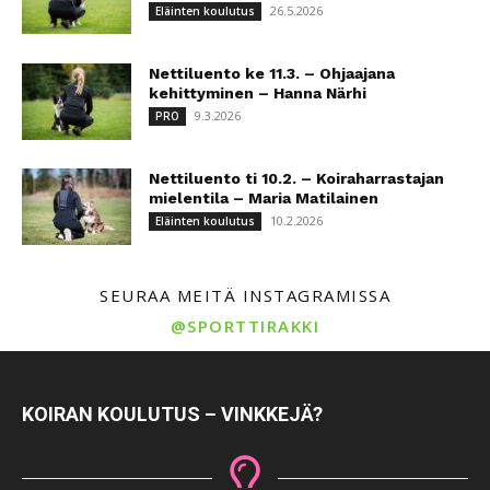
26.5.2026
Eläinten koulutus
Nettiluento ke 11.3. – Ohjaajana
kehittyminen – Hanna Närhi
9.3.2026
PRO
Nettiluento ti 10.2. – Koiraharrastajan
mielentila – Maria Matilainen
10.2.2026
Eläinten koulutus
SEURAA MEITÄ INSTAGRAMISSA
@SPORTTIRAKKI
KOIRAN KOULUTUS – VINKKEJÄ?