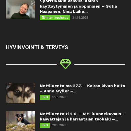
SporttiRakin kahvila: Koiran
käyttäytyminen ja oppiminen – Sofia
Haapanen, Nina Laiho...
21.12.2025
Eläinten koulutus
HYVINVOINTI & TERVEYS
Nettiluento ma 27.7. – Koiran kivun hoito
– Anne Myller –...
15.6.2026
PRO
Nettiluento ti 2.6. – MH-luonnekuvaus –
kasvattajan ja harrastajan työkalu –...
28.5.2026
PRO