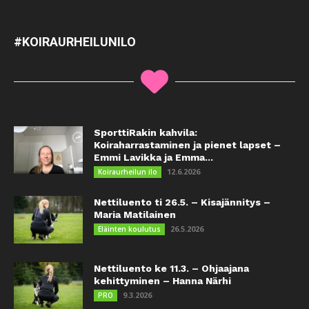
#KOIRAURHEILUNILO
SporttiRakin kahvila:
Koiraharrastaminen ja pienet lapset –
Emmi Lavikka ja Emma...
12.6.2026
Koiraurheilun ilo
Nettiluento ti 26.5. – Kisajännitys –
Maria Matilainen
26.5.2026
Eläinten koulutus
Nettiluento ke 11.3. – Ohjaajana
kehittyminen – Hanna Närhi
9.3.2026
PRO