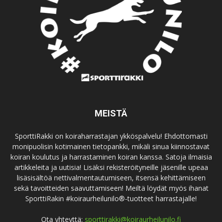
MEISTÄ
SporttiRakki on koiraharrastajan ykköspalvelu! Ehdottomasti
monipuolisin kotimainen tietopankki, mikäli sinua kiinnostavat
koiran koulutus ja harrastaminen koiran kanssa. Satoja ilmaisia
artikkeleita ja uutisia! Lisäksi rekisteröityneille jäsenille upeaa
lisäsisältöä nettivalmentautumiseen, itsensä kehittämiseen
sekä tavoitteiden saavuttamiseen! Meiltä löydät myös ihanat
SporttiRakin #koiraurheilunilo®-tuotteet harrastajalle!
Ota yhteyttä:
sporttirakki@koiraurheilunilo.fi