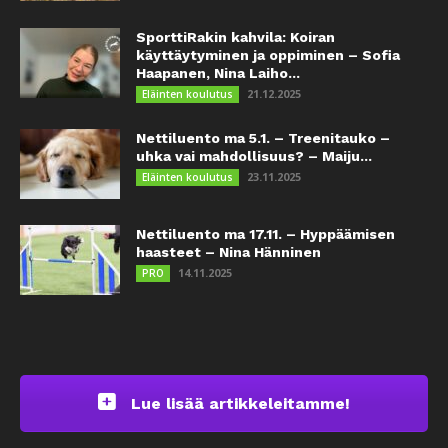
SporttiRakin kahvila: Koiran
käyttäytyminen ja oppiminen – Sofia
Haapanen, Nina Laiho...
21.12.2025
Eläinten koulutus
Nettiluento ma 5.1. – Treenitauko –
uhka vai mahdollisuus? – Maiju...
23.11.2025
Eläinten koulutus
Nettiluento ma 17.11. – Hyppäämisen
haasteet – Nina Hänninen
14.11.2025
PRO
Lue lisää artikkeleitamme!