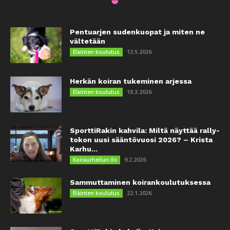
Pentuarjen sudenkuopat ja miten ne
vältetään
12.5.2026
Eläinten koulutus
Herkän koiran tukeminen arjessa
18.3.2026
Eläinten koulutus
SporttiRakin kahvila: Miltä näyttää rally-
tokon uusi sääntövuosi 2026? – Krista
Karhu...
9.2.2026
Koiraurheilun ilo
Sammuttaminen koirankoulutuksessa
22.1.2026
Eläinten koulutus