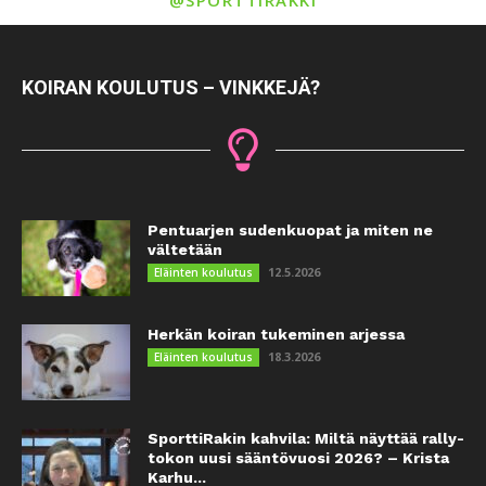
KOIRAN KOULUTUS – VINKKEJÄ?
Pentuarjen sudenkuopat ja miten ne
vältetään
12.5.2026
Eläinten koulutus
Herkän koiran tukeminen arjessa
18.3.2026
Eläinten koulutus
SporttiRakin kahvila: Miltä näyttää rally-
tokon uusi sääntövuosi 2026? – Krista
Karhu...