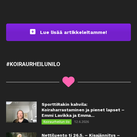
Lue lisää artikkeleitamme!
#KOIRAURHEILUNILO
SporttiRakin kahvila:
Koiraharrastaminen ja pienet lapset –
Emmi Lavikka ja Emma...
12.6.2026
Koiraurheilun ilo
Nettiluento ti 26.5. – Kisajännitys –