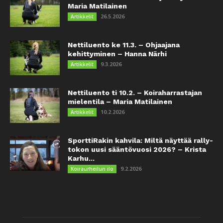
Maria Matilainen
26.5.2026
Artikkelit
Nettiluento ke 11.3. – Ohjaajana
kehittyminen – Hanna Närhi
9.3.2026
Artikkelit
Nettiluento ti 10.2. – Koiraharrastajan
mielentila – Maria Matilainen
10.2.2026
Artikkelit
SporttiRakin kahvila: Miltä näyttää rally-
tokon uusi sääntövuosi 2026? – Krista
Karhu...
9.2.2026
Koiraurheilun ilo