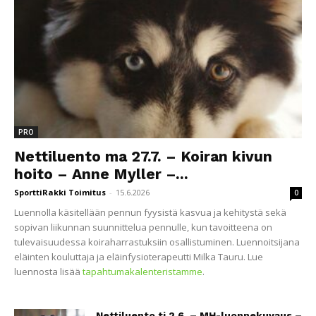
PRO
Nettiluento ma 27.7. – Koiran kivun
hoito – Anne Myller –...
SporttiRakki Toimitus
-
15.6.2026
0
Luennolla käsitellään pennun fyysistä kasvua ja kehitystä sekä
sopivan liikunnan suunnittelua pennulle, kun tavoitteena on
tulevaisuudessa koiraharrastuksiin osallistuminen. Luennoitsijana
eläinten kouluttaja ja eläinfysioterapeutti Milka Tauru. Lue
luennosta lisää
tapahtumakalenteristamme
.
Nettiluento ti 2.6. – MH-luonnekuvaus –