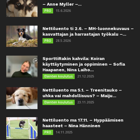
– Anne Myller –...
15.6.2026
PRO
Nettiluento ti 2.6. – MH-luonnekuvaus –
kasvattajan ja harrastajan työkalu –...
28.5.2026
PRO
SporttiRakin kahvila: Koiran
käyttäytyminen ja oppiminen – Sofia
Haapanen, Nina Laiho...
21.12.2025
Eläinten koulutus
Nettiluento ma 5.1. – Treenitauko –
uhka vai mahdollisuus? – Maiju...
23.11.2025
Eläinten koulutus
Nettiluento ma 17.11. – Hyppäämisen
haasteet – Nina Hänninen
14.11.2025
PRO