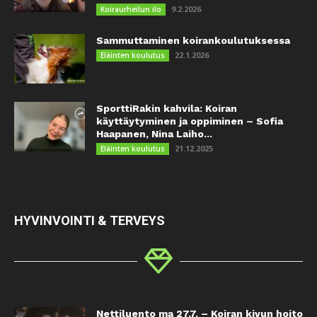
9.2.2026
Koiraurheilun ilo
Sammuttaminen koirankoulutuksessa
22.1.2026
Eläinten koulutus
SporttiRakin kahvila: Koiran
käyttäytyminen ja oppiminen – Sofia
Haapanen, Nina Laiho...
21.12.2025
Eläinten koulutus
HYVINVOINTI & TERVEYS
Nettiluento ma 27.7. – Koiran kivun hoito