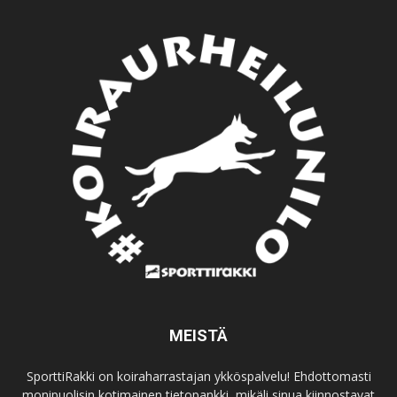
MEISTÄ
SporttiRakki on koiraharrastajan ykköspalvelu! Ehdottomasti
monipuolisin kotimainen tietopankki, mikäli sinua kiinnostavat