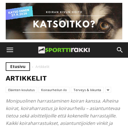
Etusivu
Artikkelit
ARTIKKELIT
Eläinten koulutus
Koiraurheilun ilo
Terveys & liikunta
Monipuolinen harrastaminen koiran kanssa. Aiheina
koirat, koiraharrastus ja koiraurheilu – asiantuntevaa
tietoa sekä aloittelijoille että kokeneille harrastajille.
Kaikki koiraharrastukset, asiantuntijoiden vinkit ja