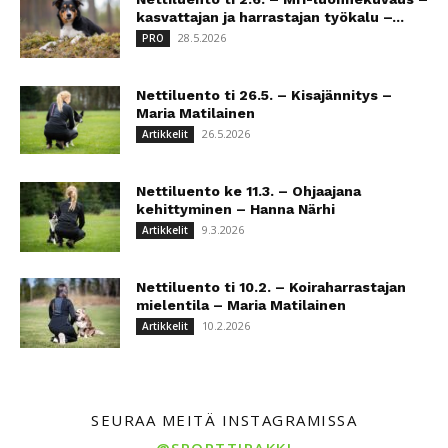
kasvattajan ja harrastajan työkalu –...
28.5.2026
PRO
Nettiluento ti 26.5. – Kisajännitys –
Maria Matilainen
26.5.2026
Artikkelit
Nettiluento ke 11.3. – Ohjaajana
kehittyminen – Hanna Närhi
9.3.2026
Artikkelit
Nettiluento ti 10.2. – Koiraharrastajan
mielentila – Maria Matilainen
10.2.2026
Artikkelit
SEURAA MEITÄ INSTAGRAMISSA
@SPORTTIRAKKI