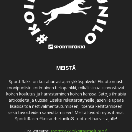
MEISTÄ
SporttiRakki on koiraharrastajan ykköspalvelu! Ehdottomasti
monipuolisin kotimainen tietopankki, mikäli sinua kiinnostavat
koiran koulutus ja harrastaminen koiran kanssa. Satoja ilmaisia
artikkeleita ja uutisia! Lisäksi rekisteröityneille jäsenille upeaa
lisäsisältöä nettivalmentautumiseen, itsensä kehittämiseen
sekä tavoitteiden saavuttamiseen! Meiltä löydät myös ihanat
SporttiRakin #koiraurheilunilo®-tuotteet harrastajalle!
Ota yhteyttä:
sporttirakki@koiraurheilunilo.fi