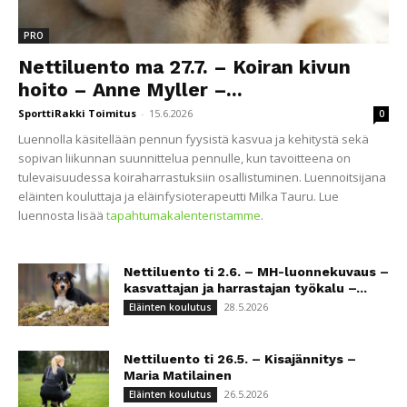
PRO
Nettiluento ma 27.7. – Koiran kivun
hoito – Anne Myller –...
SporttiRakki Toimitus
-
15.6.2026
0
Luennolla käsitellään pennun fyysistä kasvua ja kehitystä sekä
sopivan liikunnan suunnittelua pennulle, kun tavoitteena on
tulevaisuudessa koiraharrastuksiin osallistuminen. Luennoitsijana
eläinten kouluttaja ja eläinfysioterapeutti Milka Tauru. Lue
luennosta lisää
tapahtumakalenteristamme
.
Nettiluento ti 2.6. – MH-luonnekuvaus –
kasvattajan ja harrastajan työkalu –...
28.5.2026
Eläinten koulutus
Nettiluento ti 26.5. – Kisajännitys –
Maria Matilainen
26.5.2026
Eläinten koulutus