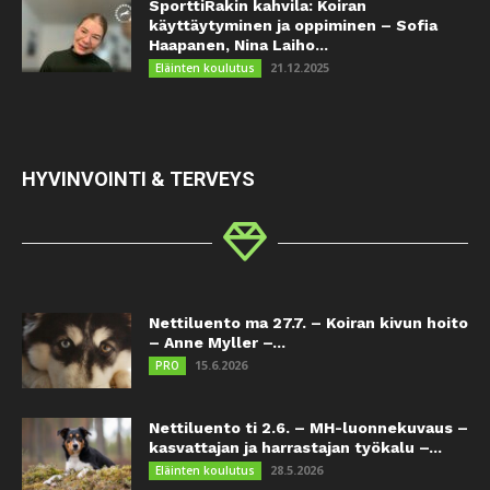
SporttiRakin kahvila: Koiran
käyttäytyminen ja oppiminen – Sofia
Haapanen, Nina Laiho...
21.12.2025
Eläinten koulutus
HYVINVOINTI & TERVEYS
Nettiluento ma 27.7. – Koiran kivun hoito
– Anne Myller –...
15.6.2026
PRO
Nettiluento ti 2.6. – MH-luonnekuvaus –
kasvattajan ja harrastajan työkalu –...
28.5.2026
Eläinten koulutus