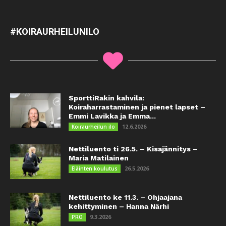
#KOIRAURHEILUNILO
SporttiRakin kahvila:
Koiraharrastaminen ja pienet lapset –
Emmi Lavikka ja Emma...
12.6.2026
Koiraurheilun ilo
Nettiluento ti 26.5. – Kisajännitys –
Maria Matilainen
26.5.2026
Eläinten koulutus
Nettiluento ke 11.3. – Ohjaajana
kehittyminen – Hanna Närhi
9.3.2026
PRO