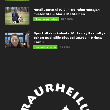
Nettiluento ti 10.2. – Koiraharrastajan
mielentila – Maria Matilainen
10.2.2026
Eläinten koulutus
SporttiRakin kahvila: Miltä näyttää rally-
tokon uusi sääntövuosi 2026? – Krista
Karhu...
9.2.2026
Koiraurheilun ilo