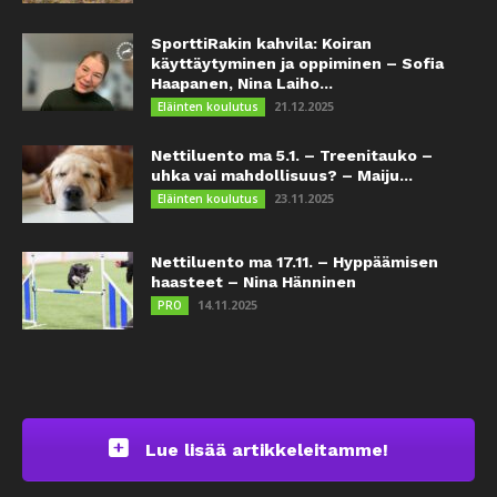
SporttiRakin kahvila: Koiran
käyttäytyminen ja oppiminen – Sofia
Haapanen, Nina Laiho...
21.12.2025
Eläinten koulutus
Nettiluento ma 5.1. – Treenitauko –
uhka vai mahdollisuus? – Maiju...
23.11.2025
Eläinten koulutus
Nettiluento ma 17.11. – Hyppäämisen
haasteet – Nina Hänninen
14.11.2025
PRO
Lue lisää artikkeleitamme!