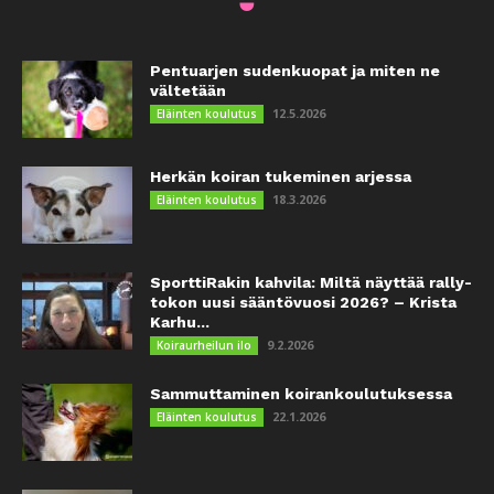
Pentuarjen sudenkuopat ja miten ne
vältetään
12.5.2026
Eläinten koulutus
Herkän koiran tukeminen arjessa
18.3.2026
Eläinten koulutus
SporttiRakin kahvila: Miltä näyttää rally-
tokon uusi sääntövuosi 2026? – Krista
Karhu...
9.2.2026
Koiraurheilun ilo
Sammuttaminen koirankoulutuksessa
22.1.2026
Eläinten koulutus