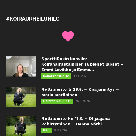
#KOIRAURHEILUNILO
SporttiRakin kahvila:
Koiraharrastaminen ja pienet lapset –
Emmi Lavikka ja Emma...
12.6.2026
Koiraurheilun ilo
Nettiluento ti 26.5. – Kisajännitys –
Maria Matilainen
26.5.2026
Eläinten koulutus
Nettiluento ke 11.3. – Ohjaajana
kehittyminen – Hanna Närhi
9.3.2026
PRO