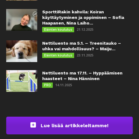
SporttiRakin kahvila: Koiran
käyttäytyminen ja oppiminen – Sofia
Haapanen, Nina Laiho...
21.12.2025
Eläinten koulutus
Nettiluento ma 5.1. – Treenitauko –
uhka vai mahdollisuus? – Maiju...
23.11.2025
Eläinten koulutus
Nettiluento ma 17.11. – Hyppäämisen
haasteet – Nina Hänninen
14.11.2025
PRO
Lue lisää artikkeleitamme!