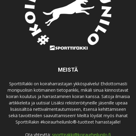
MEISTÄ
SporttiRakki on koiraharrastajan ykköspalvelu! Ehdottomasti
monipuolisin kotimainen tietopankki, mikäli sinua kiinnostavat
koiran koulutus ja harrastaminen koiran kanssa. Satoja ilmaisia
artikkeleita ja uutisia! Lisäksi rekisteröityneille jäsenille upeaa
lisäsisältöä nettivalmentautumiseen, itsensä kehittämiseen
sekä tavoitteiden saavuttamiseen! Meiltä löydät myös ihanat
SporttiRakin #koiraurheilunilo®-tuotteet harrastajalle!
Ota yhteyttä:
sporttirakki@koiraurheilunilo.fi