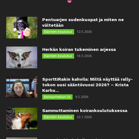
Pentuarjen sudenkuopat ja miten ne
vältetään
12.5.2026
Eläinten koulutus
Herkän koiran tukeminen arjessa
18.3.2026
Eläinten koulutus
SporttiRakin kahvila: Miltä näyttää rally-
tokon uusi sääntövuosi 2026? – Krista
Karhu...
9.2.2026
Koiraurheilun ilo
Sammuttaminen koirankoulutuksessa
22.1.2026
Eläinten koulutus