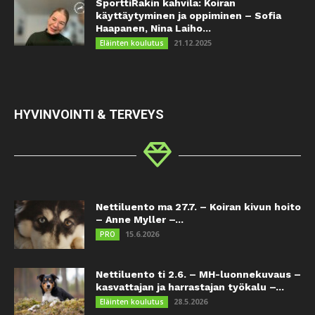
SporttiRakin kahvila: Koiran
käyttäytyminen ja oppiminen – Sofia
Haapanen, Nina Laiho...
21.12.2025
Eläinten koulutus
HYVINVOINTI & TERVEYS
Nettiluento ma 27.7. – Koiran kivun hoito
– Anne Myller –...
15.6.2026
PRO
Nettiluento ti 2.6. – MH-luonnekuvaus –
kasvattajan ja harrastajan työkalu –...
28.5.2026
Eläinten koulutus