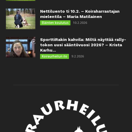
Nettiluento ti 10.2. – Koiraharrastajan
mielentila – Maria Matilainen
10.2.2026
Eläinten koulutus
SporttiRakin kahvila: Miltä näyttää rally-
tokon uusi sääntövuosi 2026? – Krista
Karhu...
9.2.2026
Koiraurheilun ilo