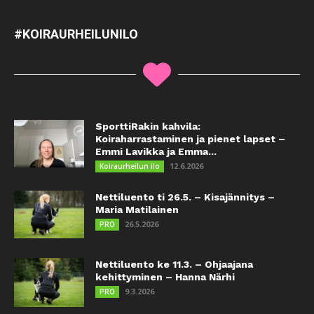
#KOIRAURHEILUNILO
SporttiRakin kahvila:
Koiraharrastaminen ja pienet lapset –
Emmi Lavikka ja Emma...
12.6.2026
Koiraurheilun ilo
Nettiluento ti 26.5. – Kisajännitys –
Maria Matilainen
26.5.2026
PRO
Nettiluento ke 11.3. – Ohjaajana
kehittyminen – Hanna Närhi
9.3.2026
PRO