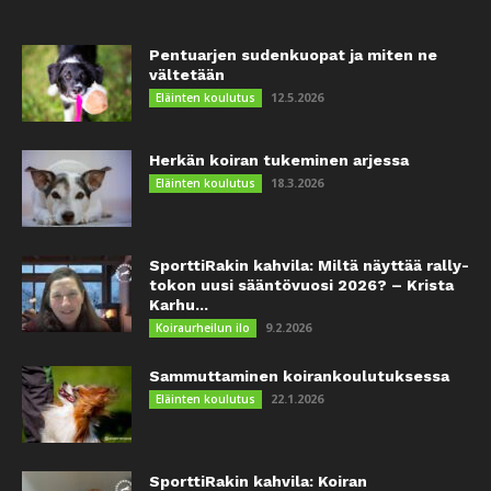
Pentuarjen sudenkuopat ja miten ne
vältetään
12.5.2026
Eläinten koulutus
Herkän koiran tukeminen arjessa
18.3.2026
Eläinten koulutus
SporttiRakin kahvila: Miltä näyttää rally-
tokon uusi sääntövuosi 2026? – Krista
Karhu...
9.2.2026
Koiraurheilun ilo
Sammuttaminen koirankoulutuksessa
22.1.2026
Eläinten koulutus
SporttiRakin kahvila: Koiran