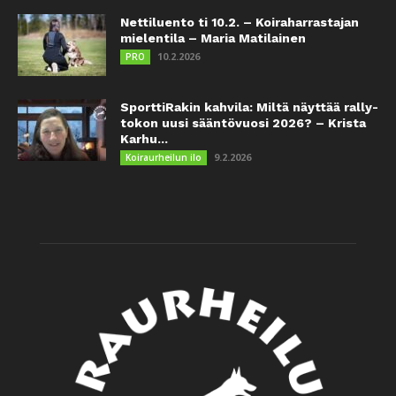
Nettiluento ti 10.2. – Koiraharrastajan
mielentila – Maria Matilainen
10.2.2026
PRO
SporttiRakin kahvila: Miltä näyttää rally-
tokon uusi sääntövuosi 2026? – Krista
Karhu...
9.2.2026
Koiraurheilun ilo