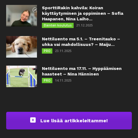
SporttiRakin kahvila: Koiran
käyttäytyminen ja oppiminen – Sofia
Haapanen, Nina Laiho...
21.12.2025
Eläinten koulutus
Nettiluento ma 5.1. – Treenitauko –
uhka vai mahdollisuus? – Maiju...
23.11.2025
PRO
Nettiluento ma 17.11. – Hyppäämisen
haasteet – Nina Hänninen
14.11.2025
PRO
Lue lisää artikkeleitamme!