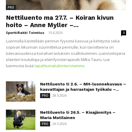
PRO
Nettiluento ma 27.7. – Koiran kivun
hoito – Anne Myller –...
SporttiRakki Toimitus
-
15.6.2026
0
Luennolla käsitellään pennun fyysistä kasvua ja kehitystä sekä
sopivan liikunnan suunnittelua pennulle, kun tavoitteena on
tulevaisuudessa koiraharrastuksiin osallistuminen. Luennoitsijana
eläinten kouluttaja ja eläinfysioterapeutti Milka Tauru. Lue
luennosta lisää
tapahtumakalenteristamme
.
Nettiluento ti 2.6. – MH-luonnekuvaus –
kasvattajan ja harrastajan työkalu –...
28.5.2026
PRO
Nettiluento ti 26.5. – Kisajännitys –
Maria Matilainen
26.5.2026
PRO