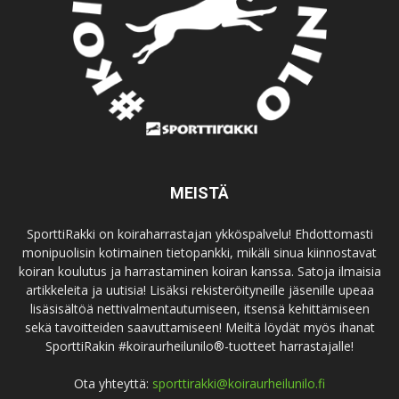
MEISTÄ
SporttiRakki on koiraharrastajan ykköspalvelu! Ehdottomasti
monipuolisin kotimainen tietopankki, mikäli sinua kiinnostavat
koiran koulutus ja harrastaminen koiran kanssa. Satoja ilmaisia
artikkeleita ja uutisia! Lisäksi rekisteröityneille jäsenille upeaa
lisäsisältöä nettivalmentautumiseen, itsensä kehittämiseen
sekä tavoitteiden saavuttamiseen! Meiltä löydät myös ihanat
SporttiRakin #koiraurheilunilo®-tuotteet harrastajalle!
Ota yhteyttä:
sporttirakki@koiraurheilunilo.fi