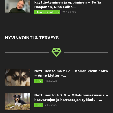
käyttäytyminen ja oppiminen – Sofia
Haapanen, Nina Laiho...
21.12.2025
Eläinten koulutus
HYVINVOINTI & TERVEYS
Nettiluento ma 27.7. – Koiran kivun hoito
– Anne Myller –...
15.6.2026
PRO
Nettiluento ti 2.6. – MH-luonnekuvaus –
kasvattajan ja harrastajan työkalu –...
28.5.2026
PRO