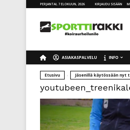
PERJANTAI, 7 ELOKUUN, 2026
KIRJAUDU SISÄÄN
M
SporttiRakki
ASIAKASPALVELU
INFO
Etusivu
Jäsenillä käytössään nyt t
youtubeen_treenikal