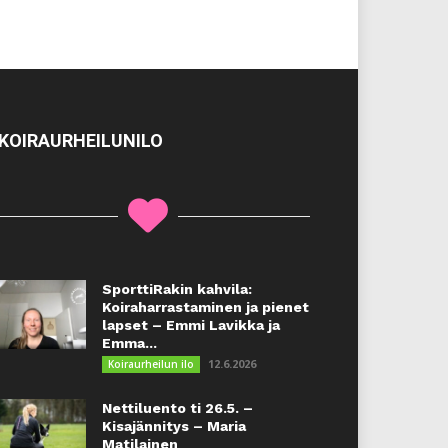
KOIRAURHEILUNILO
SporttiRakin kahvila:
Koiraharrastaminen ja pienet
lapset – Emmi Lavikka ja
Emma...
12.6.2026
Koiraurheilun ilo
Nettiluento ti 26.5. –
Kisajännitys – Maria
Matilainen