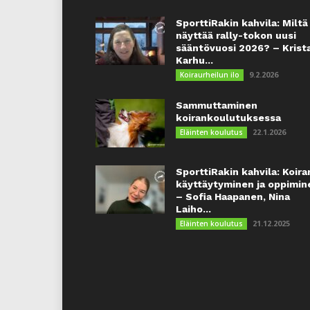
SporttiRakin kahvila: Miltä
näyttää rally-tokon uusi
sääntövuosi 2026? – Krist
Karhu...
9.2.2026
Koiraurheilun ilo
Sammuttaminen
koirankoulutuksessa
22.1.2026
Eläinten koulutus
SporttiRakin kahvila: Koira
käyttäytyminen ja oppimin
– Sofia Haapanen, Nina
Laiho...
21.12.2025
Eläinten koulutus