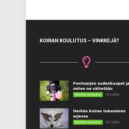
KOIRAN KOULUTUS – VINKKEJÄ?
Pentuarjen sudenkuopat j
miten ne vältetään
12.5.2026
Eläinten koulutus
Herkän koiran tukeminen
arjessa
18.3.2026
Eläinten koulutus