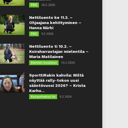
26.5.2026
PRO
Nettiluento ke 11.3. –
Ohjaajana kehittyminen –
Hanna Närhi
9.3.2026
PRO
Nettiluento ti 10.2. –
Koiraharrastajan mielentila –
Maria Matilainen
10.2.2026
Eläinten koulutus
SporttiRakin kahvila: Miltä
näyttää rally-tokon uusi
sääntövuosi 2026? – Krista
Karhu...
9.2.2026
Koiraurheilun ilo