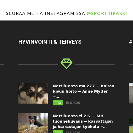
SEURAA MEITÄ INSTAGRAMISSA
@SPORTTIRAKKI
HYVINVOINTI & TERVEYS
#
a
Nettiluento ma 27.7. – Koiran
kivun hoito – Anne Myller
–...
15.6.2026
PRO
Nettiluento ti 2.6. – MH-
luonnekuvaus – kasvattajan
ja harrastajan työkalu –...
28.5.2026
PRO