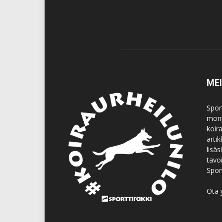
ME
Spor
moni
koir
artik
lisä
tavo
Spor
Ota 