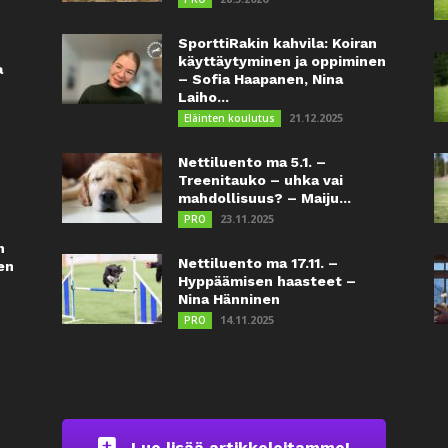
SporttiRakin kahvila: Koiran
käyttäytyminen ja oppiminen
a
– Sofia Haapanen, Nina
Laiho...
21.12.2025
Eläinten koulutus
Nettiluento ma 5.1. –
Treenitauko – uhka vai
mahdollisuus? – Maiju...
23.11.2025
PRO
n
Nettiluento ma 17.11. –
en
Hyppäämisen haasteet –
Nina Hänninen
14.11.2025
PRO
Lue lisää artikkeleitamme!