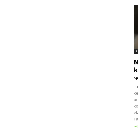
P
N
k
Sp
Lu
ke
pe
ko
el
Ta
t