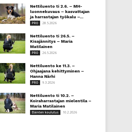
Nettiluento ti 2.6. – MH-
luonnekuvaus – kasvattajan
ja harrastajan työkalu –...
28.5.2026
PRO
Nettiluento ti 26.5. –
Kisajännitys – Maria
Matilainen
26.5.2026
PRO
Nettiluento ke 11.3. –
Ohjaajana kehittyminen –
Hanna Närhi
9.3.2026
PRO
Nettiluento ti 10.2. –
Koiraharrastajan mielentila –
Maria Matilainen
10.2.2026
Eläinten koulutus