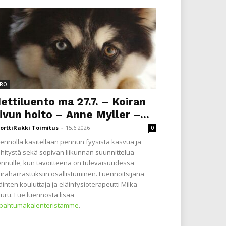
RO
ettiluento ma 27.7. – Koiran
ivun hoito – Anne Myller –...
orttiRakki Toimitus
-
15.6.2026
0
ennolla käsitellään pennun fyysistä kasvua ja
hitystä sekä sopivan liikunnan suunnittelua
nnulle, kun tavoitteena on tulevaisuudessa
iraharrastuksiin osallistuminen. Luennoitsijana
äinten kouluttaja ja eläinfysioterapeutti Milka
uru. Lue luennosta lisää
apahtumakalenteristamme
.