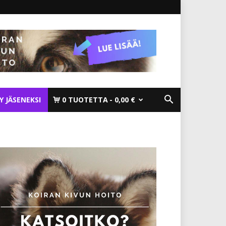
TY JÄSENEKSI
0 TUOTETTA
0,00 €