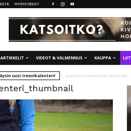
EISTÄ
YHTEYSTIEDOT
ARTIKKELIT
VIDEOT & VALMENNUS
KAUPPA
LII
äysin uusi treenikalenteri!
youtubeen_treenikalenteri_thumbnail
enteri_thumbnail