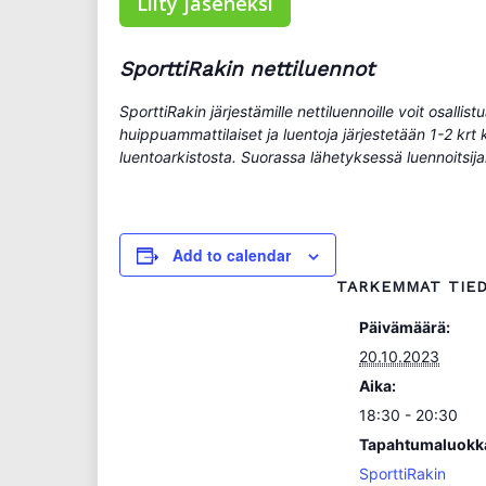
Liity jäseneksi
SporttiRakin nettiluennot
SporttiRakin järjestämille nettiluennoille voit osall
huippuammattilaiset ja luentoja järjestetään 1-2 krt 
luentoarkistosta. Suorassa lähetyksessä luennoitsij
Add to calendar
TARKEMMAT TIE
Päivämäärä:
20.10.2023
Aika:
18:30 - 20:30
Tapahtumaluokk
SporttiRakin