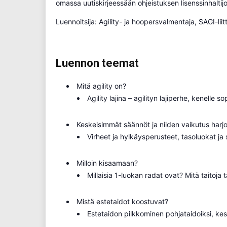
omassa uutiskirjeessään ohjeistuksen lisenssinhaltijo
Luennoitsija: Agility- ja hoopersvalmentaja, SAGI-li
Luennon teemat
Mitä agility on?
Agility lajina – agilityn lajiperhe, kenelle 
Keskeisimmät säännöt ja niiden vaikutus harjo
Virheet ja hylkäysperusteet, tasoluokat ja s
Milloin kisaamaan?
Millaisia 1-luokan radat ovat? Mitä taitoj
Mistä estetaidot koostuvat?
Estetaidon pilkkominen pohjataidoiksi, kes