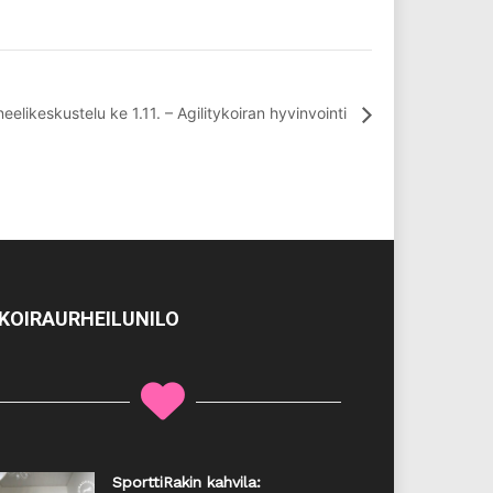
eelikeskustelu ke 1.11. – Agilitykoiran hyvinvointi
KOIRAURHEILUNILO
SporttiRakin kahvila: