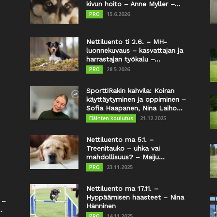
kivun hoito – Anne Myller –...
15.6.2026
PRO
Nettiluento ti 2.6. – MH-
luonnekuvaus – kasvattajan ja
harrastajan työkalu –...
28.5.2026
PRO
SporttiRakin kahvila: Koiran
käyttäytyminen ja oppiminen –
Sofia Haapanen, Nina Laiho...
21.12.2025
Eläinten koulutus
Nettiluento ma 5.1. –
Treenitauko – uhka vai
mahdollisuus? – Maiju...
23.11.2025
PRO
Nettiluento ma 17.11. –
Hyppäämisen haasteet – Nina
 –
Hänninen
.
14.11.2025
PRO