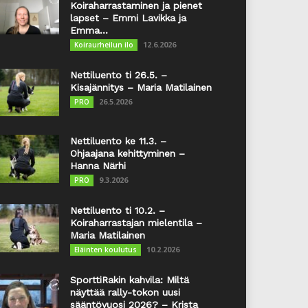
Koiraharrastaminen ja pienet
lapset – Emmi Lavikka ja
Emma...
12.6.2026
Koiraurheilun ilo
Nettiluento ti 26.5. –
Kisajännitys – Maria Matilainen
26.5.2026
PRO
Nettiluento ke 11.3. –
Ohjaajana kehittyminen –
Hanna Närhi
9.3.2026
PRO
Nettiluento ti 10.2. –
Koiraharrastajan mielentila –
Maria Matilainen
10.2.2026
Eläinten koulutus
SporttiRakin kahvila: Miltä
näyttää rally-tokon uusi
sääntövuosi 2026? – Krista