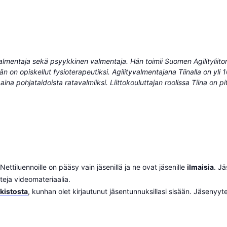
almentaja sekä psyykkinen valmentaja. Hän toimii Suomen Agilityliito
n on opiskellut fysioterapeutiksi. Agilityvalmentajana Tiinalla on yli
a pohjataidoista ratavalmiiksi. Liittokouluttajan roolissa Tiina on pi
Nettiluennoille on pääsy vain jäsenillä ja ne ovat jäsenille
ilmaisia
. Jä
teja videomateriaalia.
kistosta
, kunhan olet kirjautunut jäsentunnuksillasi sisään. Jäsenyyte