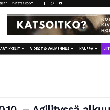
EISTÄ
YHTEYSTIEDOT
ARTIKKELIT
VIDEOT & VALMENNUS
KAUPPA
LII
.10. – Agilityssä alku