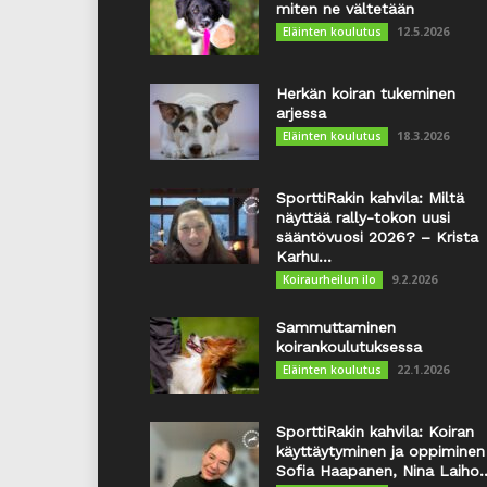
miten ne vältetään
12.5.2026
Eläinten koulutus
Herkän koiran tukeminen
arjessa
18.3.2026
Eläinten koulutus
SporttiRakin kahvila: Miltä
näyttää rally-tokon uusi
sääntövuosi 2026? – Krista
Karhu...
9.2.2026
Koiraurheilun ilo
Sammuttaminen
koirankoulutuksessa
22.1.2026
Eläinten koulutus
SporttiRakin kahvila: Koiran
käyttäytyminen ja oppiminen
Sofia Haapanen, Nina Laiho..