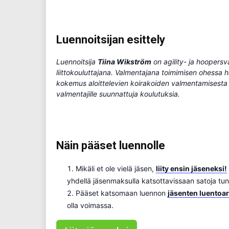
Luennoitsijan esittely
Luennoitsija
Tiina Wikström
on agility- ja hoopersv
liittokouluttajana. Valmentajana toimimisen ohessa hä
kokemus aloittelevien koirakoiden valmentamisesta ain
valmentajille suunnattuja koulutuksia.
Näin pääset luennolle
Mikäli et ole vielä jäsen,
liity ensin jäseneksi!
yhdellä jäsenmaksulla katsottavissaan satoja tun
Pääset katsomaan luennon
jäsenten luentoar
olla voimassa.