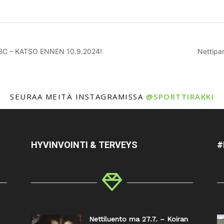
n ABC – KATSO ENNEN 10.9.2024!
Nettipan
SEURAA MEITÄ INSTAGRAMISSA
@SPORTTIRAKKI
HYVINVOINTI & TERVEYS
#
Nettiluento ma 27.7. – Koiran