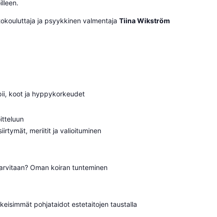
illeen.
ittokouluttaja ja psyykkinen valmentaja
Tiina Wikström
sopii, koot ja hyppykorkeudet
itteluun
iirtymät, meriitit ja valioituminen
a tarvitaan? Oman koiran tunteminen
keisimmät pohjataidot estetaitojen taustalla