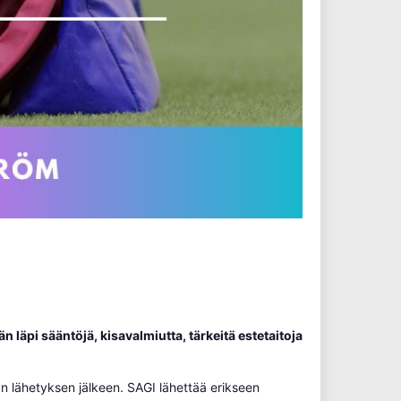
 läpi sääntöjä, kisavalmiutta, tärkeitä estetaitoja
n lähetyksen jälkeen. SAGI lähettää erikseen