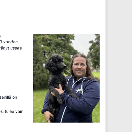
n
 10 vuoden
tänyt useita
senillä on
si tulee vain