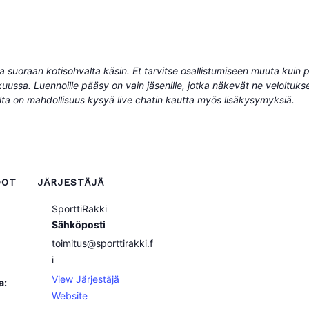
istua suoraan kotisohvalta käsin. Et tarvitse osallistumiseen muuta kuin
kuussa. Luennoille pääsy on vain jäsenille, jotka näkevät ne veloituks
alta on mahdollisuus kysyä live chatin kautta myös lisäkysymyksiä.
DOT
JÄRJESTÄJÄ
SporttiRakki
Sähköposti
toimitus@sporttirakki.f
i
View Järjestäjä
a:
Website