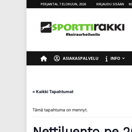
PERJANTAI, 7 ELOKUUN, 2026
KIRJAUDU SISÄÄN
M
SporttiRakki
ASIAKASPALVELU
INFO
« Kaikki Tapahtumat
Tämä tapahtuma on mennyt.
Nettiluento pe 20