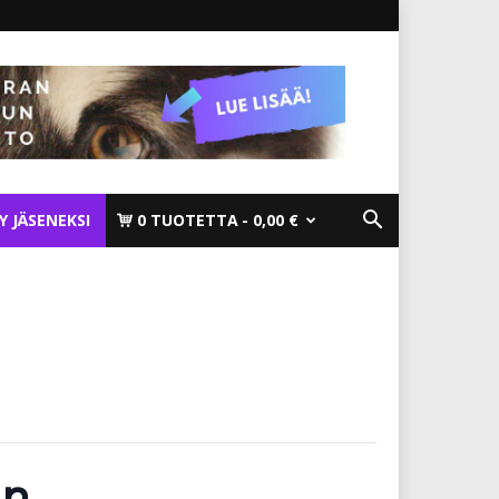
TY JÄSENEKSI
0 TUOTETTA
0,00 €
un