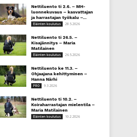
Nettiluento ti 2.6. – MH-
luonnekuvaus – kasvattajan
ja harrastajan työkalu –...
28.5.2026
Eläinten koulutus
Nettiluento ti 26.5. –
Kisajännitys – Maria
Matilainen
26.5.2026
Eläinten koulutus
Nettiluento ke 11.3. –
Ohjaajana kehittyminen –
Hanna Närhi
9.3.2026
PRO
Nettiluento ti 10.2. –
Koiraharrastajan mielentila –
Maria Matilainen
10.2.2026
Eläinten koulutus