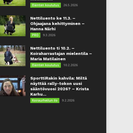
26.5.2026
Eläinten koulutus
Nettiluento ke 11.3. –
Ohjaajana kehittyminen –
Hanna Närhi
9.3.2026
PRO
Nettiluento ti 10.2. –
Koiraharrastajan mielentila –
Maria Matilainen
10.2.2026
Eläinten koulutus
SporttiRakin kahvila: Miltä
näyttää rally-tokon uusi
sääntövuosi 2026? – Krista
Karhu...
9.2.2026
Koiraurheilun ilo