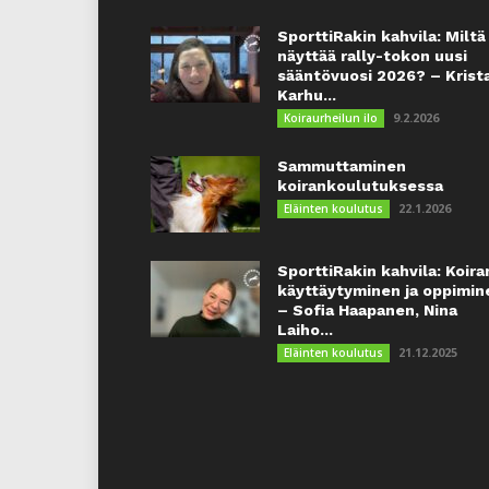
SporttiRakin kahvila: Miltä
näyttää rally-tokon uusi
sääntövuosi 2026? – Krist
Karhu...
9.2.2026
Koiraurheilun ilo
Sammuttaminen
koirankoulutuksessa
22.1.2026
Eläinten koulutus
SporttiRakin kahvila: Koira
käyttäytyminen ja oppimin
– Sofia Haapanen, Nina
Laiho...
21.12.2025
Eläinten koulutus