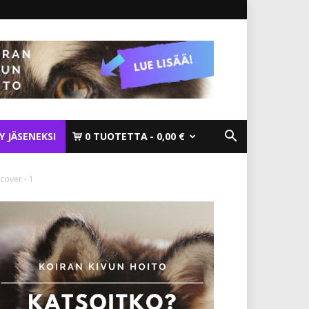
TY JÄSENEKSI
0 TUOTETTA
0,00 €
cover - 1