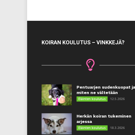
KOIRAN KOULUTUS – VINKKEJÄ?
Pentuarjen sudenkuopat j
miten ne vältetään
12.5.2026
Eläinten koulutus
Herkän koiran tukeminen
arjessa
18.3.2026
Eläinten koulutus