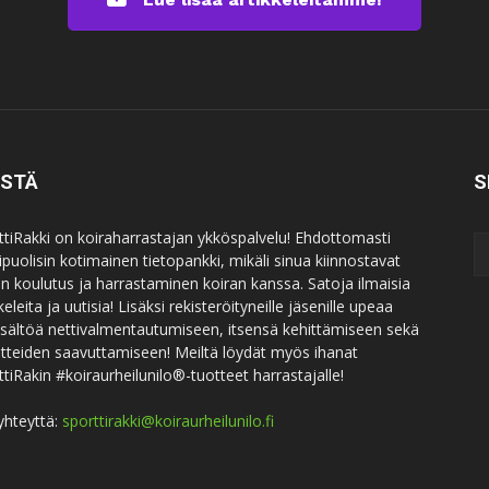
ISTÄ
S
ttiRakki on koiraharrastajan ykköspalvelu! Ehdottomasti
puolisin kotimainen tietopankki, mikäli sinua kiinnostavat
an koulutus ja harrastaminen koiran kanssa. Satoja ilmaisia
keleita ja uutisia! Lisäksi rekisteröityneille jäsenille upeaa
sisältöä nettivalmentautumiseen, itsensä kehittämiseen sekä
itteiden saavuttamiseen! Meiltä löydät myös ihanat
ttiRakin #koiraurheilunilo®-tuotteet harrastajalle!
yhteyttä:
sporttirakki@koiraurheilunilo.fi