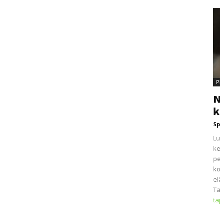
P
N
k
Sp
Lu
ke
pe
ko
el
Ta
t