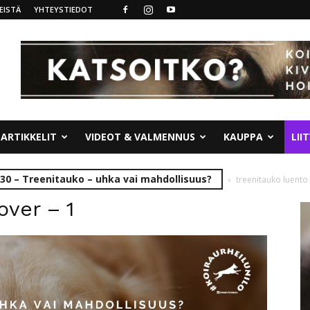
EISTÄ
YHTEYSTIEDOT
ARTIKKELIT
VIDEOT & VALMENNUS
KAUPPA
LII
.30 – Treenitauko – uhka vai mahdollisuus?
treenitauko luento 
over – 1