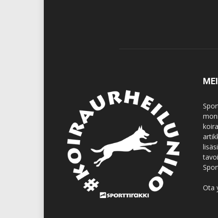
ME
Spor
moni
koir
artik
lisä
tavo
Spor
Ota 