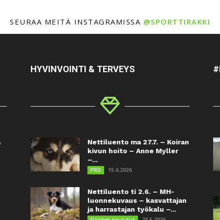
SEURAA MEITÄ INSTAGRAMISSA
@SPORTTIRAKKI
HYVINVOINTI & TERVEYS
#
a
Nettiluento ma 27.7. – Koiran
kivun hoito – Anne Myller
–...
15.6.2026
PRO
Nettiluento ti 2.6. – MH-
luonnekuvaus – kasvattajan
ja harrastajan työkalu –...
28.5.2026
Eläinten koulutus