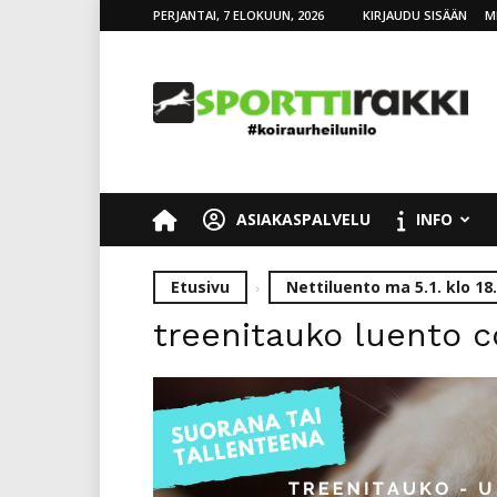
PERJANTAI, 7 ELOKUUN, 2026
KIRJAUDU SISÄÄN
M
SporttiRakki
ASIAKASPALVELU
INFO
Etusivu
Nettiluento ma 5.1. klo 18
treenitauko luento c