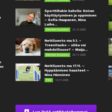
SporttiRakin kahvila: Koiran
käyttäytyminen ja oppiminen
a
– Sofia Haapanen, Nina
Laiho...
21.12.2025
Eläinten koulutus
Nettiluento ma 5.1. –
Treenitauko – uhka vai
mahdollisuus? – Maiju...
23.11.2025
Eläinten koulutus
n
Nettiluento ma 17.11. –
en
Hyppäämisen haasteet –
Nina Hänninen
14.11.2025
PRO
Lue lisää artikkeleitamme!