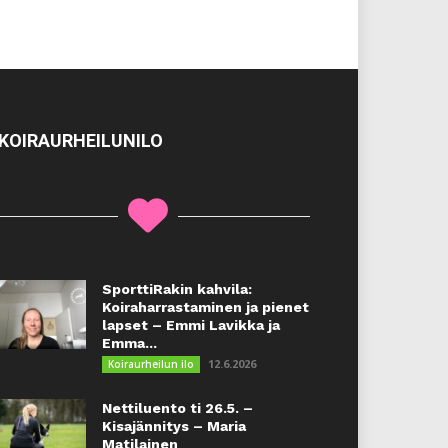
KOIRAURHEILUNILO
SporttiRakin kahvila:
Koiraharrastaminen ja pienet
lapset – Emmi Lavikka ja
Emma...
12.6.2026
Koiraurheilun ilo
Nettiluento ti 26.5. –
Kisajännitys – Maria
Matilainen