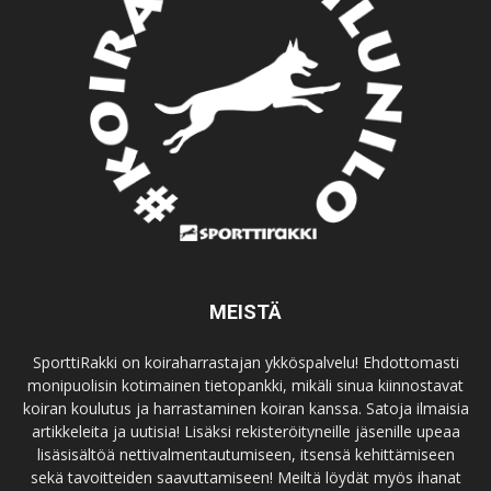
MEISTÄ
SporttiRakki on koiraharrastajan ykköspalvelu! Ehdottomasti
monipuolisin kotimainen tietopankki, mikäli sinua kiinnostavat
koiran koulutus ja harrastaminen koiran kanssa. Satoja ilmaisia
artikkeleita ja uutisia! Lisäksi rekisteröityneille jäsenille upeaa
lisäsisältöä nettivalmentautumiseen, itsensä kehittämiseen
sekä tavoitteiden saavuttamiseen! Meiltä löydät myös ihanat