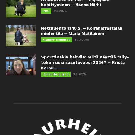
kehittyminen – Hanna Närhi
9.3.2026
PRO
Nettiluento ti 10.2. – Koiraharrastajan
mielentila – Maria Matilainen
10.2.2026
Eläinten koulutus
SporttiRakin kahvila: Miltä näyttää rally-
tokon uusi sääntövuosi 2026? – Krista
Karhu...
9.2.2026
Koiraurheilun ilo