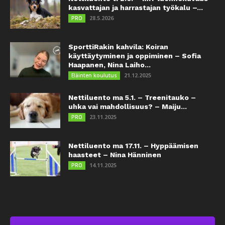
kasvattajan ja harrastajan työkalu –...
28.5.2026
PRO
SporttiRakin kahvila: Koiran
käyttäytyminen ja oppiminen – Sofia
Haapanen, Nina Laiho...
21.12.2025
Eläinten koulutus
Nettiluento ma 5.1. – Treenitauko –
uhka vai mahdollisuus? – Maiju...
23.11.2025
PRO
Nettiluento ma 17.11. – Hyppäämisen
haasteet – Nina Hänninen
14.11.2025
PRO