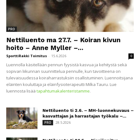
PRO
Nettiluento ma 27.7. – Koiran kivun
hoito – Anne Myller –...
SporttiRakki Toimitus
-
15.6.2026
0
Luennolla käsitellään pennun fyysistä kasvua ja kehitystä sekä
sopivan liikunnan suunnittelua pennulle, kun tavoitteena on
tulevaisuudessa koiraharrastuksiin osallistuminen. Luennoitsijana
eläinten kouluttaja ja eläinfysioterapeutti Milka Tauru. Lue
luennosta lisää
tapahtumakalenteristamme
.
Nettiluento ti 2.6. – MH-luonnekuvaus –
kasvattajan ja harrastajan työkalu –...
28.5.2026
PRO