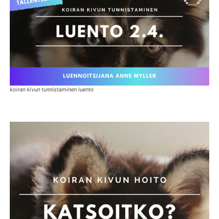
koiran kivun tunnistaminen luento