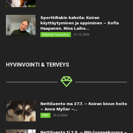
SporttiRakin kahvila: Koiran
käyttäytyminen ja oppiminen – Sofia
Haapanen, Nina Laiho...
21.12.2025
Eläinten koulutus
HYVINVOINTI & TERVEYS
Nettiluento ma 27.7. – Koiran kivun hoito
– Anne Myller –...
15.6.2026
PRO
Nettiluento ti 2.6. – MH-luonnekuvaus –