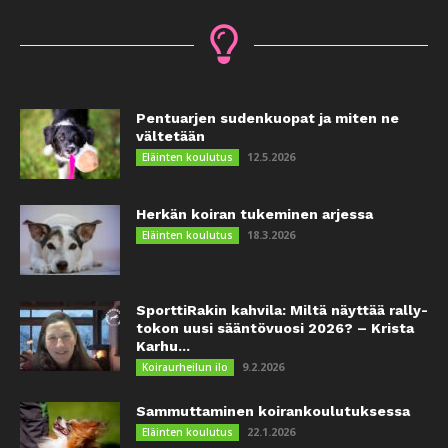
Pentuarjen sudenkuopat ja miten ne
vältetään
12.5.2026
Eläinten koulutus
Herkän koiran tukeminen arjessa
18.3.2026
Eläinten koulutus
SporttiRakin kahvila: Miltä näyttää rally-
tokon uusi sääntövuosi 2026? – Krista
Karhu...
9.2.2026
Koiraurheilun ilo
Sammuttaminen koirankoulutuksessa
22.1.2026
Eläinten koulutus