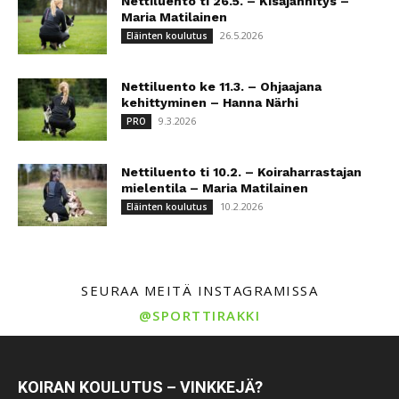
Nettiluento ti 26.5. – Kisajännitys –
Maria Matilainen
26.5.2026
Eläinten koulutus
Nettiluento ke 11.3. – Ohjaajana
kehittyminen – Hanna Närhi
9.3.2026
PRO
Nettiluento ti 10.2. – Koiraharrastajan
mielentila – Maria Matilainen
10.2.2026
Eläinten koulutus
SEURAA MEITÄ INSTAGRAMISSA
@SPORTTIRAKKI
KOIRAN KOULUTUS – VINKKEJÄ?