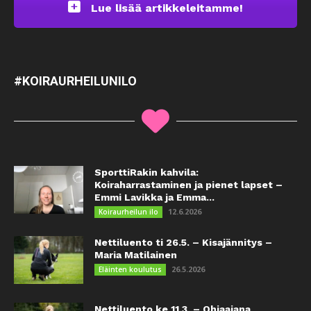
Lue lisää artikkeleitamme!
#KOIRAURHEILUNILO
SporttiRakin kahvila:
Koiraharrastaminen ja pienet lapset –
Emmi Lavikka ja Emma...
12.6.2026
Koiraurheilun ilo
Nettiluento ti 26.5. – Kisajännitys –
Maria Matilainen
26.5.2026
Eläinten koulutus
Nettiluento ke 11.3. – Ohjaajana