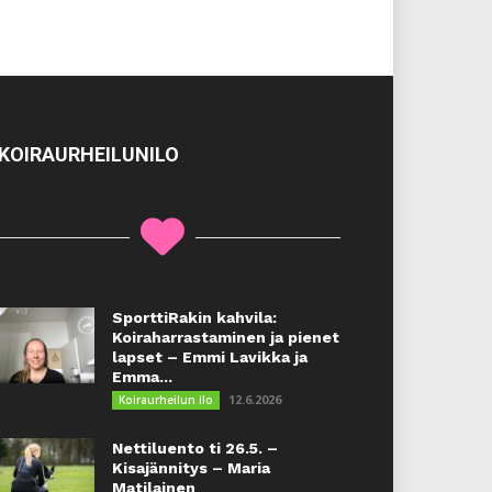
KOIRAURHEILUNILO
SporttiRakin kahvila:
Koiraharrastaminen ja pienet
lapset – Emmi Lavikka ja
Emma...
12.6.2026
Koiraurheilun ilo
Nettiluento ti 26.5. –
Kisajännitys – Maria
Matilainen