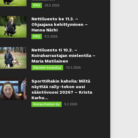
26.5.2026
PRO
Nettiluento ke 11.3. –
Ohjaajana kehittyminen –
Hanna Närhi
9.3.2026
PRO
Nettiluento ti 10.2. –
Koiraharrastajan mielentila –
Maria Matilainen
10.2.2026
Eläinten koulutus
SporttiRakin kahvila: Miltä
näyttää rally-tokon uusi
sääntövuosi 2026? – Krista
Karhu...
9.2.2026
Koiraurheilun ilo