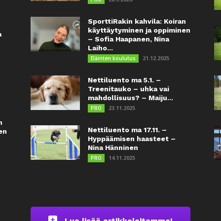
SporttiRakin kahvila: Koiran
käyttäytyminen ja oppiminen
a
– Sofia Haapanen, Nina
Laiho...
21.12.2025
Eläinten koulutus
Nettiluento ma 5.1. –
Treenitauko – uhka vai
mahdollisuus? – Maiju...
23.11.2025
PRO
n
Nettiluento ma 17.11. –
en
Hyppäämisen haasteet –
Nina Hänninen
14.11.2025
PRO
Lue lisää artikkeleitamme!