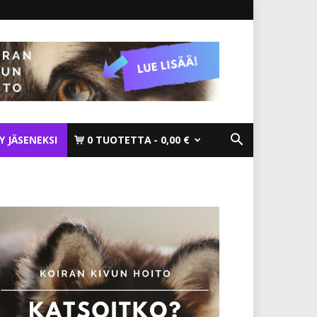
TY JÄSENEKSI
0 TUOTETTA
0,00 €