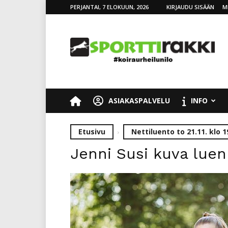
PERJANTAI, 7 ELOKUUN, 2026
KIRJAUDU SISÄÄN
M
SporttiRakki
ASIAKASPALVELU
INFO
Etusivu
Nettiluento to 21.11. klo 1
Jenni Susi kuva luen