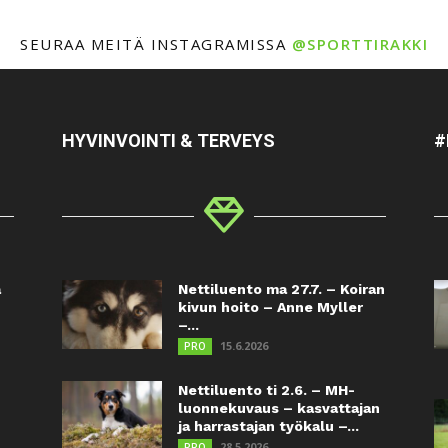
SEURAA MEITÄ INSTAGRAMISSA
@SPORTTIRAKKI
HYVINVOINTI & TERVEYS
#
a
Nettiluento ma 27.7. – Koiran
kivun hoito – Anne Myller
–...
15.6.2026
PRO
Nettiluento ti 2.6. – MH-
luonnekuvaus – kasvattajan
ja harrastajan työkalu –...
28.5.2026
PRO