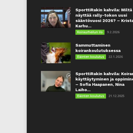
SporttiRakin kahvila: Miltä
näyttää rally-tokon uusi
sääntövuosi 2026? – Krist
Karhu...
9.2.2026
Koiraurheilun ilo
Sammuttaminen
koirankoulutuksessa
22.1.2026
Eläinten koulutus
SporttiRakin kahvila: Koira
käyttäytyminen ja oppimin
– Sofia Haapanen, Nina
Laiho...
21.12.2025
Eläinten koulutus