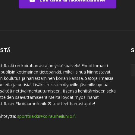
ISTÄ
S
ttiRakki on koiraharrastajan ykköspalvelu! Ehdottomasti
puolisin kotimainen tietopankki, mikäli sinua kiinnostavat
an koulutus ja harrastaminen koiran kanssa. Satoja ilmaisia
keleita ja uutisia! Lisäksi rekisteröityneille jäsenille upeaa
sisältöä nettivalmentautumiseen, itsensä kehittämiseen sekä
itteiden saavuttamiseen! Meiltä löydät myös ihanat
ttiRakin #koiraurheilunilo®-tuotteet harrastajalle!
yhteyttä:
sporttirakki@koiraurheilunilo.fi