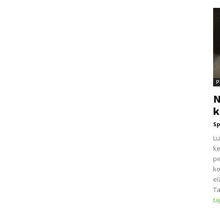
P
N
k
Sp
Lu
ke
pe
ko
el
Ta
t