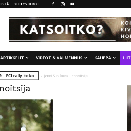
EISTÄ
YHTEYSTIEDOT
ARTIKKELIT
VIDEOT & VALMENNUS
KAUPPA
LII
9 – FCI rally-toko
Jenni Susi kuva luennoitsija
noitsija