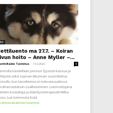
RO
ettiluento ma 27.7. – Koiran
ivun hoito – Anne Myller –...
orttiRakki Toimitus
-
15.6.2026
0
ennolla käsitellään pennun fyysistä kasvua ja
hitystä sekä sopivan liikunnan suunnittelua
nnulle, kun tavoitteena on tulevaisuudessa
iraharrastuksiin osallistuminen. Luennoitsijana
äinten kouluttaja ja eläinfysioterapeutti Milka
uru. Lue luennosta lisää
apahtumakalenteristamme
.