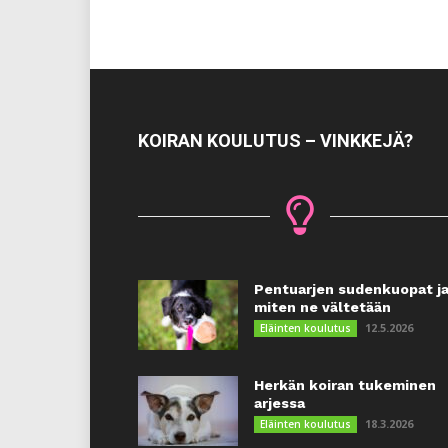
KOIRAN KOULUTUS – VINKKEJÄ?
Pentuarjen sudenkuopat j
miten ne vältetään
12.5.2026
Eläinten koulutus
Herkän koiran tukeminen
arjessa
18.3.2026
Eläinten koulutus