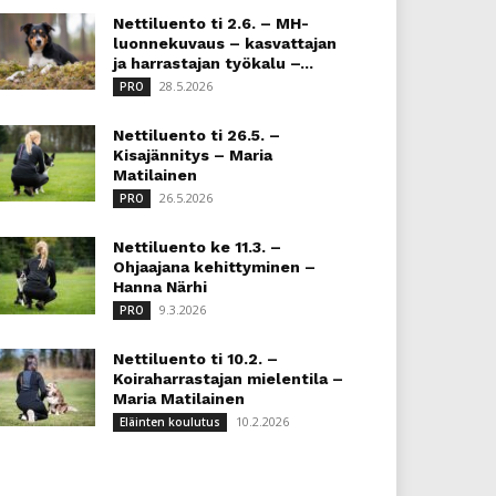
Nettiluento ti 2.6. – MH-
luonnekuvaus – kasvattajan
ja harrastajan työkalu –...
28.5.2026
PRO
Nettiluento ti 26.5. –
Kisajännitys – Maria
Matilainen
26.5.2026
PRO
Nettiluento ke 11.3. –
Ohjaajana kehittyminen –
Hanna Närhi
9.3.2026
PRO
Nettiluento ti 10.2. –
Koiraharrastajan mielentila –
Maria Matilainen
10.2.2026
Eläinten koulutus