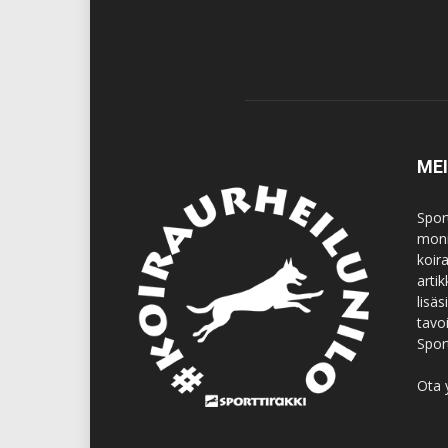
ME
Spor
moni
koir
artik
lisä
tavo
Spor
Ota 