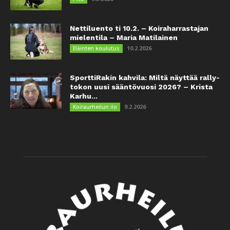
Nettiluento ti 10.2. – Koiraharrastajan
mielentila – Maria Matilainen
10.2.2026
Eläinten koulutus
SporttiRakin kahvila: Miltä näyttää rally-
tokon uusi sääntövuosi 2026? – Krista
Karhu...
9.2.2026
Koiraurheilun ilo