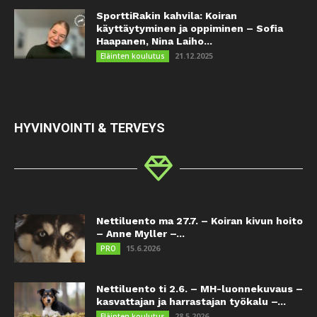
SporttiRakin kahvila: Koiran
käyttäytyminen ja oppiminen – Sofia
Haapanen, Nina Laiho...
21.12.2025
Eläinten koulutus
HYVINVOINTI & TERVEYS
Nettiluento ma 27.7. – Koiran kivun hoito
– Anne Myller –...
15.6.2026
PRO
Nettiluento ti 2.6. – MH-luonnekuvaus –
kasvattajan ja harrastajan työkalu –...
28.5.2026
Eläinten koulutus