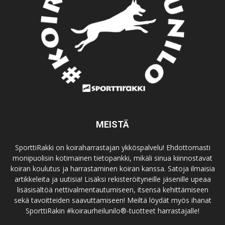
MEISTÄ
SporttiRakki on koiraharrastajan ykköspalvelu! Ehdottomasti
monipuolisin kotimainen tietopankki, mikäli sinua kiinnostavat
koiran koulutus ja harrastaminen koiran kanssa. Satoja ilmaisia
artikkeleita ja uutisia! Lisäksi rekisteröityneille jäsenille upeaa
lisäsisältöä nettivalmentautumiseen, itsensä kehittämiseen
sekä tavoitteiden saavuttamiseen! Meiltä löydät myös ihanat
SporttiRakin #koiraurheilunilo®-tuotteet harrastajalle!