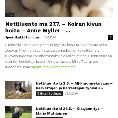
PRO
Nettiluento ma 27.7. – Koiran kivun
hoito – Anne Myller –...
SporttiRakki Toimitus
-
15.6.2026
0
Luennolla käsitellään pennun fyysistä kasvua ja kehitystä sekä
sopivan liikunnan suunnittelua pennulle, kun tavoitteena on
tulevaisuudessa koiraharrastuksiin osallistuminen. Luennoitsijana
eläinten kouluttaja ja eläinfysioterapeutti Milka Tauru. Lue
luennosta lisää
tapahtumakalenteristamme
.
Nettiluento ti 2.6. – MH-luonnekuvaus –
kasvattajan ja harrastajan työkalu –...
28.5.2026
Eläinten koulutus
Nettiluento ti 26.5. – Kisajännitys –
Maria Matilainen