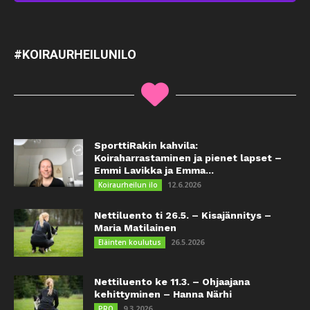
#KOIRAURHEILUNILO
SporttiRakin kahvila:
Koiraharrastaminen ja pienet lapset –
Emmi Lavikka ja Emma...
12.6.2026
Koiraurheilun ilo
Nettiluento ti 26.5. – Kisajännitys –
Maria Matilainen
26.5.2026
Eläinten koulutus
Nettiluento ke 11.3. – Ohjaajana
kehittyminen – Hanna Närhi
9.3.2026
PRO