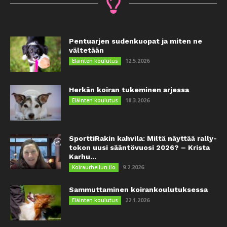
Pentuarjen sudenkuopat ja miten ne
vältetään
12.5.2026
Eläinten koulutus
Herkän koiran tukeminen arjessa
18.3.2026
Eläinten koulutus
SporttiRakin kahvila: Miltä näyttää rally-
tokon uusi sääntövuosi 2026? – Krista
Karhu...
9.2.2026
Koiraurheilun ilo
Sammuttaminen koirankoulutuksessa
22.1.2026
Eläinten koulutus