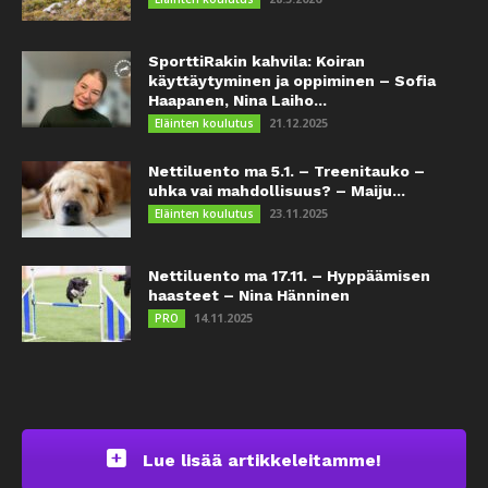
SporttiRakin kahvila: Koiran
käyttäytyminen ja oppiminen – Sofia
Haapanen, Nina Laiho...
21.12.2025
Eläinten koulutus
Nettiluento ma 5.1. – Treenitauko –
uhka vai mahdollisuus? – Maiju...
23.11.2025
Eläinten koulutus
Nettiluento ma 17.11. – Hyppäämisen
haasteet – Nina Hänninen
14.11.2025
PRO
Lue lisää artikkeleitamme!