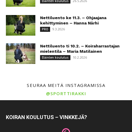
26.5.2026
Eläinten koulutus
Nettiluento ke 11.3. – Ohjaajana
kehittyminen – Hanna Närhi
9.3.2026
PRO
Nettiluento ti 10.2. – Koiraharrastajan
mielentila – Maria Matilainen
10.2.2026
Eläinten koulutus
SEURAA MEITÄ INSTAGRAMISSA
@SPORTTIRAKKI
KOIRAN KOULUTUS – VINKKEJÄ?