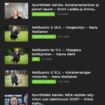
SporttiRakin kahvila: Koiraharrastaminen ja
pienet lapset – Emmi Lavikka ja Emma...
12.6.2026
Koiraurheilun ilo
Nettiluento ti 26.5. – Kisajännitys – Maria
Matilainen
26.5.2026
Eläinten koulutus
Nettiluento ke 11.3. – Ohjaajana
kehittyminen – Hanna Närhi
9.3.2026
PRO
Nettiluento ti 10.2. – Koiraharrastajan
mielentila – Maria Matilainen
10.2.2026
Eläinten koulutus
SporttiRakin kahvila: Miltä näyttää rally-
tokon uusi sääntövuosi 2026? – Krista
Karhu...