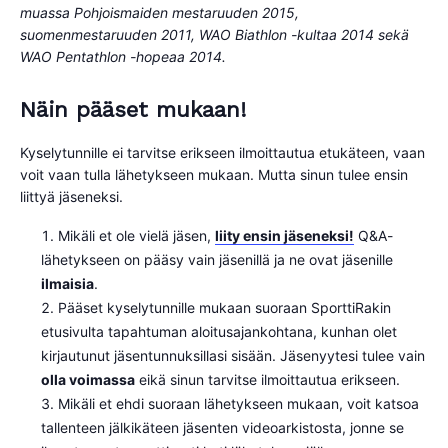
muassa Pohjoismaiden mestaruuden 2015,
suomenmestaruuden 2011, WAO Biathlon -kultaa 2014 sekä
WAO Pentathlon -hopeaa 2014.
Näin pääset mukaan!
Kyselytunnille ei tarvitse erikseen ilmoittautua etukäteen, vaan
voit vaan tulla lähetykseen mukaan. Mutta sinun tulee ensin
liittyä jäseneksi.
Mikäli et ole vielä jäsen,
liity ensin jäseneksi!
Q&A-
lähetykseen on pääsy vain jäsenillä ja ne ovat jäsenille
ilmaisia
.
Pääset kyselytunnille mukaan suoraan SporttiRakin
etusivulta tapahtuman aloitusajankohtana, kunhan olet
kirjautunut jäsentunnuksillasi sisään. Jäsenyytesi tulee vain
olla voimassa
eikä sinun tarvitse ilmoittautua erikseen.
Mikäli et ehdi suoraan lähetykseen mukaan, voit katsoa
tallenteen jälkikäteen jäsenten videoarkistosta, jonne se