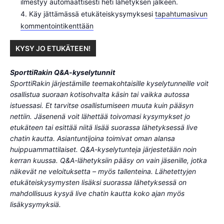
ilmestyy automaattisesti heti lähetyksen jälkeen.
Käy jättämässä etukäteiskysymyksesi
tapahtumasivun
kommentointikenttään
KYSY JO ETUKÄTEEN!
SporttiRakin Q&A-kyselytunnit
SporttiRakin järjestämille teemakohtaisille kyselytunneille voit
osallistua suoraan kotisohvalta käsin tai vaikka autossa
istuessasi. Et tarvitse osallistumiseen muuta kuin pääsyn
nettiin. Jäsenenä voit lähettää toivomasi kysymykset jo
etukäteen tai esittää niitä lisää suorassa lähetyksessä live
chatin kautta. Asiantuntijoina toimivat oman alansa
huippuammattilaiset. Q&A-kyselytunteja järjestetään noin
kerran kuussa.
Q&A-lähetyksiin pääsy on vain jäsenille, jotka
näkevät ne veloituksetta – myös tallenteina. Lähetettyjen
etukäteiskysymysten lisäksi suorassa lähetyksessä on
mahdollisuus kysyä live chatin kautta koko ajan myös
lisäkysymyksiä.