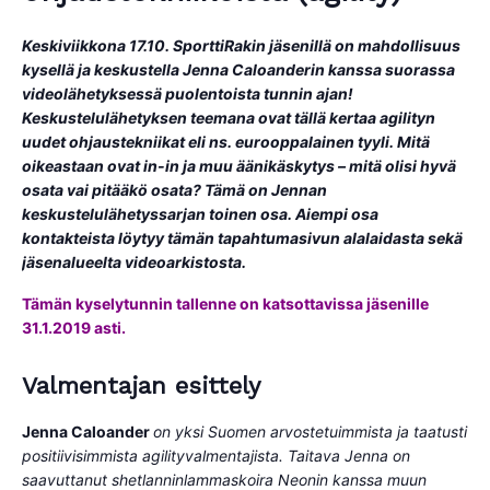
Keskiviikkona 17.10. SporttiRakin jäsenillä on mahdollisuus
kysellä ja keskustella Jenna Caloanderin kanssa suorassa
videolähetyksessä puolentoista tunnin ajan!
Keskustelulähetyksen teemana ovat tällä kertaa agilityn
uudet ohjaustekniikat eli ns. eurooppalainen tyyli. Mitä
oikeastaan ovat in-in ja muu äänikäskytys – mitä olisi hyvä
osata vai pitääkö osata? Tämä on Jennan
keskustelulähetyssarjan toinen osa. Aiempi osa
kontakteista löytyy tämän tapahtumasivun alalaidasta sekä
jäsenalueelta videoarkistosta.
Tämän kyselytunnin tallenne on katsottavissa jäsenille
31.1.2019 asti.
Valmentajan esittely
Jenna Caloander
on yksi Suomen arvostetuimmista ja taatusti
positiivisimmista agilityvalmentajista. Taitava Jenna on
saavuttanut shetlanninlammaskoira Neonin kanssa muun