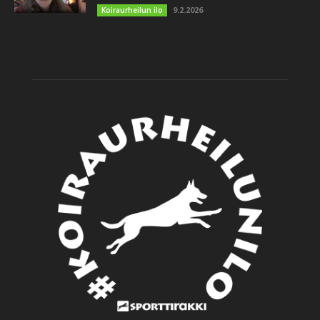
9.2.2026
Koiraurheilun ilo