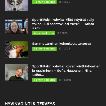
18.3.2026
Eläinten koulutus
SporttiRakin kahvila: Miltä näyttää rally-
tokon uusi sääntövuosi 2026? – Krista
Karhu...
9.2.2026
Koiraurheilun ilo
Sammuttaminen koirankoulutuksessa
22.1.2026
Eläinten koulutus
SporttiRakin kahvila: Koiran käyttäytyminen
ja oppiminen – Sofia Haapanen, Nina
Laiho...
21.12.2025
Eläinten koulutus
HYVINVOINTI & TERVEYS