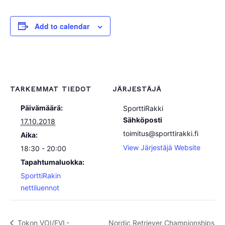
Add to calendar
TARKEMMAT TIEDOT
JÄRJESTÄJÄ
Päivämäärä:
SporttiRakki
Sähköposti
17.10.2018
toimitus@sporttirakki.fi
Aika:
View Järjestäjä Website
18:30 - 20:00
Tapahtumaluokka:
SporttiRakin
nettiluennot
Tokon VOI/EVL-
Nordic Retriever Championships