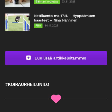
23.11.2025
Eläinten koulutus
Nettiluento ma 17.11. – Hyppäämisen
haasteet – Nina Hänninen
14.11.2025
PRO
Lue lisää artikkeleitamme!
#KOIRAURHEILUNILO