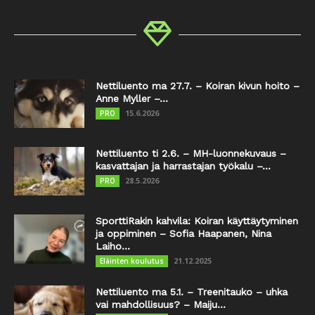
Nettiluento ma 27.7. – Koiran kivun hoito –
Anne Myller –...
15.6.2026
PRO
Nettiluento ti 2.6. – MH-luonnekuvaus –
kasvattajan ja harrastajan työkalu –...
28.5.2026
PRO
SporttiRakin kahvila: Koiran käyttäytyminen
ja oppiminen – Sofia Haapanen, Nina
Laiho...
21.12.2025
Eläinten koulutus
Nettiluento ma 5.1. – Treenitauko – uhka
vai mahdollisuus? – Maiju...