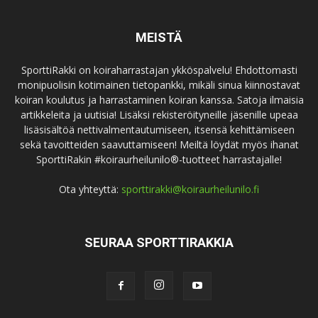
MEISTÄ
SporttiRakki on koiraharrastajan ykköspalvelu! Ehdottomasti
monipuolisin kotimainen tietopankki, mikäli sinua kiinnostavat
koiran koulutus ja harrastaminen koiran kanssa. Satoja ilmaisia
artikkeleita ja uutisia! Lisäksi rekisteröityneille jäsenille upeaa
lisäsisältöä nettivalmentautumiseen, itsensä kehittämiseen
sekä tavoitteiden saavuttamiseen! Meiltä löydät myös ihanat
SporttiRakin #koiraurheilunilo®-tuotteet harrastajalle!
Ota yhteyttä:
sporttirakki@koiraurheilunilo.fi
SEURAA SPORTTIRAKKIA