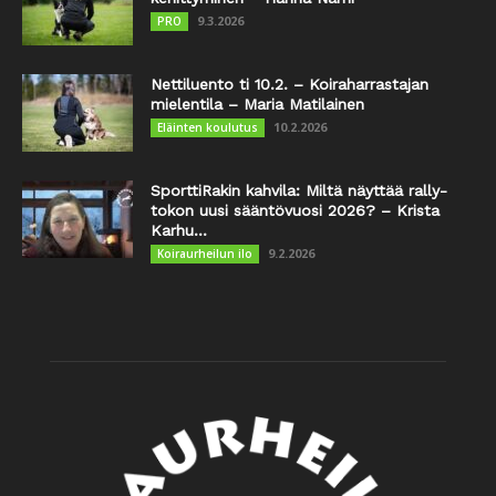
9.3.2026
PRO
Nettiluento ti 10.2. – Koiraharrastajan
mielentila – Maria Matilainen
10.2.2026
Eläinten koulutus
SporttiRakin kahvila: Miltä näyttää rally-
tokon uusi sääntövuosi 2026? – Krista
Karhu...
9.2.2026
Koiraurheilun ilo