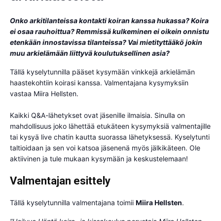
Onko arkitilanteissa kontakti koiran kanssa hukassa? Koira
ei osaa rauhoittua? Remmissä kulkeminen ei oikein onnistu
etenkään innostavissa tilanteissa? Vai mietityttääkö jokin
muu arkielämään liittyvä koulutuksellinen asia?
Tällä kyselytunnilla pääset kysymään vinkkejä arkielämän
haastekohtiin koirasi kanssa. Valmentajana kysymyksiin
vastaa Miira Hellsten.
Kaikki Q&A-lähetykset ovat jäsenille ilmaisia. Sinulla on
mahdollisuus joko lähettää etukäteen kysymyksiä valmentajille
tai kysyä live chatin kautta suorassa lähetyksessä. Kyselytunti
taltioidaan ja sen voi katsoa jäsenenä myös jälkikäteen. Ole
aktiivinen ja tule mukaan kysymään ja keskustelemaan!
Valmentajan esittely
Tällä kyselytunnilla valmentajana toimii
Miira Hellsten
.