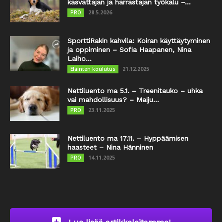
kasvattajan ja harrastajan työkalu –...
28.5.2026
PRO
SporttiRakin kahvila: Koiran käyttäytyminen
ja oppiminen – Sofia Haapanen, Nina
Laiho...
21.12.2025
Eläinten koulutus
Nettiluento ma 5.1. – Treenitauko – uhka
vai mahdollisuus? – Maiju...
23.11.2025
PRO
Nettiluento ma 17.11. – Hyppäämisen
haasteet – Nina Hänninen
14.11.2025
PRO