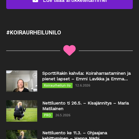
Lue lisää artikkeleitamme!
#KOIRAURHEILUNILO
SporttiRakin kahvila: Koiraharrastaminen ja
pienet lapset – Emmi Lavikka ja Emma...
12.6.2026
Koiraurheilun ilo
Nettiluento ti 26.5. – Kisajännitys – Maria
Matilainen
26.5.2026
PRO
Nettiluento ke 11.3. – Ohjaajana
kehittyminen – Hanna Närhi