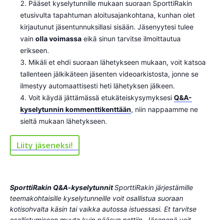
Pääset kyselytunnille mukaan suoraan SporttiRakin
etusivulta tapahtuman aloitusajankohtana, kunhan olet
kirjautunut jäsentunnuksillasi sisään. Jäsenyytesi tulee
vain
olla voimassa
eikä sinun tarvitse ilmoittautua
erikseen.
Mikäli et ehdi suoraan lähetykseen mukaan, voit katsoa
tallenteen jälkikäteen jäsenten videoarkistosta, jonne se
ilmestyy automaattisesti heti lähetyksen jälkeen.
Voit käydä jättämässä etukäteiskysymyksesi
Q&A-
kyselytunnin kommenttikenttään
, niin nappaamme ne
sieltä mukaan lähetykseen.
Liity jäseneksi!
SporttiRakin Q&A-kyselytunnit
SporttiRakin järjestämille
teemakohtaisille kyselytunneille voit osallistua suoraan
kotisohvalta käsin tai vaikka autossa istuessasi. Et tarvitse
osallistumiseen muuta kuin pääsyn nettiin. Jäsenenä voit