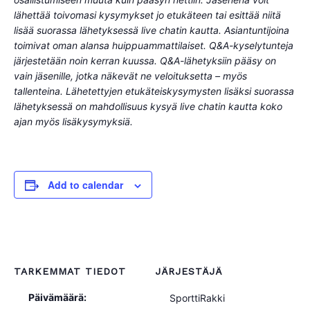
lähettää toivomasi kysymykset jo etukäteen tai esittää niitä
lisää suorassa lähetyksessä live chatin kautta. Asiantuntijoina
toimivat oman alansa huippuammattilaiset. Q&A-kyselytunteja
järjestetään noin kerran kuussa. Q&A-lähetyksiin pääsy on
vain jäsenille, jotka näkevät ne veloituksetta – myös
tallenteina. Lähetettyjen etukäteiskysymysten lisäksi suorassa
lähetyksessä on mahdollisuus kysyä live chatin kautta koko
ajan myös lisäkysymyksiä.
Add to calendar
TARKEMMAT TIEDOT
JÄRJESTÄJÄ
Päivämäärä:
SporttiRakki