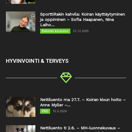
SporttiRakin kahvila: Koiran käyttäytyminen
ja oppiminen – Sofia Haapanen, Nina
Laiho...
21.12.2025
Eläinten koulutus
HYVINVOINTI & TERVEYS
Nettiluento ma 27.7. – Koiran kivun hoito –
Anne Myller –...
15.6.2026
PRO
Nettiluento ti 2.6. – MH-luonnekuvaus –