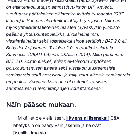
”Heiluva Häntä koira- ja kissakoulun perustaja Miira Hellsten
on eläintenkouluttajan ammattitutkinnon (AT, Amiedu)
suorittanut päätoiminen eläintenkouluttaja (vuodesta 2007
lähtien) ja Suomen eläintenkouluttajat ry:n jäsen. Miira on
myös yhteiskuntatieteiden maisteri (Jyväskylän yliopisto,
pääaine yhteiskuntapolitiikka, sivuaineina mm.
viestintäaineita) sekä toistaiseksi ainoa sertifioitu BAT 2.0 eli
Behavior Adjustment Training 2.0 -metodin kouluttaja
Suomessa (CBATI-tutkinto USA:ssa 2014). Miira pitää mm.
BAT 2.0, Koiran elekieli, Koiran ei-toivotun käytöksen
poiskouluttamisen aiheita sekä kissakoulutusteemaisia
seminaareja sekä nosework- ja rally-toko-aiheisia seminaareja
eri puolella Suomea. Miira on erikoistunut varsinkin
arkatassujen ja remmirähjääjien kouluttamiseen.”
Näin pääset mukaan!
Mikäli et ole vielä jäsen,
liity ensin jäseneksi!
Q&A-
lähetyksiin on pääsy vain jäsenillä ja ne ovat
jäsenille
ilmaisia
.