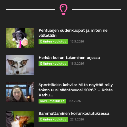
Pentuarjen sudenkuopat ja miten ne
vältetään
12.5.2026
Eläinten koulutus
Herkän koiran tukeminen arjessa
18.3.2026
Eläinten koulutus
SporttiRakin kahvila: Miltä näyttää rally-
tokon uusi sääntövuosi 2026? – Krista
Karhu...
9.2.2026
Koiraurheilun ilo
Sammuttaminen koirankoulutuksessa
22.1.2026
Eläinten koulutus