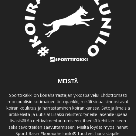
MEISTÄ
SporttiRakki on koiraharrastajan ykköspalvelu! Ehdottomasti
monipuolisin kotimainen tietopankki, mikäli sinua kiinnostavat
koiran koulutus ja harrastaminen koiran kanssa. Satoja ilmaisia
artikkeleita ja uutisia! Lisäksi rekisteröityneille jäsenille upeaa
lisäsisältöä nettivalmentautumiseen, itsensä kehittämiseen
sekä tavoitteiden saavuttamiseen! Meiltä löydät myös ihanat
SporttiRakin #koiraurheilunilo®-tuotteet harrastajalle!