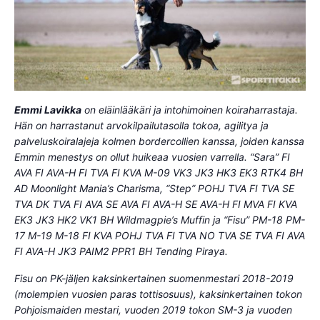
Emmi Lavikka
on eläinlääkäri ja intohimoinen koiraharrastaja.
Hän on harrastanut arvokilpailutasolla tokoa, agilitya ja
palveluskoiralajeja kolmen bordercollien kanssa, joiden kanssa
Emmin menestys on ollut huikeaa vuosien varrella. “Sara” FI
AVA FI AVA-H FI TVA FI KVA M-09 VK3 JK3 HK3 EK3 RTK4 BH
AD Moonlight Mania’s Charisma, “Step” POHJ TVA FI TVA SE
TVA DK TVA FI AVA SE AVA FI AVA-H SE AVA-H FI MVA FI KVA
EK3 JK3 HK2 VK1 BH Wildmagpie’s Muffin ja “Fisu” PM-18 PM-
17 M-19 M-18 FI KVA POHJ TVA FI TVA NO TVA SE TVA FI AVA
FI AVA-H JK3 PAIM2 PPR1 BH Tending Piraya.
Fisu on PK-jäljen kaksinkertainen suomenmestari 2018-2019
(molempien vuosien paras tottisosuus), kaksinkertainen tokon
Pohjoismaiden mestari, vuoden 2019 tokon SM-3 ja vuoden