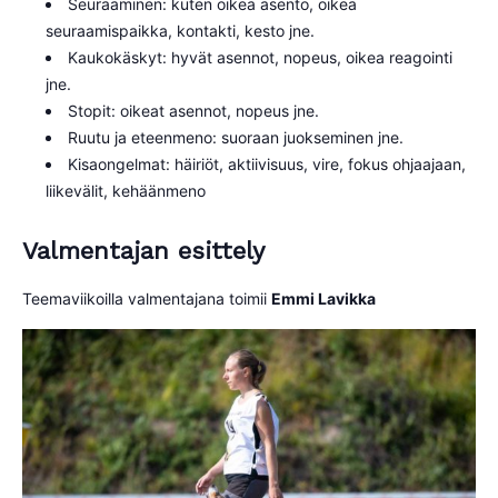
Seuraaminen: kuten oikea asento, oikea
seuraamispaikka, kontakti, kesto jne.
Kaukokäskyt: hyvät asennot, nopeus, oikea reagointi
jne.
Stopit: oikeat asennot, nopeus jne.
Ruutu ja eteenmeno: suoraan juokseminen jne.
Kisaongelmat: häiriöt, aktiivisuus, vire, fokus ohjaajaan,
liikevälit, kehäänmeno
Valmentajan esittely
Teemaviikoilla valmentajana toimii
Emmi Lavikka