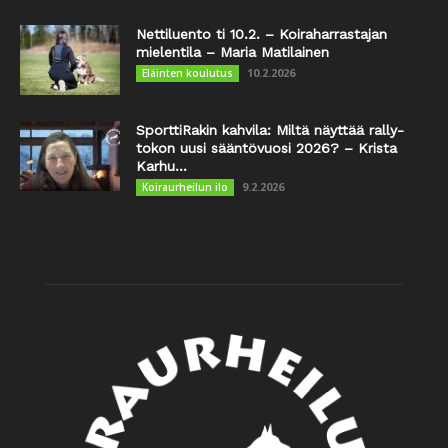
Nettiluento ti 10.2. – Koiraharrastajan
mielentila – Maria Matilainen
10.2.2026
Eläinten koulutus
SporttiRakin kahvila: Miltä näyttää rally-
tokon uusi sääntövuosi 2026? – Krista
Karhu...
9.2.2026
Koiraurheilun ilo