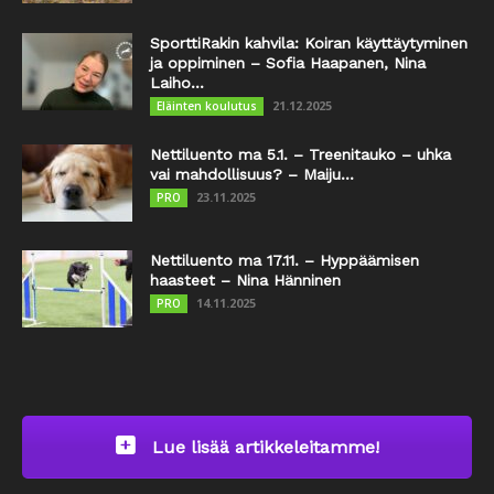
SporttiRakin kahvila: Koiran käyttäytyminen
ja oppiminen – Sofia Haapanen, Nina
Laiho...
21.12.2025
Eläinten koulutus
Nettiluento ma 5.1. – Treenitauko – uhka
vai mahdollisuus? – Maiju...
23.11.2025
PRO
Nettiluento ma 17.11. – Hyppäämisen
haasteet – Nina Hänninen
14.11.2025
PRO
Lue lisää artikkeleitamme!