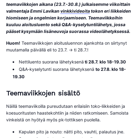
teemaviikkojen aikana (23.7.-30.8.) julkaisemme viikoittain
valmentaja Emmi Lavikan
vinkkivideoita
tokon eri liikkeiden
hiomiseen ja ongelmien korjaamiseen. Teemaviikkoihin
kuuluu aloitusluento sekä Q&A-kyselytuntilähetys, jossa
pääset kysymään lisäneuvoja suorassa videolähetyksessä.
Huom!
Teemaviikkojen aloitusluennon ajankohta on siirtynyt
muutamalla päivällä eli to 23.7. -> ti 28.7.!
Nettiluento suorana lähetyksenä
ti 28.7.
klo 18-19.30
Q&A-kyselytunti suorana lähetyksenä
to 27.8. klo 18-
19.30
Teemaviikkojen sisältö
Näillä teemaviikoilla pureudutaan erilaisiin toko-liikkeiden ja
koesuoritusten haastekohtiin ja niiden ratkomiseen. Samoista
vinkeistä on hyötyä myös pk-tottiksen puolella.
Kapulan pito ja nouto: nätti pito, vauhti, palautus jne.