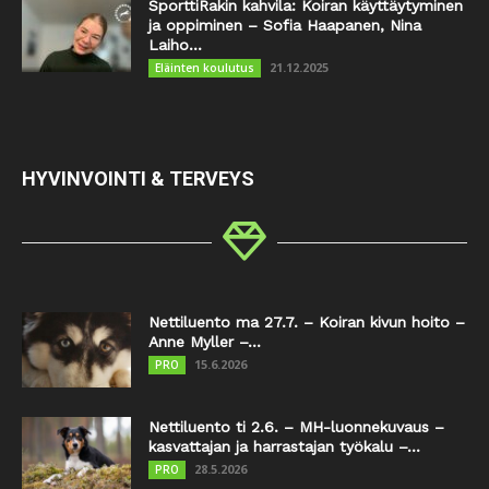
SporttiRakin kahvila: Koiran käyttäytyminen
ja oppiminen – Sofia Haapanen, Nina
Laiho...
21.12.2025
Eläinten koulutus
HYVINVOINTI & TERVEYS
Nettiluento ma 27.7. – Koiran kivun hoito –
Anne Myller –...
15.6.2026
PRO
Nettiluento ti 2.6. – MH-luonnekuvaus –
kasvattajan ja harrastajan työkalu –...
28.5.2026
PRO