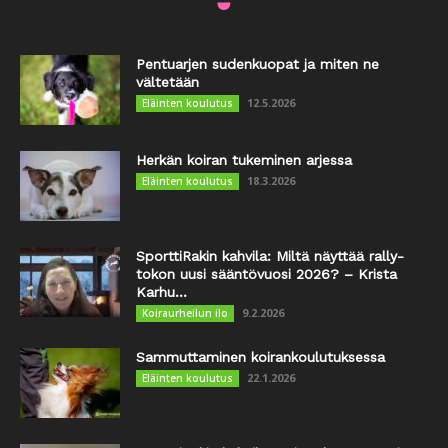
Pentuarjen sudenkuopat ja miten ne
vältetään
12.5.2026
Eläinten koulutus
Herkän koiran tukeminen arjessa
18.3.2026
Eläinten koulutus
SporttiRakin kahvila: Miltä näyttää rally-
tokon uusi sääntövuosi 2026? – Krista
Karhu...
9.2.2026
Koiraurheilun ilo
Sammuttaminen koirankoulutuksessa
22.1.2026
Eläinten koulutus