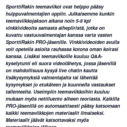
SporttiRakin teemaviikot ovat helppo pääsy
huippuvalmentajien oppiin. Julkaisemme kunkin
teemaviikkojakson aikana noin 5-8 kpl
vinkkivideoita samasta aihepiiristä, jotka on
kuvattu vastuuvalmentajan kanssa varta vasten
SporttiRakin PRO-jäsenille. Vinkkivideoiden avulla
voit opetella asioita rauhassa kotona oman koirasi
kanssa. Lisäksi teemaviikoille kuuluu Q&A-
kyselytunti eli suora videolähetys, jossa jäsenillä
on mahdollisuus kysyä live chatin kautta
lisäkysymyksiä valmentajalta tai lähettää
kysymykset jo etukäteen ja kuunnella vastaukset
tallenteelta. Useimpiin teemaviikkoihin kuuluu
mukaan myös nettiluento aiheen teoriasta.
Kaikilla
PRO-jäsenillä on automaattisesti pääsy katsomaan
kaikki teemaviikkojen materiaalit ilmaiseksi.
Materiaalit jäävät katsottavaksi myös
teemaviikkojen jälkeen.