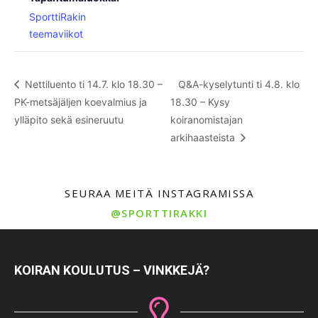
SporttiRakin
teemaviikot
Nettiluento ti 14.7. klo 18.30 –
Q&A-kyselytunti ti 4.8. klo
PK-metsäjäljen koevalmius ja
18.30 – Kysy
ylläpito sekä esineruutu
koiranomistajan
arkihaasteista
SEURAA MEITÄ INSTAGRAMISSA
@SPORTTIRAKKI
KOIRAN KOULUTUS – VINKKEJÄ?