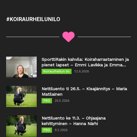
#KOIRAURHEILUNILO
SporttiRakin kahvila: Koiraharrastaminen ja
pienet lapset – Emmi Lavikka ja Emma...
12.6.2026
Koiraurheilun ilo
Nettiluento ti 26.5. – Kisajännitys – Maria
Matilainen
26.5.2026
PRO
Nettiluento ke 11.3. – Ohjaajana
kehittyminen – Hanna Närhi
9.3.2026
PRO