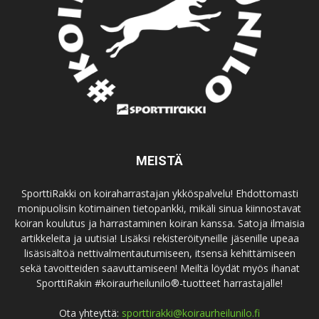
MEISTÄ
SporttiRakki on koiraharrastajan ykköspalvelu! Ehdottomasti
monipuolisin kotimainen tietopankki, mikäli sinua kiinnostavat
koiran koulutus ja harrastaminen koiran kanssa. Satoja ilmaisia
artikkeleita ja uutisia! Lisäksi rekisteröityneille jäsenille upeaa
lisäsisältöä nettivalmentautumiseen, itsensä kehittämiseen
sekä tavoitteiden saavuttamiseen! Meiltä löydät myös ihanat
SporttiRakin #koiraurheilunilo®-tuotteet harrastajalle!
Ota yhteyttä:
sporttirakki@koiraurheilunilo.fi