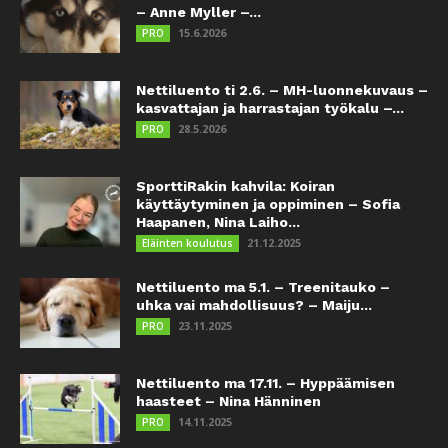
– Anne Myller –...
15.6.2026
PRO
Nettiluento ti 2.6. – MH-luonnekuvaus –
kasvattajan ja harrastajan työkalu –...
28.5.2026
PRO
SporttiRakin kahvila: Koiran
käyttäytyminen ja oppiminen – Sofia
Haapanen, Nina Laiho...
21.12.2025
Eläinten koulutus
Nettiluento ma 5.1. – Treenitauko –
uhka vai mahdollisuus? – Maiju...
23.11.2025
PRO
Nettiluento ma 17.11. – Hyppäämisen
haasteet – Nina Hänninen
14.11.2025
PRO