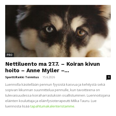
PRO
Nettiluento ma 27.7. – Koiran kivun
hoito – Anne Myller –...
SporttiRakki Toimitus
-
15.6.2026
0
Luennolla käsitellään pennun fyysistä kasvua ja kehitystä sekä
sopivan liikunnan suunnittelua pennulle, kun tavoitteena on
tulevaisuudessa koiraharrastuksiin osallistuminen. Luennoitsijana
eläinten kouluttaja ja eläinfysioterapeutti Milka Tauru. Lue
luennosta lisää
tapahtumakalenteristamme
.