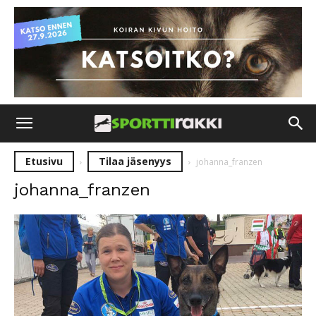
Etusivu
Tilaa jäsenyys
johanna_franzen
johanna_franzen