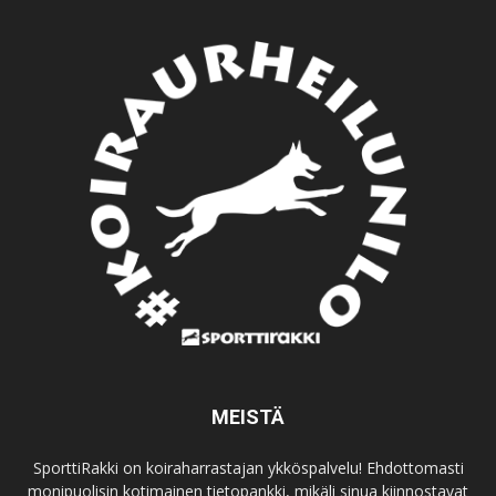
MEISTÄ
SporttiRakki on koiraharrastajan ykköspalvelu! Ehdottomasti
monipuolisin kotimainen tietopankki, mikäli sinua kiinnostavat