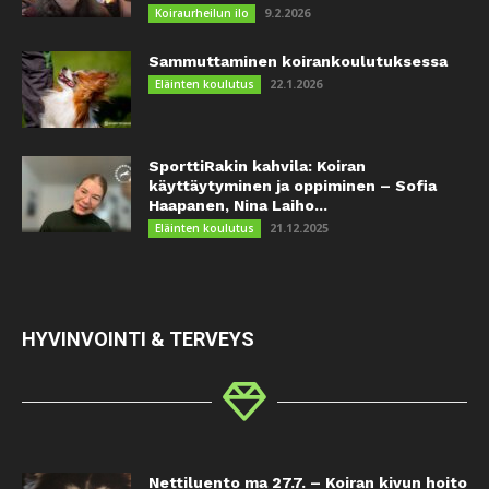
9.2.2026
Koiraurheilun ilo
Sammuttaminen koirankoulutuksessa
22.1.2026
Eläinten koulutus
SporttiRakin kahvila: Koiran
käyttäytyminen ja oppiminen – Sofia
Haapanen, Nina Laiho...
21.12.2025
Eläinten koulutus
HYVINVOINTI & TERVEYS
Nettiluento ma 27.7. – Koiran kivun hoito