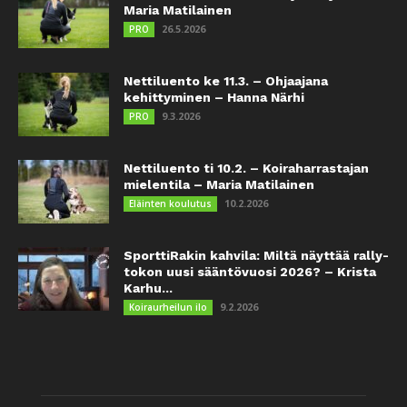
Maria Matilainen
26.5.2026
PRO
Nettiluento ke 11.3. – Ohjaajana
kehittyminen – Hanna Närhi
9.3.2026
PRO
Nettiluento ti 10.2. – Koiraharrastajan
mielentila – Maria Matilainen
10.2.2026
Eläinten koulutus
SporttiRakin kahvila: Miltä näyttää rally-
tokon uusi sääntövuosi 2026? – Krista
Karhu...
9.2.2026
Koiraurheilun ilo