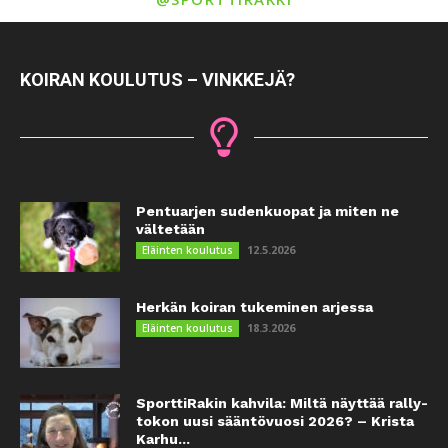
KOIRAN KOULUTUS – VINKKEJÄ?
Pentuarjen sudenkuopat ja miten ne
vältetään
12.5.2026
Eläinten koulutus
Herkän koiran tukeminen arjessa
18.3.2026
Eläinten koulutus
SporttiRakin kahvila: Miltä näyttää rally-
tokon uusi sääntövuosi 2026? – Krista
Karhu...