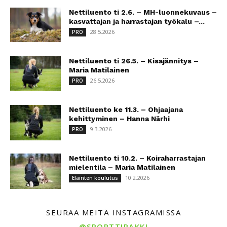
Nettiluento ti 2.6. – MH-luonnekuvaus –
kasvattajan ja harrastajan työkalu –...
28.5.2026
PRO
Nettiluento ti 26.5. – Kisajännitys –
Maria Matilainen
26.5.2026
PRO
Nettiluento ke 11.3. – Ohjaajana
kehittyminen – Hanna Närhi
9.3.2026
PRO
Nettiluento ti 10.2. – Koiraharrastajan
mielentila – Maria Matilainen
10.2.2026
Eläinten koulutus
SEURAA MEITÄ INSTAGRAMISSA
@SPORTTIRAKKI