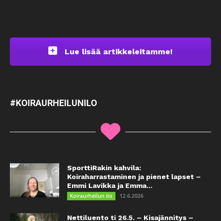
Lue lisää artikkeleitamme!
#KOIRAURHEILUNILO
SporttiRakin kahvila:
Koiraharrastaminen ja pienet lapset –
Emmi Lavikka ja Emma...
12.6.2026
Koiraurheilun ilo
Nettiluento ti 26.5. – Kisajännitys –