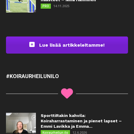
14.11.2025
PRO
Lue lisää artikkeleitamme!
#KOIRAURHEILUNILO
SporttiRakin kahvila:
Koiraharrastaminen ja pienet lapset –
Emmi Lavikka ja Emma...
12.6.2026
Koiraurheilun ilo