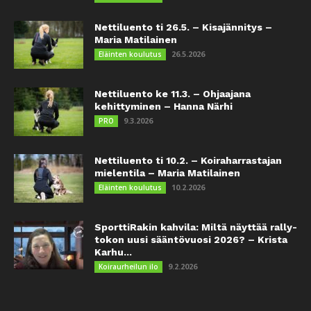
Nettiluento ti 26.5. – Kisajännitys –
Maria Matilainen
26.5.2026
Eläinten koulutus
Nettiluento ke 11.3. – Ohjaajana
kehittyminen – Hanna Närhi
9.3.2026
PRO
Nettiluento ti 10.2. – Koiraharrastajan
mielentila – Maria Matilainen
10.2.2026
Eläinten koulutus
SporttiRakin kahvila: Miltä näyttää rally-
tokon uusi sääntövuosi 2026? – Krista
Karhu...
9.2.2026
Koiraurheilun ilo