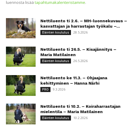
luennosta lisää
tapahtumakalenteristamme
.
Nettiluento ti 2.6. – MH-luonnekuvaus –
kasvattajan ja harrastajan työkalu –...
28.5.2026
Eläinten koulutus
Nettiluento ti 26.5. – Kisajännitys –
Maria Matilainen
26.5.2026
Eläinten koulutus
Nettiluento ke 11.3. – Ohjaajana
kehittyminen – Hanna Närhi
9.3.2026
PRO
Nettiluento ti 10.2. – Koiraharrastajan
mielentila – Maria Matilainen
10.2.2026
Eläinten koulutus