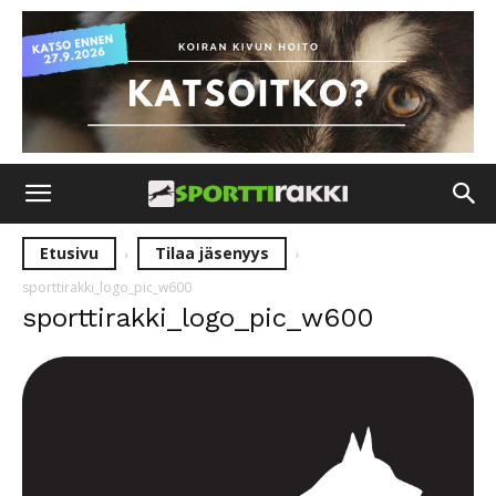
Etusivu
Tilaa jäsenyys
sporttirakki_logo_pic_w600
sporttirakki_logo_pic_w600