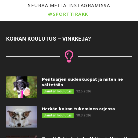
SEURAA MEITÄ INSTAGRAMISSA
@SPORTTIRAKKI
KOIRAN KOULUTUS – VINKKEJÄ?
Pentuarjen sudenkuopat ja miten ne
vältetään
12.5.2026
Eläinten koulutus
Herkän koiran tukeminen arjessa
18.3.2026
Eläinten koulutus