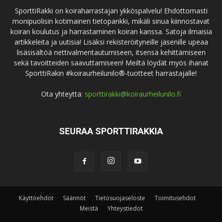
SporttiRakki on koiraharrastajan ykköspalvelu! Ehdottomasti
monipuolisin kotimainen tietopankki, mikäli sinua kiinnostavat
koiran koulutus ja harrastaminen koiran kanssa. Satoja ilmaisia
artikkeleita ja uutisia! Lisäksi rekisteröityneille jäsenille upeaa
lisäsisältöä nettivalmentautumiseen, itsensä kehittämiseen
sekä tavoitteiden saavuttamiseen! Meiltä löydät myös ihanat
SporttiRakin #koiraurheilunilo®-tuotteet harrastajalle!
Ota yhteyttä:
sporttirakki@koiraurheilunilo.fi
SEURAA SPORTTIRAKKIA
Käyttöehdot
Säännöt
Tietosuojaseloste
Toimitusehdot
Meistä
Yhteystiedot