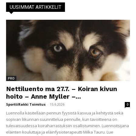
UUSIMMAT ARTIKKELIT
PRO
Nettiluento ma 27.7. – Koiran kivun
hoito – Anne Myller –...
SporttiRakki Toimitus
-
15.6.2026
0
Luennolla käsitellään pennun fyysistä kasvua ja kehitystä sekä
sopivan liikunnan suunnittelua pennulle, kun tavoitteena on
tulevaisuudessa koiraharrastuksiin osallistuminen. Luennoitsijana
eläinten kouluttaja ja eläinfysioterapeutti Milka Tauru. Lue