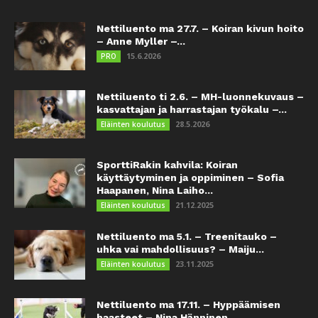
Nettiluento ma 27.7. – Koiran kivun hoito
– Anne Myller –...
15.6.2026
PRO
Nettiluento ti 2.6. – MH-luonnekuvaus –
kasvattajan ja harrastajan työkalu –...
28.5.2026
Eläinten koulutus
SporttiRakin kahvila: Koiran
käyttäytyminen ja oppiminen – Sofia
Haapanen, Nina Laiho...
21.12.2025
Eläinten koulutus
Nettiluento ma 5.1. – Treenitauko –
uhka vai mahdollisuus? – Maiju...
23.11.2025
Eläinten koulutus
Nettiluento ma 17.11. – Hyppäämisen
haasteet – Nina Hänninen