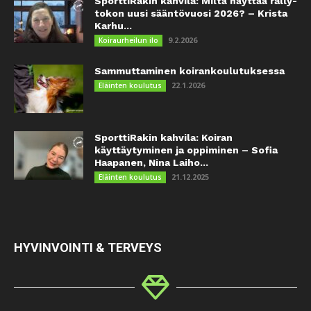
SporttiRakin kahvila: Miltä näyttää rally-
tokon uusi sääntövuosi 2026? – Krista
Karhu...
9.2.2026
Koiraurheilun ilo
Sammuttaminen koirankoulutuksessa
22.1.2026
Eläinten koulutus
SporttiRakin kahvila: Koiran
käyttäytyminen ja oppiminen – Sofia
Haapanen, Nina Laiho...
21.12.2025
Eläinten koulutus
HYVINVOINTI & TERVEYS