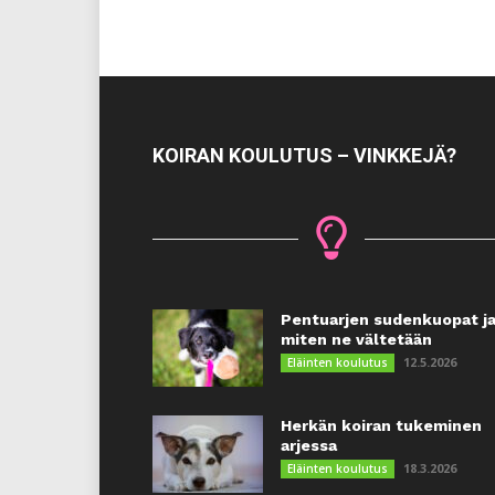
KOIRAN KOULUTUS – VINKKEJÄ?
Pentuarjen sudenkuopat j
miten ne vältetään
12.5.2026
Eläinten koulutus
Herkän koiran tukeminen
arjessa
18.3.2026
Eläinten koulutus