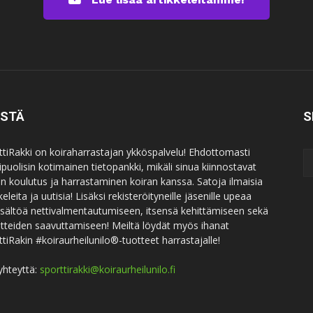
ISTÄ
S
ttiRakki on koiraharrastajan ykköspalvelu! Ehdottomasti
puolisin kotimainen tietopankki, mikäli sinua kiinnostavat
an koulutus ja harrastaminen koiran kanssa. Satoja ilmaisia
keleita ja uutisia! Lisäksi rekisteröityneille jäsenille upeaa
sisältöä nettivalmentautumiseen, itsensä kehittämiseen sekä
itteiden saavuttamiseen! Meiltä löydät myös ihanat
ttiRakin #koiraurheilunilo®-tuotteet harrastajalle!
yhteyttä:
sporttirakki@koiraurheilunilo.fi