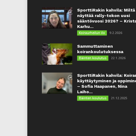
SporttiRakin kahvila: Miltä
näyttää rally-tokon uusi
sääntövuosi 2026? – Krist
Karhu...
9.2.2026
Koiraurheilun ilo
Sammuttaminen
koirankoulutuksessa
22.1.2026
Eläinten koulutus
SporttiRakin kahvila: Koira
käyttäytyminen ja oppimin
– Sofia Haapanen, Nina
Laiho...
21.12.2025
Eläinten koulutus