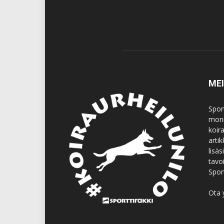
ME
Spor
moni
koir
artik
lisä
tavo
Spor
Ota 