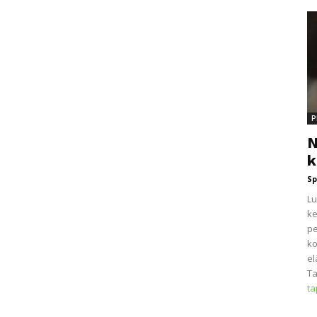
P
N
k
Sp
Lu
ke
pe
ko
el
Ta
t