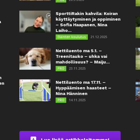
SporttiRakin kahvila: Koiran
käyttäytyminen ja oppiminen
a
– Sofia Haapanen, Nina
Laiho...
21.12.2025
Eläinten koulutus
Nettiluento ma 5.1. –
Treenitauko – uhka vai
mahdollisuus? – Maiju...
23.11.2025
PRO
n
Nettiluento ma 17.11. –
en
Hyppäämisen haasteet –
Nina Hänninen
14.11.2025
PRO
Lue lisää artikkeleitamme!