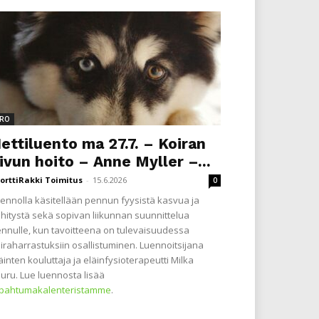
RO
ettiluento ma 27.7. – Koiran
ivun hoito – Anne Myller –...
orttiRakki Toimitus
-
15.6.2026
0
ennolla käsitellään pennun fyysistä kasvua ja
hitystä sekä sopivan liikunnan suunnittelua
nnulle, kun tavoitteena on tulevaisuudessa
iraharrastuksiin osallistuminen. Luennoitsijana
äinten kouluttaja ja eläinfysioterapeutti Milka
uru. Lue luennosta lisää
apahtumakalenteristamme
.