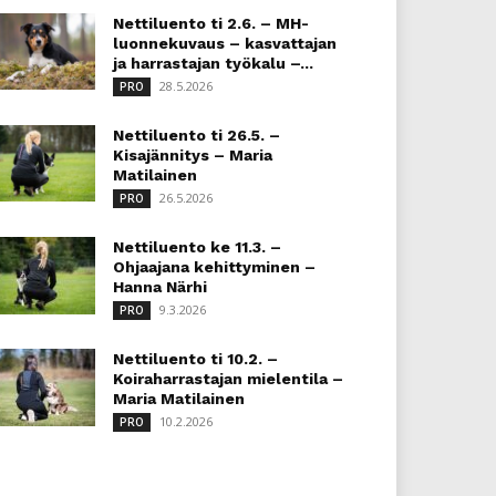
Nettiluento ti 2.6. – MH-
luonnekuvaus – kasvattajan
ja harrastajan työkalu –...
28.5.2026
PRO
Nettiluento ti 26.5. –
Kisajännitys – Maria
Matilainen
26.5.2026
PRO
Nettiluento ke 11.3. –
Ohjaajana kehittyminen –
Hanna Närhi
9.3.2026
PRO
Nettiluento ti 10.2. –
Koiraharrastajan mielentila –
Maria Matilainen
10.2.2026
PRO