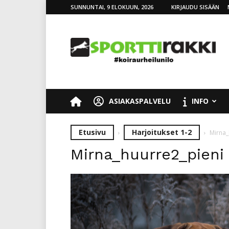
SUNNUNTAI, 9 ELOKUUN, 2026
KIRJAUDU SISÄÄN
SporttiRakki
ASIAKASPALVELU
INFO
Etusivu
Harjoitukset 1-2
Mirna_
Mirna_huurre2_pieni