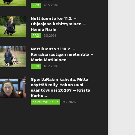
26.5.2026
PRO
Nettiluento ke 11.3. –
Ohjaajana kehittyminen –
Hanna Närhi
9.3.2026
PRO
Nettiluento ti 10.2. –
Koiraharrastajan mielentila –
Maria Matilainen
10.2.2026
PRO
SporttiRakin kahvila: Miltä
näyttää rally-tokon uusi
sääntövuosi 2026? – Krista
Karhu...
9.2.2026
Koiraurheilun ilo