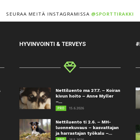
SEURAA MEITÄ INSTAGRAMISSA
@SPORTTIRAKKI
HYVINVOINTI & TERVEYS
#
a
Nettiluento ma 27.7. – Koiran
kivun hoito – Anne Myller
–...
15.6.2026
PRO
Nettiluento ti 2.6. – MH-
luonnekuvaus – kasvattajan
ja harrastajan työkalu –...
28.5.2026
PRO