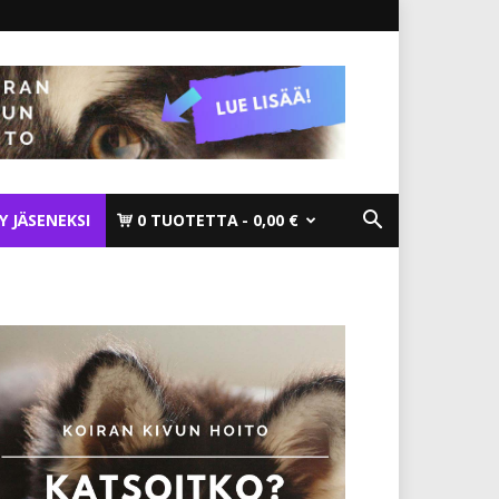
TY JÄSENEKSI
0 TUOTETTA
0,00 €