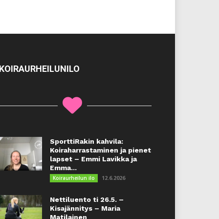
KOIRAURHEILUNILO
SporttiRakin kahvila:
Koiraharrastaminen ja pienet
lapset – Emmi Lavikka ja
Emma...
12.6.2026
Koiraurheilun ilo
Nettiluento ti 26.5. –
Kisajännitys – Maria
Matilainen