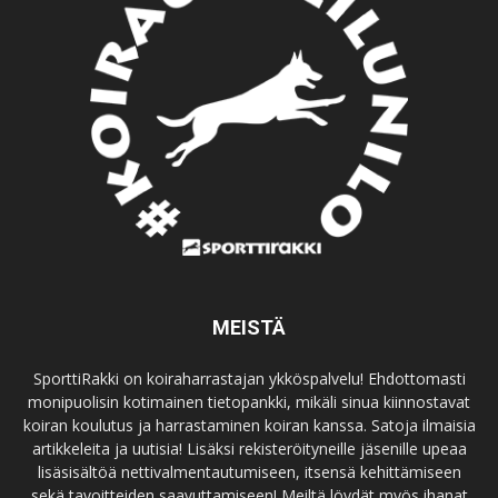
MEISTÄ
SporttiRakki on koiraharrastajan ykköspalvelu! Ehdottomasti
monipuolisin kotimainen tietopankki, mikäli sinua kiinnostavat
koiran koulutus ja harrastaminen koiran kanssa. Satoja ilmaisia
artikkeleita ja uutisia! Lisäksi rekisteröityneille jäsenille upeaa
lisäsisältöä nettivalmentautumiseen, itsensä kehittämiseen
sekä tavoitteiden saavuttamiseen! Meiltä löydät myös ihanat