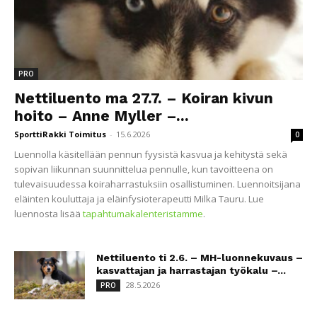
PRO
Nettiluento ma 27.7. – Koiran kivun
hoito – Anne Myller –...
SporttiRakki Toimitus
-
15.6.2026
0
Luennolla käsitellään pennun fyysistä kasvua ja kehitystä sekä
sopivan liikunnan suunnittelua pennulle, kun tavoitteena on
tulevaisuudessa koiraharrastuksiin osallistuminen. Luennoitsijana
eläinten kouluttaja ja eläinfysioterapeutti Milka Tauru. Lue
luennosta lisää
tapahtumakalenteristamme
.
Nettiluento ti 2.6. – MH-luonnekuvaus –
kasvattajan ja harrastajan työkalu –...
28.5.2026
PRO