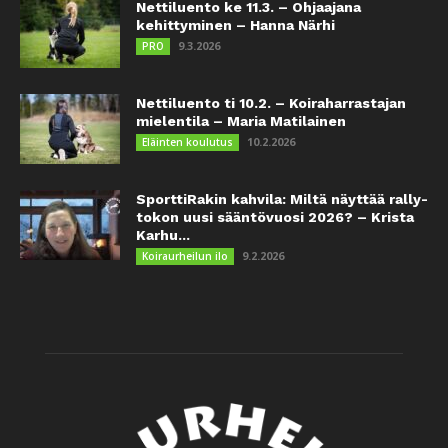
Nettiluento ke 11.3. – Ohjaajana
kehittyminen – Hanna Närhi
9.3.2026
PRO
Nettiluento ti 10.2. – Koiraharrastajan
mielentila – Maria Matilainen
10.2.2026
Eläinten koulutus
SporttiRakin kahvila: Miltä näyttää rally-
tokon uusi sääntövuosi 2026? – Krista
Karhu...
9.2.2026
Koiraurheilun ilo