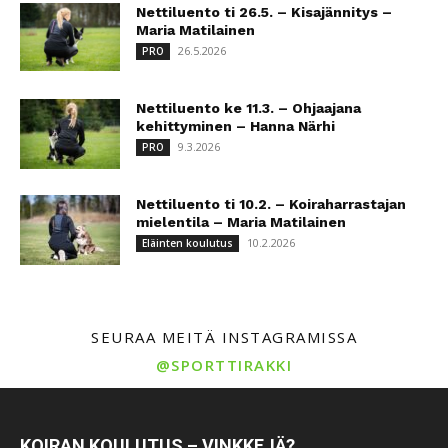
Nettiluento ti 26.5. – Kisajännitys –
Maria Matilainen
26.5.2026
PRO
Nettiluento ke 11.3. – Ohjaajana
kehittyminen – Hanna Närhi
9.3.2026
PRO
Nettiluento ti 10.2. – Koiraharrastajan
mielentila – Maria Matilainen
10.2.2026
Eläinten koulutus
SEURAA MEITÄ INSTAGRAMISSA
@SPORTTIRAKKI
KOIRAN KOULUTUS – VINKKEJÄ?