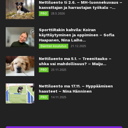
Nettiluento ti 2.6. – MH-luonnekuvaus –
kasvattajan ja harrastajan työkalu –...
28.5.2026
PRO
SporttiRakin kahvila: Koiran
käyttäytyminen ja oppiminen – Sofia
Haapanen, Nina Laiho...
21.12.2025
Eläinten koulutus
Nettiluento ma 5.1. – Treenitauko –
uhka vai mahdollisuus? – Maiju...
23.11.2025
PRO
Nettiluento ma 17.11. – Hyppäämisen
haasteet – Nina Hänninen
14.11.2025
PRO