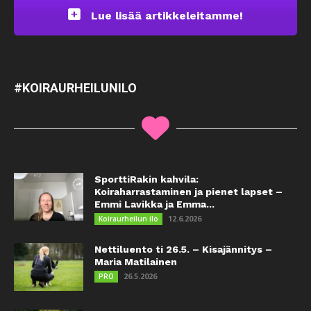
Lue lisää artikkeleitamme!
#KOIRAURHEILUNILO
SporttiRakin kahvila:
Koiraharrastaminen ja pienet lapset –
Emmi Lavikka ja Emma...
12.6.2026
Koiraurheilun ilo
Nettiluento ti 26.5. – Kisajännitys –
Maria Matilainen
26.5.2026
PRO