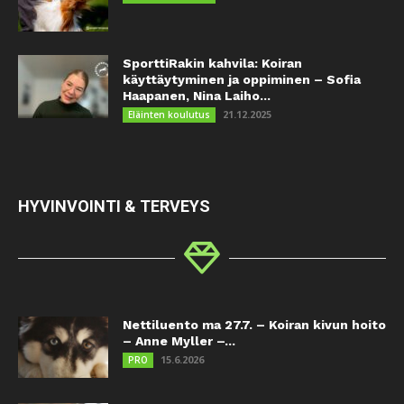
SporttiRakin kahvila: Koiran
käyttäytyminen ja oppiminen – Sofia
Haapanen, Nina Laiho...
21.12.2025
Eläinten koulutus
HYVINVOINTI & TERVEYS
Nettiluento ma 27.7. – Koiran kivun hoito
– Anne Myller –...
15.6.2026
PRO