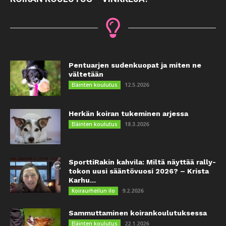
Pentuarjen sudenkuopat ja miten ne
vältetään
12.5.2026
Eläinten koulutus
Herkän koiran tukeminen arjessa
18.3.2026
Eläinten koulutus
SporttiRakin kahvila: Miltä näyttää rally-
tokon uusi sääntövuosi 2026? – Krista
Karhu...
9.2.2026
Koiraurheilun ilo
Sammuttaminen koirankoulutuksessa
22.1.2026
Eläinten koulutus