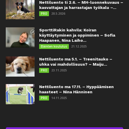
Nettiluento ti 2.6. – MH-luonnekuvaus –
kasvattajan ja harrastajan työkalu –...
28.5.2026
PRO
SporttiRakin kahvila: Koiran
käyttäytyminen ja oppiminen – Sofia
Haapanen, Nina Laiho...
21.12.2025
Eläinten koulutus
Nettiluento ma 5.1. – Treenitauko –
uhka vai mahdollisuus? – Maiju...
23.11.2025
PRO
Nettiluento ma 17.11. – Hyppäämisen
haasteet – Nina Hänninen
14.11.2025
PRO