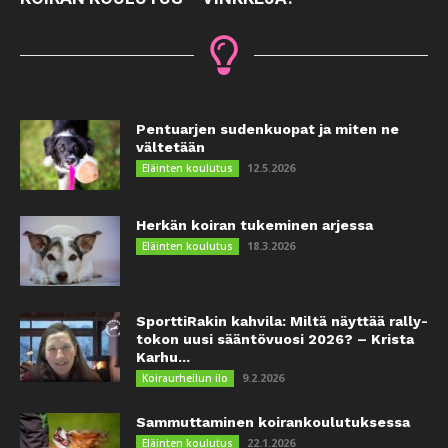
Pentuarjen sudenkuopat ja miten ne
vältetään
12.5.2026
Eläinten koulutus
Herkän koiran tukeminen arjessa
18.3.2026
Eläinten koulutus
SporttiRakin kahvila: Miltä näyttää rally-
tokon uusi sääntövuosi 2026? – Krista
Karhu...
9.2.2026
Koiraurheilun ilo
Sammuttaminen koirankoulutuksessa
22.1.2026
Eläinten koulutus