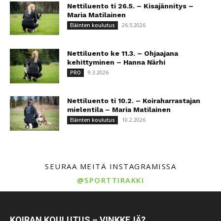
Nettiluento ti 26.5. – Kisajännitys –
Maria Matilainen
26.5.2026
Eläinten koulutus
Nettiluento ke 11.3. – Ohjaajana
kehittyminen – Hanna Närhi
9.3.2026
PRO
Nettiluento ti 10.2. – Koiraharrastajan
mielentila – Maria Matilainen
10.2.2026
Eläinten koulutus
SEURAA MEITÄ INSTAGRAMISSA
@SPORTTIRAKKI
KOIRAN KOULUTUS – VINKKEJÄ?