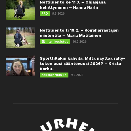
Nettiluento ke 11.3. – Ohjaajana
kehittyminen – Hanna Närhi
9.3.2026
PRO
Nettiluento ti 10.2. – Koiraharrastajan
mielentila – Maria Matilainen
10.2.2026
Eläinten koulutus
SporttiRakin kahvila: Miltä näyttää rally-
tokon uusi sääntövuosi 2026? – Krista
Karhu...
9.2.2026
Koiraurheilun ilo