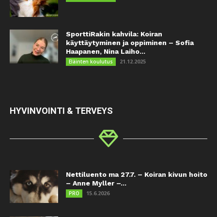
SporttiRakin kahvila: Koiran
käyttäytyminen ja oppiminen – Sofia
Haapanen, Nina Laiho...
21.12.2025
Eläinten koulutus
HYVINVOINTI & TERVEYS
Nettiluento ma 27.7. – Koiran kivun hoito
– Anne Myller –...
15.6.2026
PRO