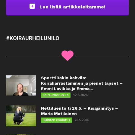
Lue lisää artikkeleitamme!
#KOIRAURHEILUNILO
SporttiRakin kahvila:
Koiraharrastaminen ja pienet lapset –
Emmi Lavikka ja Emma...
12.6.2026
Koiraurheilun ilo
Nettiluento ti 26.5. – Kisajännitys –
Maria Matilainen
26.5.2026
Eläinten koulutus