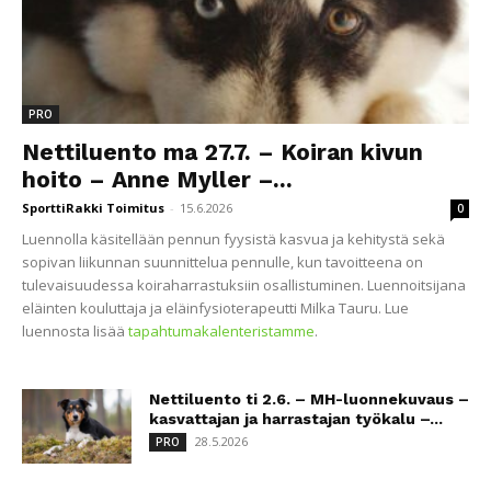
PRO
Nettiluento ma 27.7. – Koiran kivun
hoito – Anne Myller –...
SporttiRakki Toimitus
-
15.6.2026
0
Luennolla käsitellään pennun fyysistä kasvua ja kehitystä sekä
sopivan liikunnan suunnittelua pennulle, kun tavoitteena on
tulevaisuudessa koiraharrastuksiin osallistuminen. Luennoitsijana
eläinten kouluttaja ja eläinfysioterapeutti Milka Tauru. Lue
luennosta lisää
tapahtumakalenteristamme
.
Nettiluento ti 2.6. – MH-luonnekuvaus –
kasvattajan ja harrastajan työkalu –...
28.5.2026
PRO