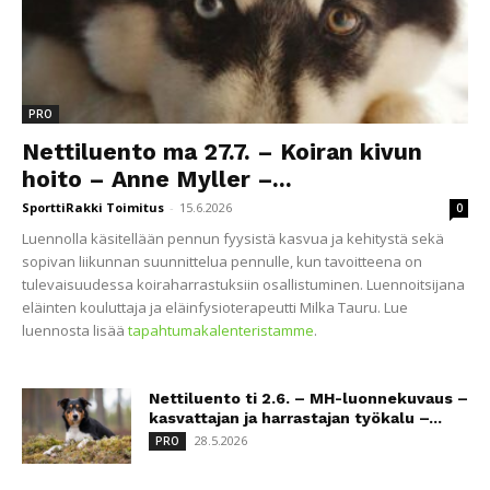
PRO
Nettiluento ma 27.7. – Koiran kivun
hoito – Anne Myller –...
SporttiRakki Toimitus
-
15.6.2026
0
Luennolla käsitellään pennun fyysistä kasvua ja kehitystä sekä
sopivan liikunnan suunnittelua pennulle, kun tavoitteena on
tulevaisuudessa koiraharrastuksiin osallistuminen. Luennoitsijana
eläinten kouluttaja ja eläinfysioterapeutti Milka Tauru. Lue
luennosta lisää
tapahtumakalenteristamme
.
Nettiluento ti 2.6. – MH-luonnekuvaus –
kasvattajan ja harrastajan työkalu –...
28.5.2026
PRO