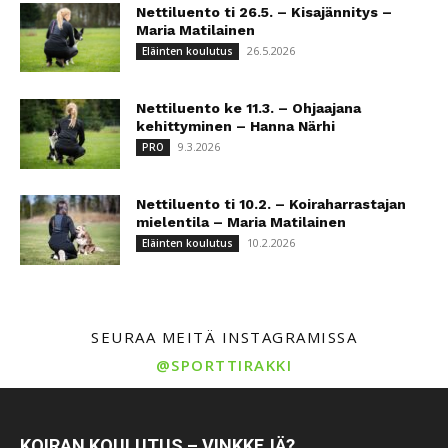
Nettiluento ti 26.5. – Kisajännitys –
Maria Matilainen
26.5.2026
Eläinten koulutus
Nettiluento ke 11.3. – Ohjaajana
kehittyminen – Hanna Närhi
9.3.2026
PRO
Nettiluento ti 10.2. – Koiraharrastajan
mielentila – Maria Matilainen
10.2.2026
Eläinten koulutus
SEURAA MEITÄ INSTAGRAMISSA
@SPORTTIRAKKI
KOIRAN KOULUTUS – VINKKEJÄ?