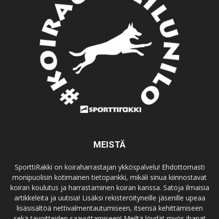
MEISTÄ
SporttiRakki on koiraharrastajan ykköspalvelu! Ehdottomasti
monipuolisin kotimainen tietopankki, mikäli sinua kiinnostavat
koiran koulutus ja harrastaminen koiran kanssa. Satoja ilmaisia
artikkeleita ja uutisia! Lisäksi rekisteröityneille jäsenille upeaa
lisäsisältöä nettivalmentautumiseen, itsensä kehittämiseen
sekä tavoitteiden saavuttamiseen! Meiltä löydät myös ihanat