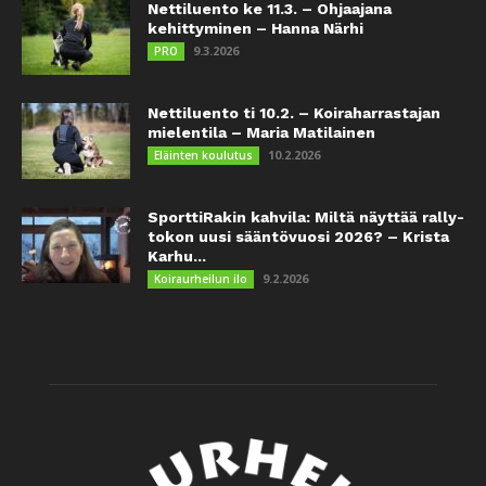
Nettiluento ke 11.3. – Ohjaajana
kehittyminen – Hanna Närhi
9.3.2026
PRO
Nettiluento ti 10.2. – Koiraharrastajan
mielentila – Maria Matilainen
10.2.2026
Eläinten koulutus
SporttiRakin kahvila: Miltä näyttää rally-
tokon uusi sääntövuosi 2026? – Krista
Karhu...
9.2.2026
Koiraurheilun ilo