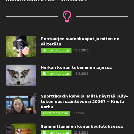
Pentuarjen sudenkuopat ja miten ne
vältetään
12.5.2026
Eläinten koulutus
Herkän koiran tukeminen arjessa
18.3.2026
Eläinten koulutus
SporttiRakin kahvila: Miltä näyttää rally-
tokon uusi sääntövuosi 2026? – Krista
Karhu...
9.2.2026
Koiraurheilun ilo
Sammuttaminen koirankoulutuksessa
22.1.2026
Eläinten koulutus