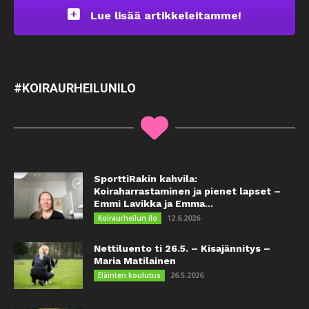
Lue lisää artikkeleitamme!
#KOIRAURHEILUNILO
SporttiRakin kahvila:
Koiraharrastaminen ja pienet lapset –
Emmi Lavikka ja Emma...
12.6.2026
Koiraurheilun ilo
Nettiluento ti 26.5. – Kisajännitys –
Maria Matilainen
26.5.2026
Eläinten koulutus