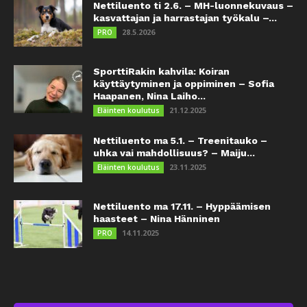
Nettiluento ti 2.6. – MH-luonnekuvaus –
kasvattajan ja harrastajan työkalu –...
28.5.2026
PRO
SporttiRakin kahvila: Koiran
käyttäytyminen ja oppiminen – Sofia
Haapanen, Nina Laiho...
21.12.2025
Eläinten koulutus
Nettiluento ma 5.1. – Treenitauko –
uhka vai mahdollisuus? – Maiju...
23.11.2025
Eläinten koulutus
Nettiluento ma 17.11. – Hyppäämisen
haasteet – Nina Hänninen
14.11.2025
PRO