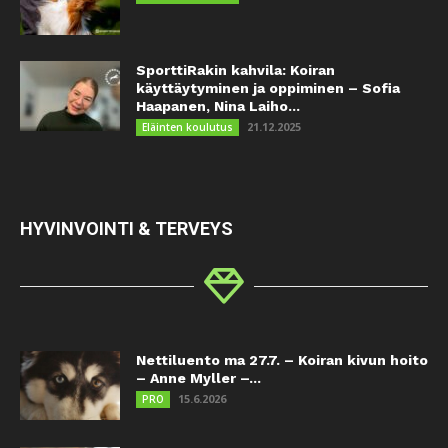
SporttiRakin kahvila: Koiran
käyttäytyminen ja oppiminen – Sofia
Haapanen, Nina Laiho...
21.12.2025
Eläinten koulutus
HYVINVOINTI & TERVEYS
Nettiluento ma 27.7. – Koiran kivun hoito
– Anne Myller –...
15.6.2026
PRO