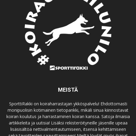
MEISTÄ
SporttiRakki on koiraharrastajan ykköspalvelu! Ehdottomasti
monipuolisin kotimainen tietopankki, mikäli sinua kiinnostavat
koiran koulutus ja harrastaminen koiran kanssa. Satoja ilmaisia
artikkeleita ja uutisia! Lisäksi rekisteröityneille jäsenille upeaa
lisäsisältöä nettivalmentautumiseen, itsensä kehittämiseen
sekä tavoitteiden saavuttamiseen! Meiltä löydät myös ihanat