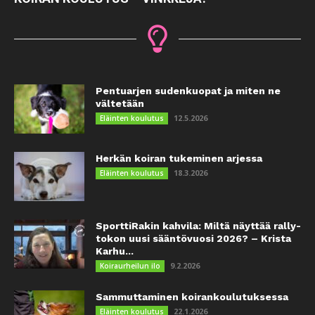
Pentuarjen sudenkuopat ja miten ne
vältetään
12.5.2026
Eläinten koulutus
Herkän koiran tukeminen arjessa
18.3.2026
Eläinten koulutus
SporttiRakin kahvila: Miltä näyttää rally-
tokon uusi sääntövuosi 2026? – Krista
Karhu...
9.2.2026
Koiraurheilun ilo
Sammuttaminen koirankoulutuksessa
22.1.2026
Eläinten koulutus