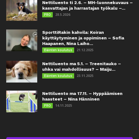
Nettiluento ti 2.6. – MH-luonnekuvaus –
kasvattajan ja harrastajan työkalu –...
28.5.2026
PRO
SporttiRakin kahvila: Koiran
käyttäytyminen ja oppiminen – Sofia
Haapanen, Nina Laiho...
21.12.2025
Eläinten koulutus
Nettiluento ma 5.1. – Treenitauko –
uhka vai mahdollisuus? – Maiju...
23.11.2025
Eläinten koulutus
Nettiluento ma 17.11. – Hyppäämisen
haasteet – Nina Hänninen
14.11.2025
PRO