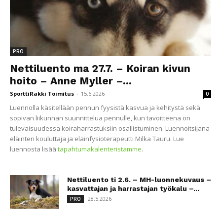
PRO
Nettiluento ma 27.7. – Koiran kivun
hoito – Anne Myller –...
SporttiRakki Toimitus
-
15.6.2026
0
Luennolla käsitellään pennun fyysistä kasvua ja kehitystä sekä
sopivan liikunnan suunnittelua pennulle, kun tavoitteena on
tulevaisuudessa koiraharrastuksiin osallistuminen. Luennoitsijana
eläinten kouluttaja ja eläinfysioterapeutti Milka Tauru. Lue
luennosta lisää
tapahtumakalenteristamme
.
Nettiluento ti 2.6. – MH-luonnekuvaus –
kasvattajan ja harrastajan työkalu –...
28.5.2026
PRO