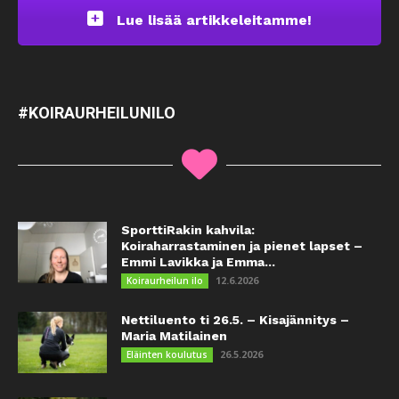
Lue lisää artikkeleitamme!
#KOIRAURHEILUNILO
SporttiRakin kahvila:
Koiraharrastaminen ja pienet lapset –
Emmi Lavikka ja Emma...
12.6.2026
Koiraurheilun ilo
Nettiluento ti 26.5. – Kisajännitys –
Maria Matilainen
26.5.2026
Eläinten koulutus