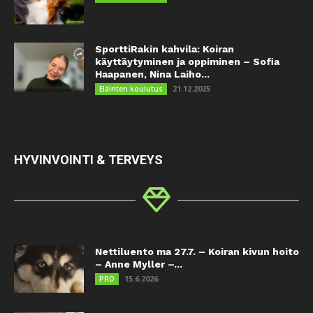
SporttiRakin kahvila: Koiran
käyttäytyminen ja oppiminen – Sofia
Haapanen, Nina Laiho...
21.12.2025
Eläinten koulutus
HYVINVOINTI & TERVEYS
Nettiluento ma 27.7. – Koiran kivun hoito
– Anne Myller –...
15.6.2026
PRO