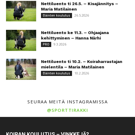
Nettiluento ti 26.5. – Kisajännitys –
Maria Matilainen
26.5.2026
Eläinten koulutus
Nettiluento ke 11.3. – Ohjaajana
kehittyminen – Hanna Närhi
9.3.2026
PRO
Nettiluento ti 10.2. – Koiraharrastajan
mielentila – Maria Matilainen
10.2.2026
Eläinten koulutus
SEURAA MEITÄ INSTAGRAMISSA
@SPORTTIRAKKI
KOIRAN KOULUTUS – VINKKEJÄ?