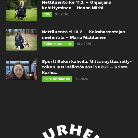
Nettiluento ke 11.3. – Ohjaajana
kehittyminen – Hanna Närhi
9.3.2026
PRO
Nettiluento ti 10.2. – Koiraharrastajan
mielentila – Maria Matilainen
10.2.2026
Eläinten koulutus
SporttiRakin kahvila: Miltä näyttää rally-
tokon uusi sääntövuosi 2026? – Krista
Karhu...
9.2.2026
Koiraurheilun ilo