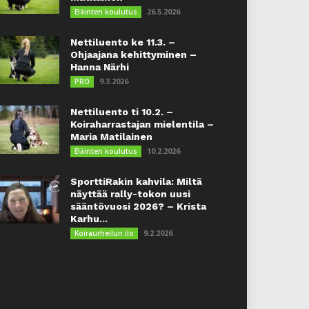
26.5.2026
Eläinten koulutus
Nettiluento ke 11.3. –
Ohjaajana kehittyminen –
Hanna Närhi
9.3.2026
PRO
Nettiluento ti 10.2. –
Koiraharrastajan mielentila –
Maria Matilainen
10.2.2026
Eläinten koulutus
SporttiRakin kahvila: Miltä
näyttää rally-tokon uusi
sääntövuosi 2026? – Krista
Karhu...
9.2.2026
Koiraurheilun ilo