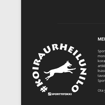
ME
Spor
moni
koir
artik
lisä
tavo
Spor
Ota 