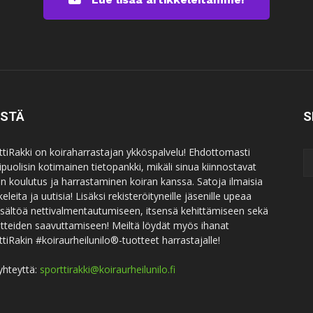
ISTÄ
S
ttiRakki on koiraharrastajan ykköspalvelu! Ehdottomasti
puolisin kotimainen tietopankki, mikäli sinua kiinnostavat
an koulutus ja harrastaminen koiran kanssa. Satoja ilmaisia
keleita ja uutisia! Lisäksi rekisteröityneille jäsenille upeaa
sisältöä nettivalmentautumiseen, itsensä kehittämiseen sekä
itteiden saavuttamiseen! Meiltä löydät myös ihanat
ttiRakin #koiraurheilunilo®-tuotteet harrastajalle!
yhteyttä:
sporttirakki@koiraurheilunilo.fi