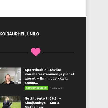
KOIRAURHEILUNILO
SporttiRakin kahvila:
Koiraharrastaminen ja pienet
lapset – Emmi Lavikka ja
Emma...
12.6.2026
Koiraurheilun ilo
Nettiluento ti 26.5. –
Kisajännitys – Maria
Matilainen