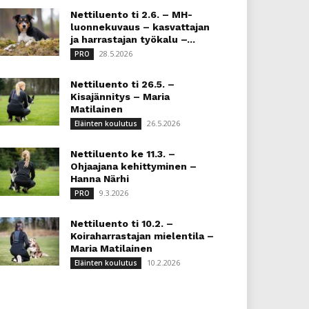
Nettiluento ti 2.6. – MH-
luonnekuvaus – kasvattajan
ja harrastajan työkalu –...
28.5.2026
PRO
Nettiluento ti 26.5. –
Kisajännitys – Maria
Matilainen
26.5.2026
Eläinten koulutus
Nettiluento ke 11.3. –
Ohjaajana kehittyminen –
Hanna Närhi
9.3.2026
PRO
Nettiluento ti 10.2. –
Koiraharrastajan mielentila –
Maria Matilainen
10.2.2026
Eläinten koulutus