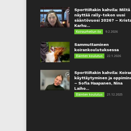
SporttiRakin kahvila: Miltä
näyttää rally-tokon uusi
sääntövuosi 2026? – Krist
Karhu...
9.2.2026
Koiraurheilun ilo
Sammuttaminen
koirankoulutuksessa
22.1.2026
Eläinten koulutus
SporttiRakin kahvila: Koira
käyttäytyminen ja oppimin
– Sofia Haapanen, Nina
Laiho...
21.12.2025
Eläinten koulutus