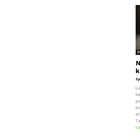
P
N
k
Sp
Lu
ke
pe
ko
el
Ta
t