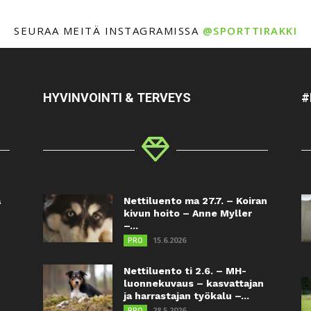
SEURAA MEITÄ INSTAGRAMISSA
@SPORTTIRAKKI
HYVINVOINTI & TERVEYS
#
a
Nettiluento ma 27.7. – Koiran
kivun hoito – Anne Myller
–...
15.6.2026
PRO
Nettiluento ti 2.6. – MH-
luonnekuvaus – kasvattajan
ja harrastajan työkalu –...
28.5.2026
PRO