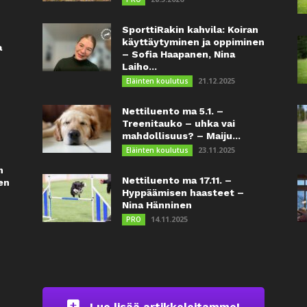
SporttiRakin kahvila: Koiran
käyttäytyminen ja oppiminen
a
– Sofia Haapanen, Nina
Laiho...
21.12.2025
Eläinten koulutus
Nettiluento ma 5.1. –
Treenitauko – uhka vai
mahdollisuus? – Maiju...
23.11.2025
Eläinten koulutus
n
Nettiluento ma 17.11. –
en
Hyppäämisen haasteet –
Nina Hänninen
14.11.2025
PRO
Lue lisää artikkeleitamme!