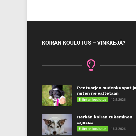
KOIRAN KOULUTUS – VINKKEJÄ?
Pentuarjen sudenkuopat j
miten ne vältetään
12.5.2026
Eläinten koulutus
Herkän koiran tukeminen
arjessa
18.3.2026
Eläinten koulutus