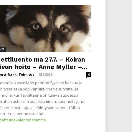
RO
ettiluento ma 27.7. – Koiran
ivun hoito – Anne Myller –...
orttiRakki Toimitus
-
15.6.2026
0
ennolla käsitellään pennun fyysistä kasvua ja
hitystä sekä sopivan liikunnan suunnittelua
nnulle, kun tavoitteena on tulevaisuudessa
iraharrastuksiin osallistuminen. Luennoitsijana
äinten kouluttaja ja eläinfysioterapeutti Milka
uru. Lue luennosta lisää
apahtumakalenteristamme
.