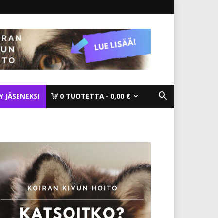
TY JÄSENEKSI
0 TUOTETTA
0,00 €