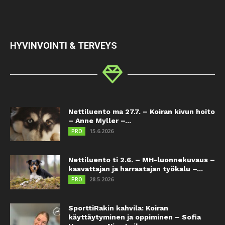
HYVINVOINTI & TERVEYS
Nettiluento ma 27.7. – Koiran kivun hoito
– Anne Myller –...
15.6.2026
PRO
Nettiluento ti 2.6. – MH-luonnekuvaus –
kasvattajan ja harrastajan työkalu –...
28.5.2026
PRO
SporttiRakin kahvila: Koiran
käyttäytyminen ja oppiminen – Sofia