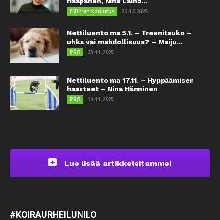
Haapanen, Nina Laiho...
21.12.2025
Eläinten koulutus
Nettiluento ma 5.1. – Treenitauko –
uhka vai mahdollisuus? – Maiju...
23.11.2025
PRO
Nettiluento ma 17.11. – Hyppäämisen
haasteet – Nina Hänninen
14.11.2025
PRO
Lue lisää artikkeleitamme!
#KOIRAURHEILUNILO