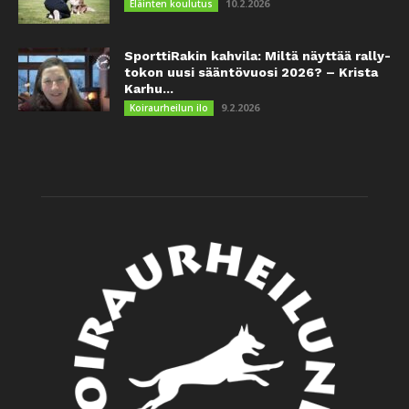
10.2.2026
Eläinten koulutus
SporttiRakin kahvila: Miltä näyttää rally-
tokon uusi sääntövuosi 2026? – Krista
Karhu...
9.2.2026
Koiraurheilun ilo