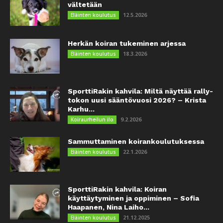
vältetään
12.5.2026
Eläinten koulutus
Herkän koiran tukeminen arjessa
18.3.2026
Eläinten koulutus
SporttiRakin kahvila: Miltä näyttää rally-
tokon uusi sääntövuosi 2026? – Krista
Karhu...
9.2.2026
Koiraurheilun ilo
Sammuttaminen koirankoulutuksessa
22.1.2026
Eläinten koulutus
SporttiRakin kahvila: Koiran
käyttäytyminen ja oppiminen – Sofia
Haapanen, Nina Laiho...
21.12.2025
Eläinten koulutus