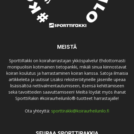
MEISTÄ
SporttiRakki on koiraharrastajan ykköspalvelu! Ehdottomasti
monipuolisin kotimainen tietopankki, mikäli sinua kiinnostavat
koiran koulutus ja harrastaminen koiran kanssa. Satoja ilmaisia
artikkeleita ja uutisia! Lisäksi rekisteröityneille jäsenille upeaa
lisäsisältöä nettivalmentautumiseen, itsensä kehittämiseen
sekä tavoitteiden saavuttamiseen! Meiltä löydät myös ihanat
SporttiRakin #koiraurheilunilo®-tuotteet harrastajalle!
Ota yhteyttä:
sporttirakki@koiraurheilunilo.fi
SEURAA SPORTTIRAKKIA