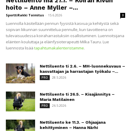
Nettiluento ma 27.7. – Koiran kivun
hoito – Anne Myller –...
SporttiRakki Toimitus
-
15.6.2026
0
Luennolla käsitellään pennun fyysistä kasvua ja kehitystä sekä
sopivan liikunnan suunnittelua pennulle, kun tavoitteena on
tulevaisuudessa koiraharrastuksiin osallistuminen. Luennoitsijana
eläinten kouluttaja ja eläinfysioterapeutti Milka Tauru. Lue
luennosta lisää
tapahtumakalenteristamme
.
Nettiluento ti 2.6. – MH-luonnekuvaus –
kasvattajan ja harrastajan työkalu –...
28.5.2026
PRO
Nettiluento ti 26.5. – Kisajännitys –
Maria Matilainen
26.5.2026
PRO
Nettiluento ke 11.3. – Ohjaajana
kehittyminen – Hanna Närhi