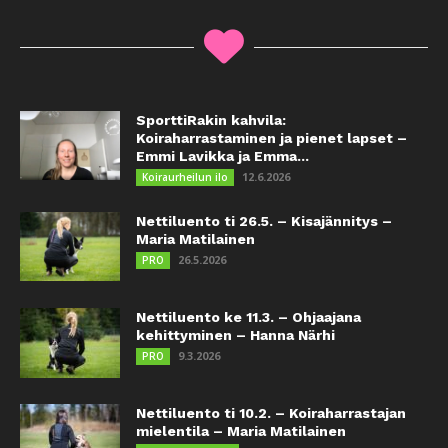
SporttiRakin kahvila:
Koiraharrastaminen ja pienet lapset –
Emmi Lavikka ja Emma...
12.6.2026
Koiraurheilun ilo
Nettiluento ti 26.5. – Kisajännitys –
Maria Matilainen
26.5.2026
PRO
Nettiluento ke 11.3. – Ohjaajana
kehittyminen – Hanna Närhi
9.3.2026
PRO
Nettiluento ti 10.2. – Koiraharrastajan
mielentila – Maria Matilainen