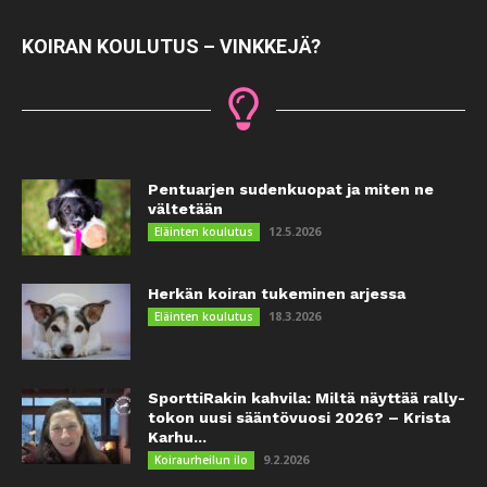
KOIRAN KOULUTUS – VINKKEJÄ?
Pentuarjen sudenkuopat ja miten ne
vältetään
12.5.2026
Eläinten koulutus
Herkän koiran tukeminen arjessa
18.3.2026
Eläinten koulutus
SporttiRakin kahvila: Miltä näyttää rally-
tokon uusi sääntövuosi 2026? – Krista
Karhu...
9.2.2026
Koiraurheilun ilo