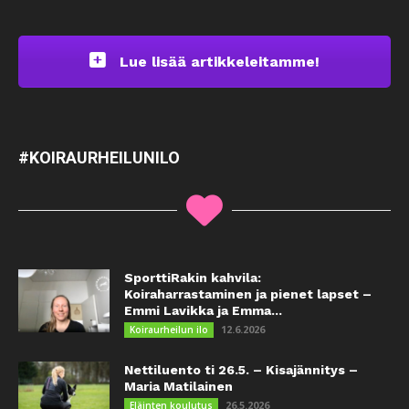
Lue lisää artikkeleitamme!
#KOIRAURHEILUNILO
SporttiRakin kahvila:
Koiraharrastaminen ja pienet lapset –
Emmi Lavikka ja Emma...
12.6.2026
Koiraurheilun ilo
Nettiluento ti 26.5. – Kisajännitys –
Maria Matilainen
26.5.2026
Eläinten koulutus