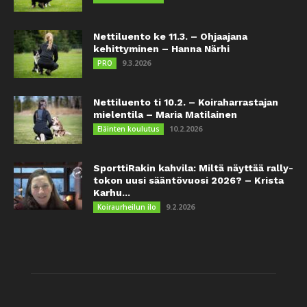
Nettiluento ke 11.3. – Ohjaajana
kehittyminen – Hanna Närhi
9.3.2026
PRO
Nettiluento ti 10.2. – Koiraharrastajan
mielentila – Maria Matilainen
10.2.2026
Eläinten koulutus
SporttiRakin kahvila: Miltä näyttää rally-
tokon uusi sääntövuosi 2026? – Krista
Karhu...
9.2.2026
Koiraurheilun ilo