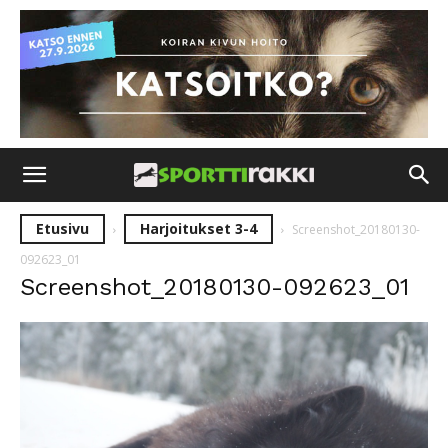
Etusivu
Harjoitukset 3-4
Screenshot_20180130-
092623_01
Screenshot_20180130-092623_01