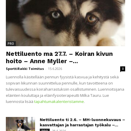
PRO
Nettiluento ma 27.7. – Koiran kivun
hoito – Anne Myller –...
SporttiRakki Toimitus
-
15.6.2026
0
Luennolla käsitellään pennun fyysistä kasvua ja kehitystä sekä
sopivan liikunnan suunnittelua pennulle, kun tavoitteena on
tulevaisuudessa koiraharrastuksiin osallistuminen. Luennoitsijana
eläinten kouluttaja ja eläinfysioterapeutti Milka Tauru. Lue
luennosta lisää
tapahtumakalenteristamme
.
Nettiluento ti 2.6. – MH-luonnekuvaus –
kasvattajan ja harrastajan työkalu –...
28.5.2026