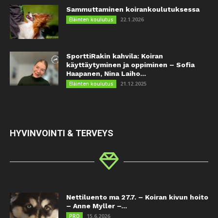
Sammuttaminen koirankoulutuksessa
22.1.2026
Eläinten koulutus
SporttiRakin kahvila: Koiran
käyttäytyminen ja oppiminen – Sofia
Haapanen, Nina Laiho...
21.12.2025
Eläinten koulutus
HYVINVOINTI & TERVEYS
Nettiluento ma 27.7. – Koiran kivun hoito
– Anne Myller –...
15.6.2026
PRO