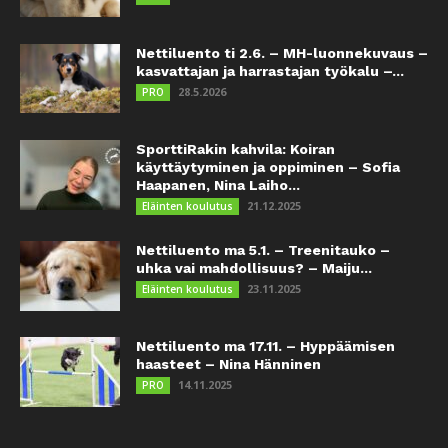
Nettiluento ti 2.6. – MH-luonnekuvaus –
kasvattajan ja harrastajan työkalu –...
28.5.2026
PRO
SporttiRakin kahvila: Koiran
käyttäytyminen ja oppiminen – Sofia
Haapanen, Nina Laiho...
21.12.2025
Eläinten koulutus
Nettiluento ma 5.1. – Treenitauko –
uhka vai mahdollisuus? – Maiju...
23.11.2025
Eläinten koulutus
Nettiluento ma 17.11. – Hyppäämisen
haasteet – Nina Hänninen
14.11.2025
PRO