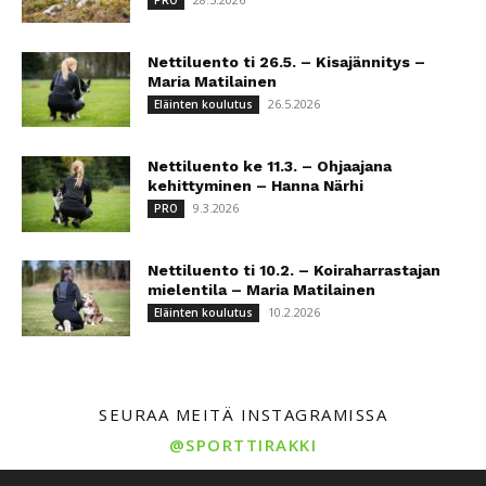
PRO
Nettiluento ti 26.5. – Kisajännitys –
Maria Matilainen
26.5.2026
Eläinten koulutus
Nettiluento ke 11.3. – Ohjaajana
kehittyminen – Hanna Närhi
9.3.2026
PRO
Nettiluento ti 10.2. – Koiraharrastajan
mielentila – Maria Matilainen
10.2.2026
Eläinten koulutus
SEURAA MEITÄ INSTAGRAMISSA
@SPORTTIRAKKI