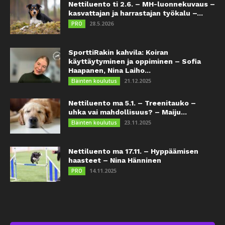
Nettiluento ti 2.6. – MH-luonnekuvaus –
kasvattajan ja harrastajan työkalu –...
28.5.2026
PRO
SporttiRakin kahvila: Koiran
käyttäytyminen ja oppiminen – Sofia
Haapanen, Nina Laiho...
21.12.2025
Eläinten koulutus
Nettiluento ma 5.1. – Treenitauko –
uhka vai mahdollisuus? – Maiju...
23.11.2025
Eläinten koulutus
Nettiluento ma 17.11. – Hyppäämisen
haasteet – Nina Hänninen
14.11.2025
PRO