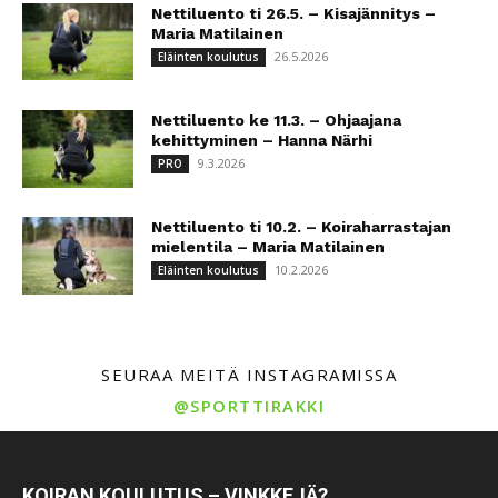
Nettiluento ti 26.5. – Kisajännitys –
Maria Matilainen
26.5.2026
Eläinten koulutus
Nettiluento ke 11.3. – Ohjaajana
kehittyminen – Hanna Närhi
9.3.2026
PRO
Nettiluento ti 10.2. – Koiraharrastajan
mielentila – Maria Matilainen
10.2.2026
Eläinten koulutus
SEURAA MEITÄ INSTAGRAMISSA
@SPORTTIRAKKI
KOIRAN KOULUTUS – VINKKEJÄ?