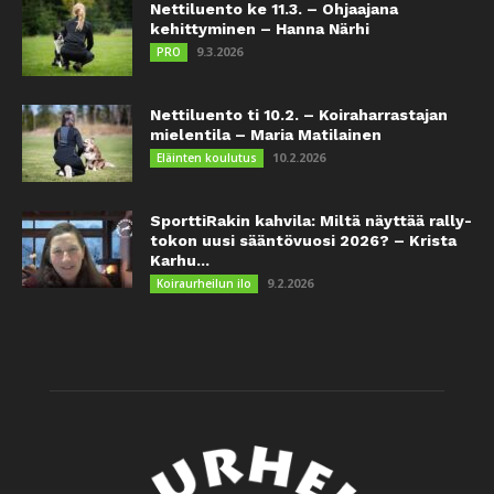
Nettiluento ke 11.3. – Ohjaajana
kehittyminen – Hanna Närhi
9.3.2026
PRO
Nettiluento ti 10.2. – Koiraharrastajan
mielentila – Maria Matilainen
10.2.2026
Eläinten koulutus
SporttiRakin kahvila: Miltä näyttää rally-
tokon uusi sääntövuosi 2026? – Krista
Karhu...
9.2.2026
Koiraurheilun ilo