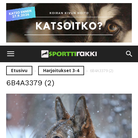
Etusivu
Harjoitukset 3-4
6B4A3379 (2)
6B4A3379 (2)