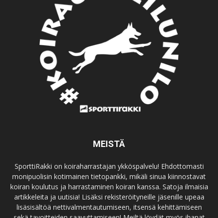
MEISTÄ
SporttiRakki on koiraharrastajan ykköspalvelu! Ehdottomasti
monipuolisin kotimainen tietopankki, mikäli sinua kiinnostavat
koiran koulutus ja harrastaminen koiran kanssa. Satoja ilmaisia
artikkeleita ja uutisia! Lisäksi rekisteröityneille jäsenille upeaa
lisäsisältöä nettivalmentautumiseen, itsensä kehittämiseen
sekä tavoitteiden saavuttamiseen! Meiltä löydät myös ihanat