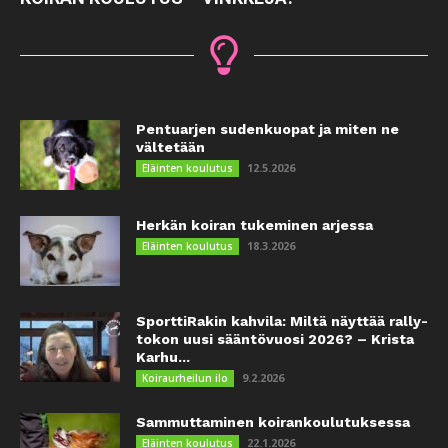
Pentuarjen sudenkuopat ja miten ne
vältetään
12.5.2026
Eläinten koulutus
Herkän koiran tukeminen arjessa
18.3.2026
Eläinten koulutus
SporttiRakin kahvila: Miltä näyttää rally-
tokon uusi sääntövuosi 2026? – Krista
Karhu...
9.2.2026
Koiraurheilun ilo
Sammuttaminen koirankoulutuksessa
22.1.2026
Eläinten koulutus