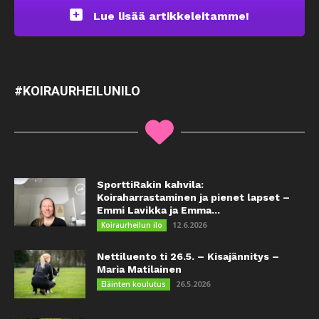
Lue lisää artikkeleitamme!
#KOIRAURHEILUNILO
SporttiRakin kahvila:
Koiraharrastaminen ja pienet lapset –
Emmi Lavikka ja Emma...
12.6.2026
Koiraurheilun ilo
Nettiluento ti 26.5. – Kisajännitys –
Maria Matilainen
26.5.2026
Eläinten koulutus