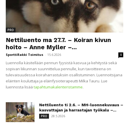
PRO
Nettiluento ma 27.7. – Koiran kivun
hoito – Anne Myller –...
SporttiRakki Toimitus
-
15.6.2026
0
Luennolla käsitellään pennun fyysistä kasvua ja kehitystä sekä
sopivan liikunnan suunnittelua pennulle, kun tavoitteena on
tulevaisuudessa koiraharrastuksiin osallistuminen. Luennoitsijana
eläinten kouluttaja ja eläinfysioterapeutti Milka Tauru. Lue
luennosta lisää
tapahtumakalenteristamme
.
Nettiluento ti 2.6. – MH-luonnekuvaus –
kasvattajan ja harrastajan työkalu –...
28.5.2026
PRO