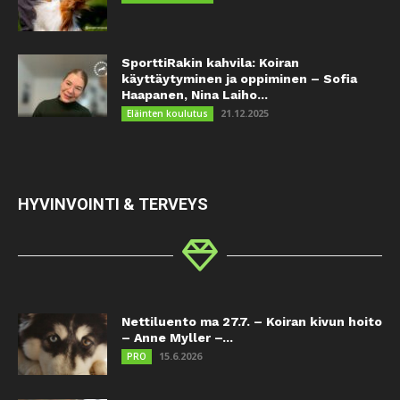
SporttiRakin kahvila: Koiran
käyttäytyminen ja oppiminen – Sofia
Haapanen, Nina Laiho...
21.12.2025
Eläinten koulutus
HYVINVOINTI & TERVEYS
Nettiluento ma 27.7. – Koiran kivun hoito
– Anne Myller –...
15.6.2026
PRO