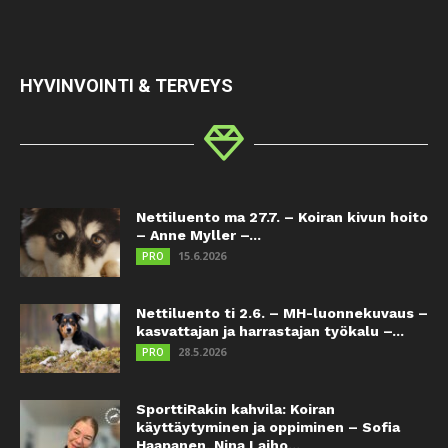
HYVINVOINTI & TERVEYS
Nettiluento ma 27.7. – Koiran kivun hoito
– Anne Myller –...
15.6.2026
PRO
Nettiluento ti 2.6. – MH-luonnekuvaus –
kasvattajan ja harrastajan työkalu –...
28.5.2026
PRO
SporttiRakin kahvila: Koiran
käyttäytyminen ja oppiminen – Sofia
Haapanen, Nina Laiho...