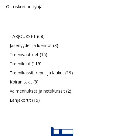
Ostoskori on tyhjä.
68
TARJOUKSET
68
tuotetta
3
Jäsenyydet ja luennot
3
15
tuotetta
Treenivaatteet
15
119
tuotetta
Treenilelut
119
tuotetta
19
Treenikassit, reput ja laukut
19
8
tuotetta
Koiran takit
8
tuotetta
2
Valmennukset ja nettikurssit
2
15
tuotetta
Lahjakortit
15
tuotetta