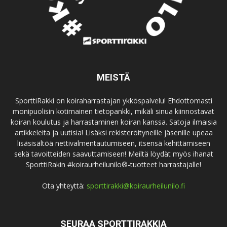
MEISTÄ
SporttiRakki on koiraharrastajan ykköspalvelu! Ehdottomasti
monipuolisin kotimainen tietopankki, mikäli sinua kiinnostavat
koiran koulutus ja harrastaminen koiran kanssa. Satoja ilmaisia
artikkeleita ja uutisia! Lisäksi rekisteröityneille jäsenille upeaa
lisäsisältöä nettivalmentautumiseen, itsensä kehittämiseen
sekä tavoitteiden saavuttamiseen! Meiltä löydät myös ihanat
SporttiRakin #koiraurheilunilo®-tuotteet harrastajalle!
Ota yhteyttä:
sporttirakki@koiraurheilunilo.fi
SEURAA SPORTTIRAKKIA