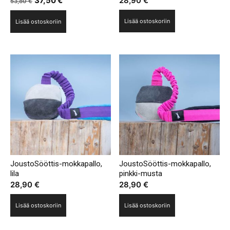
37,50
€
28,90
€
53,80
€
hinta
hinta
Lisää ostoskoriin
Lisää ostoskoriin
oli:
on:
53,80 €.
37,50 €.
JoustoSööttis-mokkapallo,
JoustoSööttis-mokkapallo,
lila
pinkki-musta
28,90
€
28,90
€
Lisää ostoskoriin
Lisää ostoskoriin