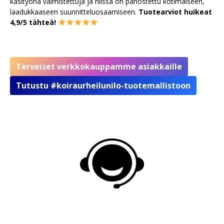
käsityönä valmistettuja ja niissä on panostettu kotimaiseen,
laadukkaaseen suunnitteluosaamiseen.
Tuotearviot huikeat
4,9/5 tähteä!
Terveiset verkkokauppamme asiakkaille
Tutustu #koiraurheilunilo-tuotemallistoon