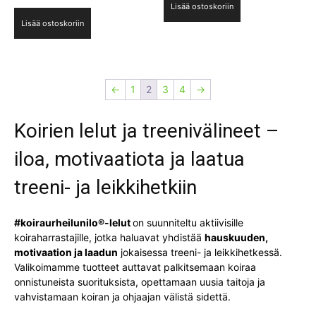
Lisää ostoskoriin
5.00
hinta
hinta
oli:
on:
/ 5
Lisää ostoskoriin
oli:
on:
53,80 €.
38,90 €.
53,80 €.
38,90 €.
←
1
2
3
4
→
Koirien lelut ja treenivälineet –
iloa, motivaatiota ja laatua
treeni- ja leikkihetkiin
#koiraurheilunilo®-lelut
on suunniteltu aktiivisille
koiraharrastajille, jotka haluavat yhdistää
hauskuuden,
motivaation ja laadun
jokaisessa treeni- ja leikkihetkessä.
Valikoimamme tuotteet auttavat palkitsemaan koiraa
onnistuneista suorituksista, opettamaan uusia taitoja ja
vahvistamaan koiran ja ohjaajan välistä sidettä.