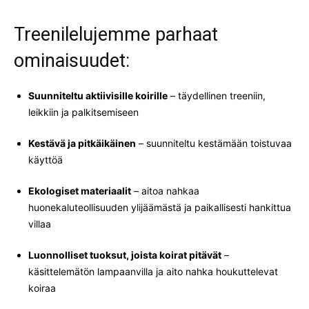
Treenilelujemme parhaat
ominaisuudet:
Suunniteltu aktiivisille koirille
– täydellinen treeniin,
leikkiin ja palkitsemiseen
Kestävä ja pitkäikäinen
– suunniteltu kestämään toistuvaa
käyttöä
Ekologiset materiaalit
– aitoa nahkaa
huonekaluteollisuuden ylijäämästä ja paikallisesti hankittua
villaa
Luonnolliset tuoksut, joista koirat pitävät
–
käsittelemätön lampaanvilla ja aito nahka houkuttelevat
koiraa