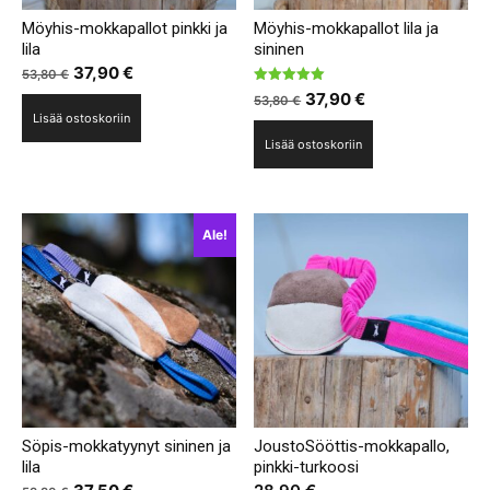
Möyhis-mokkapallot pinkki ja
Möyhis-mokkapallot lila ja
lila
sininen
Alkuperäinen
Nykyinen
37,90
€
53,80
€
Arvostelu
Alkuperäinen
Nykyinen
hinta
hinta
37,90
€
53,80
€
tuotteesta:
Lisää ostoskoriin
5.00
hinta
hinta
oli:
on:
/ 5
Lisää ostoskoriin
oli:
on:
53,80 €.
37,90 €.
53,80 €.
37,90 €.
Ale!
Söpis-mokkatyynyt sininen ja
JoustoSööttis-mokkapallo,
lila
pinkki-turkoosi
Alkuperäinen
Nykyinen