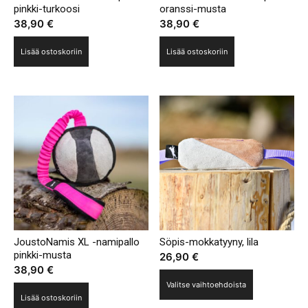
pinkki-turkoosi
oranssi-musta
38,90
€
38,90
€
Lisää ostoskoriin
Lisää ostoskoriin
JoustoNamis XL -namipallo
Söpis-mokkatyyny, lila
pinkki-musta
26,90
€
38,90
€
Tällä
Valitse vaihtoehdoista
tuotteella
Lisää ostoskoriin