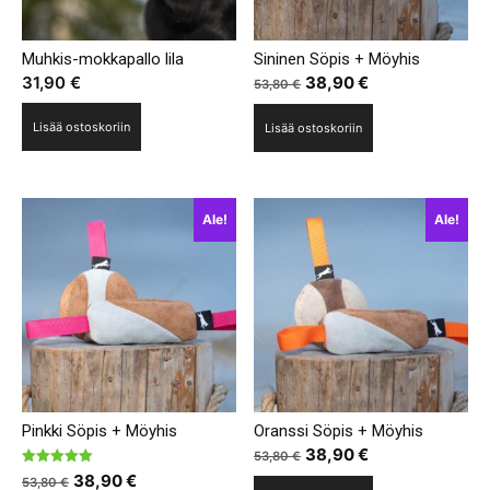
Muhkis-mokkapallo lila
Sininen Söpis + Möyhis
Alkuperäinen
Nykyinen
31,90
€
38,90
€
53,80
€
hinta
hinta
Lisää ostoskoriin
Lisää ostoskoriin
oli:
on:
53,80 €.
38,90 €.
Ale!
Ale!
Pinkki Söpis + Möyhis
Oranssi Söpis + Möyhis
Alkuperäinen
Nykyinen
38,90
€
53,80
€
Arvostelu
Alkuperäinen
Nykyinen
hinta
hinta
38,90
€
53,80
€
tuotteesta: