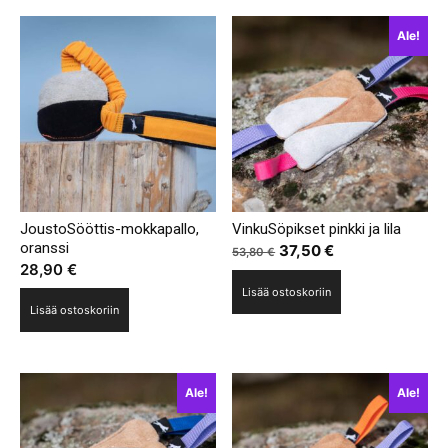
Ale!
JoustoSööttis-mokkapallo,
VinkuSöpikset pinkki ja lila
oranssi
Alkuperäinen
Nykyinen
37,50
€
53,80
€
28,90
€
hinta
hinta
Lisää ostoskoriin
oli:
on:
Lisää ostoskoriin
53,80 €.
37,50 €.
Ale!
Ale!