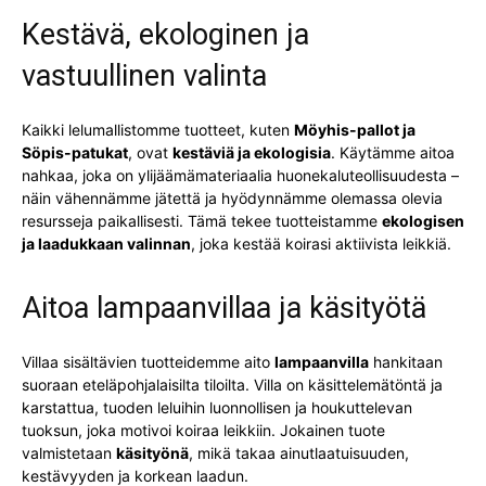
Kestävä, ekologinen ja
vastuullinen valinta
Kaikki lelumallistomme tuotteet, kuten
Möyhis-pallot ja
Söpis-patukat
, ovat
kestäviä ja ekologisia
. Käytämme aitoa
nahkaa, joka on ylijäämämateriaalia huonekaluteollisuudesta –
näin vähennämme jätettä ja hyödynnämme olemassa olevia
resursseja paikallisesti. Tämä tekee tuotteistamme
ekologisen
ja laadukkaan valinnan
, joka kestää koirasi aktiivista leikkiä.
Aitoa lampaanvillaa ja käsityötä
Villaa sisältävien tuotteidemme aito
lampaanvilla
hankitaan
suoraan eteläpohjalaisilta tiloilta. Villa on käsittelemätöntä ja
karstattua, tuoden leluihin luonnollisen ja houkuttelevan
tuoksun, joka motivoi koiraa leikkiin. Jokainen tuote
valmistetaan
käsityönä
, mikä takaa ainutlaatuisuuden,
kestävyyden ja korkean laadun.