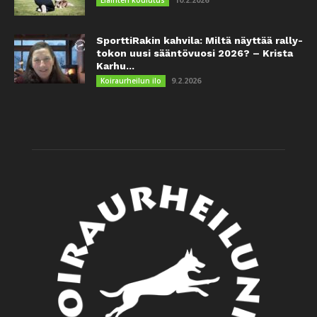
SporttiRakin kahvila: Miltä näyttää rally-
tokon uusi sääntövuosi 2026? – Krista
Karhu...
9.2.2026
Koiraurheilun ilo