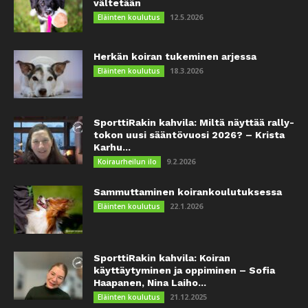
vältetään
12.5.2026
Eläinten koulutus
Herkän koiran tukeminen arjessa
18.3.2026
Eläinten koulutus
SporttiRakin kahvila: Miltä näyttää rally-
tokon uusi sääntövuosi 2026? – Krista
Karhu...
9.2.2026
Koiraurheilun ilo
Sammuttaminen koirankoulutuksessa
22.1.2026
Eläinten koulutus
SporttiRakin kahvila: Koiran
käyttäytyminen ja oppiminen – Sofia
Haapanen, Nina Laiho...
21.12.2025
Eläinten koulutus