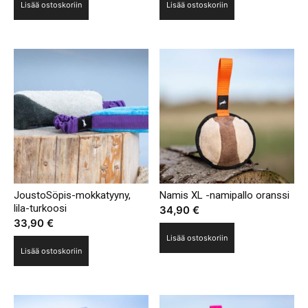
Lisää ostoskoriin
Lisää ostoskoriin
JoustoSöpis-mokkatyyny,
Namis XL -namipallo oranssi
lila-turkoosi
34,90
€
33,90
€
Lisää ostoskoriin
Lisää ostoskoriin