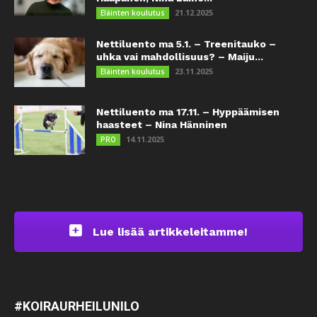
21.12.2025
Eläinten koulutus
Nettiluento ma 5.1. – Treenitauko –
uhka vai mahdollisuus? – Maiju...
23.11.2025
Eläinten koulutus
Nettiluento ma 17.11. – Hyppäämisen
haasteet – Nina Hänninen
14.11.2025
PRO
Lue lisää artikkeleitamme!
#KOIRAURHEILUNILO