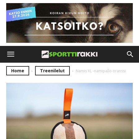
Home
Treenilelut
Namis XL -namipallo oranssi