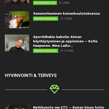
9.2.2026
Koiraurheilun ilo
Sammuttaminen koirankoulutuksessa
22.1.2026
Eläinten koulutus
SporttiRakin kahvila: Koiran
käyttäytyminen ja oppiminen – Sofia
Haapanen, Nina Laiho...
21.12.2025
Eläinten koulutus
HYVINVOINTI & TERVEYS
Nettiluento ma 27.7. – Koiran kivun hoito