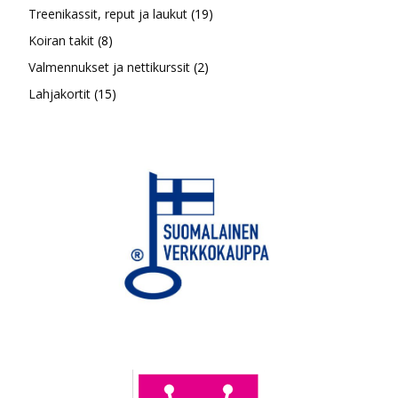
tuotetta
19
Treenikassit, reput ja laukut
19
8
tuotetta
Koiran takit
8
tuotetta
2
Valmennukset ja nettikurssit
2
15
tuotetta
Lahjakortit
15
tuotetta