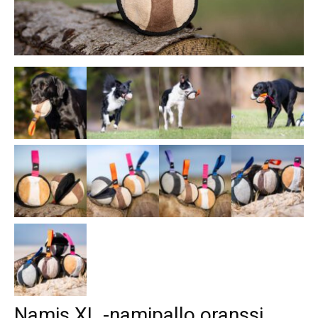
Namis XL -namipallo oranssi