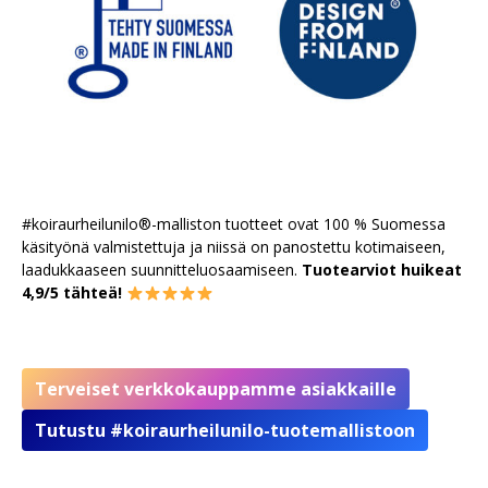
#koiraurheilunilo®-malliston tuotteet ovat 100 % Suomessa
käsityönä valmistettuja ja niissä on panostettu kotimaiseen,
laadukkaaseen suunnitteluosaamiseen.
Tuotearviot huikeat
4,9/5 tähteä!
Terveiset verkkokauppamme asiakkaille
Tutustu #koiraurheilunilo-tuotemallistoon