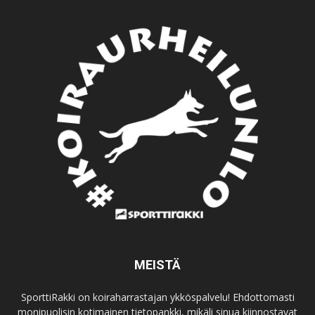
MEISTÄ
SporttiRakki on koiraharrastajan ykköspalvelu! Ehdottomasti
monipuolisin kotimainen tietopankki, mikäli sinua kiinnostavat