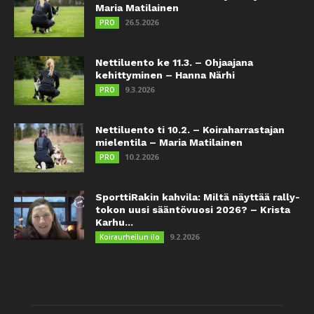
Maria Matilainen
26.5.2026
PRO
Nettiluento ke 11.3. – Ohjaajana
kehittyminen – Hanna Närhi
9.3.2026
PRO
Nettiluento ti 10.2. – Koiraharrastajan
mielentila – Maria Matilainen
10.2.2026
PRO
SporttiRakin kahvila: Miltä näyttää rally-
tokon uusi sääntövuosi 2026? – Krista
Karhu...
9.2.2026
Koiraurheilun ilo