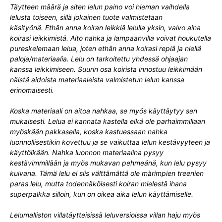
Täytteen määrä ja siten lelun paino voi hieman vaihdella
lelusta toiseen, sillä jokainen tuote valmistetaan
käsityönä.
Ethän anna koiran leikkiä lelulla yksin, valvo aina
koirasi leikkimistä. Aito nahka ja lampaanvilla voivat houkutella
pureskelemaan lelua, joten ethän anna koirasi repiä ja niellä
paloja/materiaalia. Lelu on tarkoitettu yhdessä ohjaajan
kanssa leikkimiseen. Suurin osa koirista innostuu leikkimään
näistä aidoista materiaaleista valmistetun lelun kanssa
erinomaisesti.
Koska materiaali on aitoa nahkaa, se myös käyttäytyy sen
mukaisesti. Lelua ei kannata kastella eikä ole parhaimmillaan
myöskään pakkasella, koska kastuessaan nahka
luonnollisestikin kovettuu ja se vaikuttaa lelun kestävyyteen ja
käyttöikään. Nahka luonnon materiaalina pysyy
kestävimmillään ja myös mukavan pehmeänä, kun lelu pysyy
kuivana. Tämä lelu ei siis välttämättä ole märimpien treenien
paras lelu, mutta todennäköisesti koiran mielestä ihana
superpalkka silloin, kun on oikea aika lelun käyttämiselle.
Lelumalliston villatäytteisissä leluversioissa villan haju myös