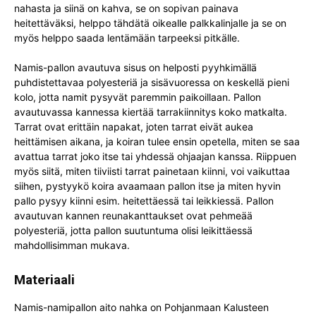
nahasta ja siinä on kahva, se on sopivan painava
heitettäväksi, helppo tähdätä oikealle palkkalinjalle ja se on
myös helppo saada lentämään tarpeeksi pitkälle.
Namis-pallon avautuva sisus on helposti pyyhkimällä
puhdistettavaa polyesteriä ja sisävuoressa on keskellä pieni
kolo, jotta namit pysyvät paremmin paikoillaan. Pallon
avautuvassa kannessa kiertää tarrakiinnitys koko matkalta.
Tarrat ovat erittäin napakat, joten tarrat eivät aukea
heittämisen aikana, ja koiran tulee ensin opetella, miten se saa
avattua tarrat joko itse tai yhdessä ohjaajan kanssa. Riippuen
myös siitä, miten tiiviisti tarrat painetaan kiinni, voi vaikuttaa
siihen, pystyykö koira avaamaan pallon itse ja miten hyvin
pallo pysyy kiinni esim. heitettäessä tai leikkiessä. Pallon
avautuvan kannen reunakanttaukset ovat pehmeää
polyesteriä, jotta pallon suutuntuma olisi leikittäessä
mahdollisimman mukava.
Materiaali
Namis-namipallon aito nahka on Pohjanmaan Kalusteen