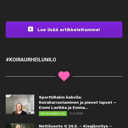
Lue lisää artikkeleitamme!
#KOIRAURHEILUNILO
SporttiRakin kahvila:
Koiraharrastaminen ja pienet lapset –
Emmi Lavikka ja Emma...
12.6.2026
Koiraurheilun ilo
Nettiluento ti 26.5. – Kisajännitys –