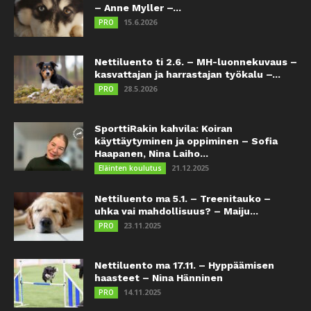
– Anne Myller –...
15.6.2026
PRO
Nettiluento ti 2.6. – MH-luonnekuvaus –
kasvattajan ja harrastajan työkalu –...
28.5.2026
PRO
SporttiRakin kahvila: Koiran
käyttäytyminen ja oppiminen – Sofia
Haapanen, Nina Laiho...
21.12.2025
Eläinten koulutus
Nettiluento ma 5.1. – Treenitauko –
uhka vai mahdollisuus? – Maiju...
23.11.2025
PRO
Nettiluento ma 17.11. – Hyppäämisen
haasteet – Nina Hänninen
14.11.2025
PRO