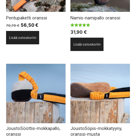
Pentupaketti oranssi
Namis-namipallo oranssi
Alkuperäinen
Nykyinen
56,50
€
70,70
€
Arvostelu
hinta
hinta
31,90
€
tuotteesta:
Lisää ostoskoriin
5.00
oli:
on:
/ 5
Lisää ostoskoriin
70,70 €.
56,50 €.
JoustoSööttis-mokkapallo,
JoustoSöpis-mokkatyyny,
oranssi
oranssi-musta