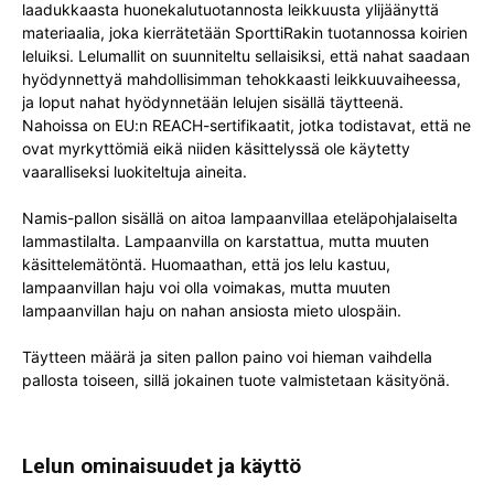
laadukkaasta huonekalutuotannosta leikkuusta ylijäänyttä
materiaalia, joka kierrätetään SporttiRakin tuotannossa koirien
leluiksi. Lelumallit on suunniteltu sellaisiksi, että nahat saadaan
hyödynnettyä mahdollisimman tehokkaasti leikkuuvaiheessa,
ja loput nahat hyödynnetään lelujen sisällä täytteenä.
Nahoissa on EU:n REACH-sertifikaatit, jotka todistavat, että ne
ovat myrkyttömiä eikä niiden käsittelyssä ole käytetty
vaaralliseksi luokiteltuja aineita.
Namis-pallon sisällä on aitoa lampaanvillaa eteläpohjalaiselta
lammastilalta. Lampaanvilla on karstattua, mutta muuten
käsittelemätöntä. Huomaathan, että jos lelu kastuu,
lampaanvillan haju voi olla voimakas, mutta muuten
lampaanvillan haju on nahan ansiosta mieto ulospäin.
Täytteen määrä ja siten pallon paino voi hieman vaihdella
pallosta toiseen, sillä jokainen tuote valmistetaan käsityönä.
Lelun ominaisuudet ja käyttö