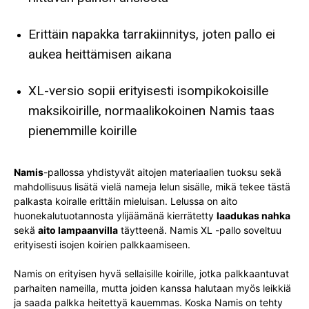
Erittäin napakka tarrakiinnitys, joten pallo ei
aukea heittämisen aikana
XL-versio sopii erityisesti isompikokoisille
maksikoirille, normaalikokoinen Namis taas
pienemmille koirille
Namis
-pallossa yhdistyvät aitojen materiaalien tuoksu sekä
mahdollisuus lisätä vielä nameja lelun sisälle, mikä tekee tästä
palkasta koiralle erittäin mieluisan. Lelussa on aito
huonekalutuotannosta ylijäämänä kierrätetty
laadukas nahka
sekä
aito lampaanvilla
täytteenä. Namis XL -pallo soveltuu
erityisesti isojen koirien palkkaamiseen.
Namis on erityisen hyvä sellaisille koirille, jotka palkkaantuvat
parhaiten nameilla, mutta joiden kanssa halutaan myös leikkiä
ja saada palkka heitettyä kauemmas. Koska Namis on tehty