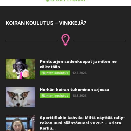
KOIRAN KOULUTUS – VINKKEJÄ?
Pentuarjen sudenkuopat ja miten ne
vältetään
12.5.2026
Eläinten koulutus
Herkän koiran tukeminen arjessa
18.3.2026
Eläinten koulutus
SporttiRakin kahvila: Miltä näyttää rally-
tokon uusi sääntövuosi 2026? – Krista
Karhu...