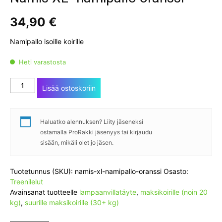
34,90
€
Namipallo isoille koirille
Heti varastosta
Namis
Lisää ostoskoriin
XL
-
namipallo
Haluatko alennuksen? Liity jäseneksi
oranssi
ostamalla ProRakki jäsenyys tai kirjaudu
määrä
sisään, mikäli olet jo jäsen.
Tuotetunnus (SKU):
namis-xl-namipallo-oranssi
Osasto:
Treenilelut
Avainsanat tuotteelle
lampaanvillatäyte
,
maksikoirille (noin 20
kg)
,
suurille maksikoirille (30+ kg)