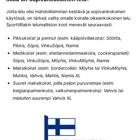
Jotta lelu olisi mahdollisimman kestävä ja sopivankokoinen
käytössä, on tärkeä valita omalle koiralle oikeankokoinen lelu.
SporttiRakin lelumalliston koot menevät seuraavasti:
Pikkukoirat ja pennut (esim. kääpiövillakoira): Sööttis,
Pikkis, Söpis, VinkuSöpis, Namis
Medikoirat (esim. shetlanninlammaskoira, cockerspanieli):
Söpis, VinkuSöpis, Möyhis, VinkuMöyhis, Namis
Maksikoirat (esim. bordercollie): Möyhis tai VinkuMöyhis,
Muhkis, Vahvis, Mahtis, Namis XL
Suuret maksikoirat, joilla paljon puruvoimaa (esim.
belgianpaimenkoira, valkoinenpaimenkoira): Vahvis tai
mieluiten suurempi Vahvis XL