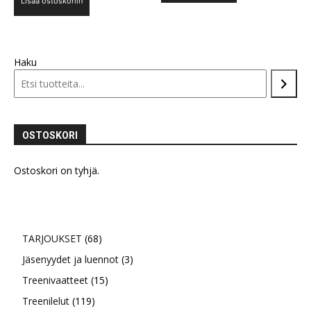
Lisää ostoskoriin
oli:
on:
58,80 €.
44,90 €.
53,80 €.
37,90 €.
Haku
OSTOSKORI
Ostoskori on tyhjä.
68
TARJOUKSET
68
tuotetta
3
Jäsenyydet ja luennot
3
15
tuotetta
Treenivaatteet
15
119
tuotetta
Treenilelut
119