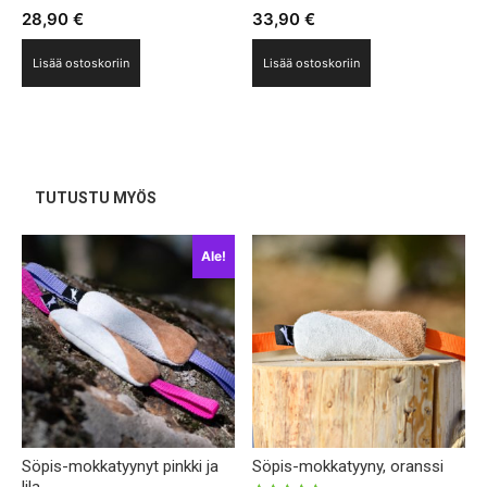
28,90
€
33,90
€
Lisää ostoskoriin
Lisää ostoskoriin
TUTUSTU MYÖS
Ale!
Söpis-mokkatyynyt pinkki ja
Söpis-mokkatyyny, oranssi
lila