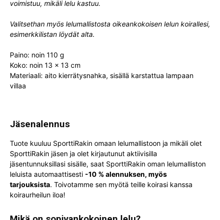
voimistuu, mikäli lelu kastuu.
Valitsethan myös lelumallistosta oikeankokoisen lelun koirallesi,
esimerkkilistan löydät alta.
Paino: noin 110 g
Koko: noin 13 x 13 cm
Materiaali: aito kierrätysnahka, sisällä karstattua lampaan
villaa
Jäsenalennus
Tuote kuuluu SporttiRakin omaan lelumallistoon ja mikäli olet
SporttiRakin jäsen ja olet kirjautunut aktiivisilla
jäsentunnuksillasi sisälle, saat SporttiRakin oman lelumalliston
leluista automaattisesti
-10 % alennuksen, myös
tarjouksista
. Toivotamme sen myötä teille koirasi kanssa
koiraurheilun iloa!
Mikä on sopivankokoinen lelu?