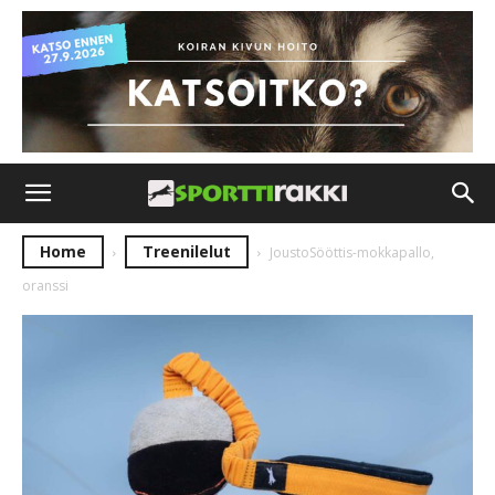
Home
Treenilelut
JoustoSööttis-mokkapallo,
oranssi