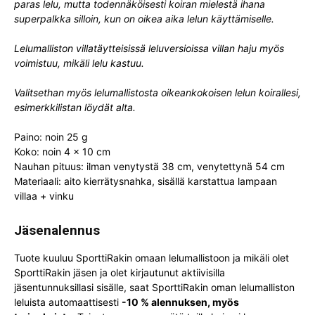
paras lelu, mutta todennäköisesti koiran mielestä ihana
superpalkka silloin, kun on oikea aika lelun käyttämiselle.
Lelumalliston villatäytteisissä leluversioissa villan haju myös
voimistuu, mikäli lelu kastuu.
Valitsethan myös lelumallistosta oikeankokoisen lelun koirallesi,
esimerkkilistan löydät alta.
Paino: noin 25 g
Koko: noin 4 x 10 cm
Nauhan pituus: ilman venytystä 38 cm, venytettynä 54 cm
Materiaali: aito kierrätysnahka, sisällä karstattua lampaan
villaa + vinku
Jäsenalennus
Tuote kuuluu SporttiRakin omaan lelumallistoon ja mikäli olet
SporttiRakin jäsen ja olet kirjautunut aktiivisilla
jäsentunnuksillasi sisälle, saat SporttiRakin oman lelumalliston
leluista automaattisesti
-10 % alennuksen, myös