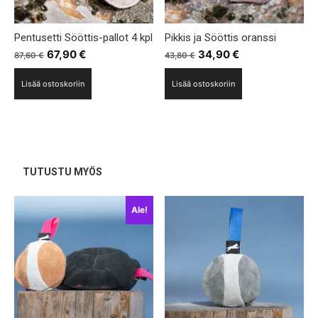
Pentusetti Sööttis-pallot 4 kpl
Pikkis ja Sööttis oranssi
Alkuperäinen
Nykyinen
Alkuperäinen
Nykyinen
67,90
€
34,90
€
87,60
€
43,80
€
hinta
hinta
hinta
hinta
Lisää ostoskoriin
Lisää ostoskoriin
oli:
on:
oli:
on:
87,60 €.
67,90 €.
43,80 €.
34,90 €.
TUTUSTU MYÖS
Ale!