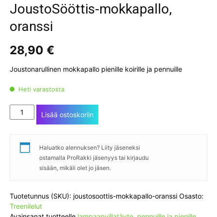
JoustoSööttis-mokkapallo,
oranssi
28,90
€
Joustonarullinen mokkapallo pienille koirille ja pennuille
Heti varastosta
JoustoSööttis-
Lisää ostoskoriin
mokkapallo,
oranssi
määrä
Haluatko alennuksen? Liity jäseneksi
ostamalla ProRakki jäsenyys tai kirjaudu
sisään, mikäli olet jo jäsen.
Tuotetunnus (SKU):
joustosoottis-mokkapallo-oranssi
Osasto:
Treenilelut
Avainsanat tuotteelle
lampaanvillatäyte
,
pennuille ja pienille