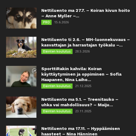
Nettiluento ma 27.7. – Koiran kivun hoito
– Anne Myller –...
15.6.2026
PRO
Nettiluento ti 2.6. – MH-luonnekuvaus –
kasvattajan ja harrastajan työkalu –...
28.5.2026
Eläinten koulutus
SporttiRakin kahvila: Koiran
käyttäytyminen ja oppiminen – Sofia
Haapanen, Nina Laiho...
21.12.2025
Eläinten koulutus
Nettiluento ma 5.1. – Treenitauko –
uhka vai mahdollisuus? – Maiju...
23.11.2025
Eläinten koulutus
Nettiluento ma 17.11. – Hyppäämisen
haasteet – Nina Hänninen