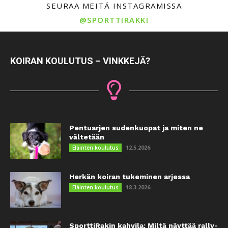
SEURAA MEITÄ INSTAGRAMISSA
@SPORTTIRAKKI
KOIRAN KOULUTUS – VINKKEJÄ?
Pentuarjen sudenkuopat ja miten ne
vältetään
12.5.2026
Eläinten koulutus
Herkän koiran tukeminen arjessa
18.3.2026
Eläinten koulutus
SporttiRakin kahvila: Miltä näyttää rally-