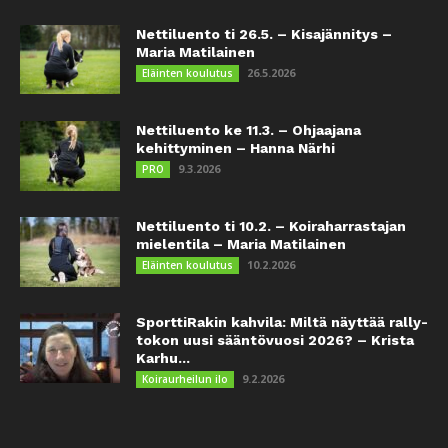
Nettiluento ti 26.5. – Kisajännitys –
Maria Matilainen
26.5.2026
Eläinten koulutus
Nettiluento ke 11.3. – Ohjaajana
kehittyminen – Hanna Närhi
9.3.2026
PRO
Nettiluento ti 10.2. – Koiraharrastajan
mielentila – Maria Matilainen
10.2.2026
Eläinten koulutus
SporttiRakin kahvila: Miltä näyttää rally-
tokon uusi sääntövuosi 2026? – Krista
Karhu...
9.2.2026
Koiraurheilun ilo