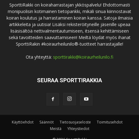
SporttiRakki on koiraharrastajan ykköspalvelu! Ehdottomasti
monipuolisin kotimainen tietopankki, mikäli sinua kiinnostavat
koiran koulutus ja harrastaminen koiran kanssa. Satoja ilmaisia
artikkeleita ja uutisia! Lisäksi rekisteröityneille jäsenille upeaa
lisäsisältöä nettivalmentautumiseen, itsensä kehittämiseen
sekä tavoitteiden saavuttamiseen! Meiltä löydät myös ihanat
SporttiRakin #koiraurheilunilo®-tuotteet harrastajalle!
Ota yhteyttä:
sporttirakki@koiraurheilunilo.fi
SEURAA SPORTTIRAKKIA
Käyttöehdot
Säännöt
Tietosuojaseloste
Toimitusehdot
Meistä
Yhteystiedot