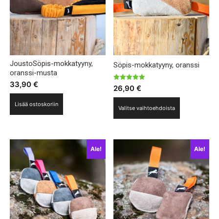
JoustoSöpis-mokkatyyny,
Söpis-mokkatyyny, oranssi
oranssi-musta
33,90
€
Arvostelu
26,90
€
tuotteesta:
5.00
Tällä
/ 5
Lisää ostoskoriin
Valitse vaihtoehdoista
tuotteella
on
useampi
Ale!
Ale!
muunnelma.
Voit
tehdä
valinnat
tuotteen
sivulla.