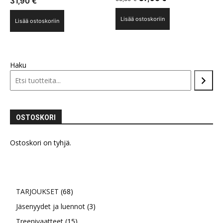
31,90
€
tuotteesta:
hinta
hinta
4.33
/ 5
Lisää ostoskoriin
oli:
on:
Lisää ostoskoriin
53,80 €.
37,90 €.
Haku
OSTOSKORI
Ostoskori on tyhjä.
68
TARJOUKSET
68
tuotetta
3
Jäsenyydet ja luennot
3
15
tuotetta
Treenivaatteet
15