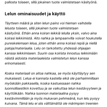
pallosta toiseen, sillä jokainen tuote valmistetaan käsityönä.
Lelun ominaisuudet ja käyttö
Täytteen määrä ja siten lelun paino voi hieman vaihdella
lelusta toiseen, sillä jokainen tuote valmistetaan
käsityönä.
Ethän anna koiran leikkiä lelulla yksin, valvo aina
koirasi leikkimistä. Aito nahka ja lampaanvilla voivat houkutella
pureskelemaan lelua, joten ethän anna koirasi repiä ja niellä
paloja/materiaalia. Lelu on tarkoitettu yhdessä ohjaajan
kanssa leikkimiseen. Suurin osa koirista innostuu leikkimään
näistä aidoista materiaaleista valmistetun lelun kanssa
erinomaisesti.
Koska materiaali on aitoa nahkaa, se myös käyttäytyy sen
mukaisesti. Lelua ei kannata kastella eikä ole parhaimmillaan
myöskään pakkasella, koska kastuessaan nahka
luonnollisestikin kovettuu ja se vaikuttaa lelun kestävyyteen ja
käyttöikään. Nahka luonnon materiaalina pysyy
kestävimmillään ja myös mukavan pehmeänä, kun lelu pysyy
kuivana. Tämä lelu ei siis välttämättä ole märimpien treenien