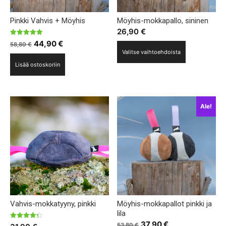
Pinkki Vahvis + Möyhis
Möyhis-mokkapallo, sininen
26,90
€
Arvostelu
Alkuperäinen
Nykyinen
44,90
€
58,80
€
Tällä
tuotteesta:
Valitse vaihtoehdoista
5.00
hinta
hinta
tuotteella
/ 5
Lisää ostoskoriin
oli:
on:
on
58,80 €.
44,90 €.
useampi
muunnelma.
Voit
Ale!
tehdä
valinnat
tuotteen
sivulla.
Vahvis-mokkatyyny, pinkki
Möyhis-mokkapallot pinkki ja
lila
Alkuperäinen
Nykyinen
37,90
€
Arvostelu
53,80
€