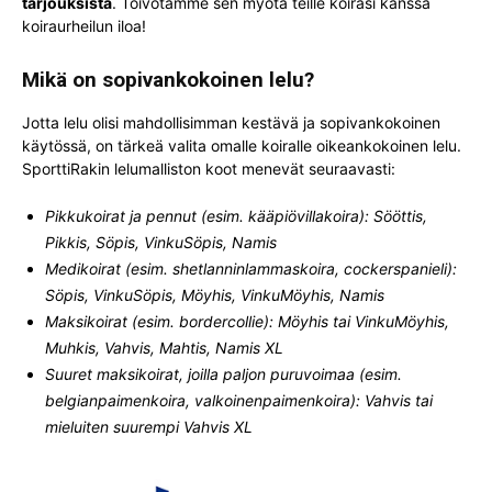
tarjouksista
. Toivotamme sen myötä teille koirasi kanssa
koiraurheilun iloa!
Mikä on sopivankokoinen lelu?
Jotta lelu olisi mahdollisimman kestävä ja sopivankokoinen
käytössä, on tärkeä valita omalle koiralle oikeankokoinen lelu.
SporttiRakin lelumalliston koot menevät seuraavasti:
Pikkukoirat ja pennut (esim. kääpiövillakoira): Sööttis,
Pikkis, Söpis, VinkuSöpis, Namis
Medikoirat (esim. shetlanninlammaskoira, cockerspanieli):
Söpis, VinkuSöpis, Möyhis, VinkuMöyhis, Namis
Maksikoirat (esim. bordercollie): Möyhis tai VinkuMöyhis,
Muhkis, Vahvis, Mahtis, Namis XL
Suuret maksikoirat, joilla paljon puruvoimaa (esim.
belgianpaimenkoira, valkoinenpaimenkoira): Vahvis tai
mieluiten suurempi Vahvis XL