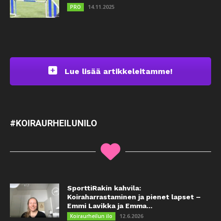
14.11.2025
PRO
Lue lisää artikkeleitamme!
#KOIRAURHEILUNILO
SporttiRakin kahvila:
Koiraharrastaminen ja pienet lapset –
Emmi Lavikka ja Emma...
12.6.2026
Koiraurheilun ilo