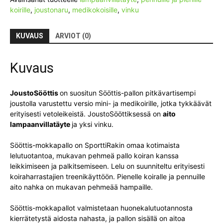
koirille
,
joustonaru
,
medikokoisille
,
vinku
KUVAUS
ARVIOT (0)
Kuvaus
JoustoSööttis
on suositun Sööttis-pallon pitkävartisempi
joustolla varustettu versio mini- ja medikoirille, jotka tykkäävät
erityisesti vetoleikeistä. JoustoSööttiksessä on
aito
lampaanvillatäyte
ja yksi vinku.
Sööttis-mokkapallo on SporttiRakin omaa kotimaista
lelutuotantoa, mukavan pehmeä pallo koiran kanssa
leikkimiseen ja palkitsemiseen. Lelu on suunniteltu erityisesti
koiraharrastajien treenikäyttöön. Pienelle koiralle ja pennuille
aito nahka on mukavan pehmeää hampaille.
Sööttis-mokkapallot valmistetaan huonekalutuotannosta
kierrätetystä aidosta nahasta, ja pallon sisällä on aitoa