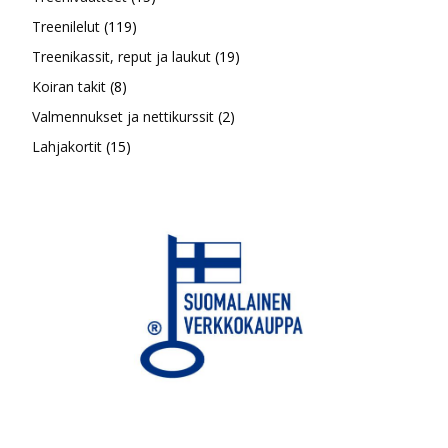
119
tuotetta
Treenilelut
119
tuotetta
19
Treenikassit, reput ja laukut
19
8
tuotetta
Koiran takit
8
tuotetta
2
Valmennukset ja nettikurssit
2
15
tuotetta
Lahjakortit
15
tuotetta