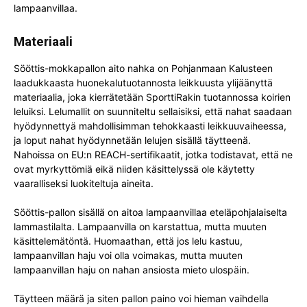
lampaanvillaa.
Materiaali
Sööttis-mokkapallon aito nahka on Pohjanmaan Kalusteen
laadukkaasta huonekalutuotannosta leikkuusta ylijäänyttä
materiaalia, joka kierrätetään SporttiRakin tuotannossa koirien
leluiksi. Lelumallit on suunniteltu sellaisiksi, että nahat saadaan
hyödynnettyä mahdollisimman tehokkaasti leikkuuvaiheessa,
ja loput nahat hyödynnetään lelujen sisällä täytteenä.
Nahoissa on EU:n REACH-sertifikaatit, jotka todistavat, että ne
ovat myrkyttömiä eikä niiden käsittelyssä ole käytetty
vaaralliseksi luokiteltuja aineita.
Sööttis-pallon sisällä on aitoa lampaanvillaa eteläpohjalaiselta
lammastilalta. Lampaanvilla on karstattua, mutta muuten
käsittelemätöntä. Huomaathan, että jos lelu kastuu,
lampaanvillan haju voi olla voimakas, mutta muuten
lampaanvillan haju on nahan ansiosta mieto ulospäin.
Täytteen määrä ja siten pallon paino voi hieman vaihdella